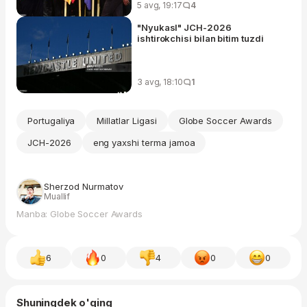
5 avg, 19:17
4
"Nyukasl" JCH-2026
ishtirokchisi bilan bitim tuzdi
3 avg, 18:10
1
Portugaliya
Millatlar Ligasi
Globe Soccer Awards
JCH-2026
eng yaxshi terma jamoa
Sherzod Nurmatov
Muallif
Manba: Globe Soccer Awards
6
0
4
0
0
Shuningdek o'qing