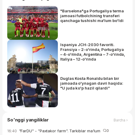
"Barselona"ga Portugaliya terma
jamoasi futbolchining transferi
qanchaga tushishi ma'lum bo'ldi
Ispaniya JCH-2030 favoriti.
Fransiya – 2-o'rinda, Portugaliya
– 4-o'rinda, Argentina – 7-o'rinda,
Italiya – 12-o'rinda
Duglas Kosta Ronaldu bilan bir
jamoada o'ynagan davri haqida:
"U juda ko'p hazil qilardi”
So'nggi yangiliklar
Barcha ›
"FarDU" - "Paxtakor farm". Tarkiblar ma'lum
0
16:40