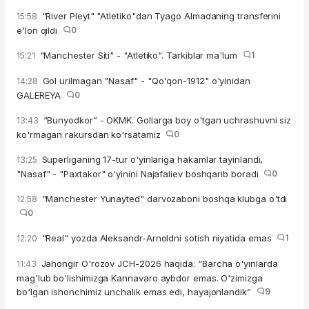
"River Pleyt" "Atletiko"dan Tyago Almadaning transferini
15:58
e'lon qildi
0
"Manchester Siti" - "Atletiko". Tarkiblar ma'lum
1
15:21
Gol urilmagan "Nasaf" - "Qo'qon-1912" o'yinidan
14:28
GALEREYA
0
“Bunyodkor” - OKMK. Gollarga boy o'tgan uchrashuvni siz
13:43
ko'rmagan rakursdan ko'rsatamiz
0
Superliganing 17-tur o'yinlariga hakamlar tayinlandi,
13:25
"Nasaf" - "Paxtakor" o'yinini Najafaliev boshqarib boradi
0
"Manchester Yunayted" darvozaboni boshqa klubga o'tdi
12:58
0
"Real" yozda Aleksandr-Arnoldni sotish niyatida emas
1
12:20
Jahongir O'rozov JCH-2026 haqida: “Barcha o'yinlarda
11:43
mag'lub bo'lishimizga Kannavaro aybdor emas. O'zimizga
bo'lgan ishonchimiz unchalik emas edi, hayajonlandik”
9