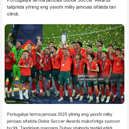
Portugaliya terma jamoasi Globe Soccer Awards
talqinida yilning eng yaxshi milliy jamoasi sifatida tan
olindi.
Portugaliya terma jamoasi 2025 yilning eng yaxshi milliy
jamoasi sifatida Globe Soccer Awards mukofotiga sazovor
bo'ldi. Taqdirlash marosimi Dubay shahrida tashkil etildi.