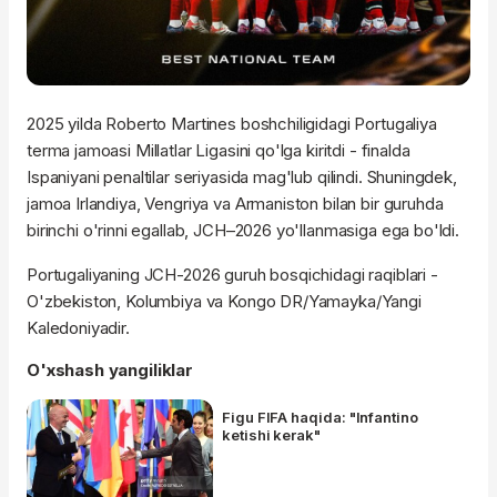
2025 yilda Roberto Martines boshchiligidagi Portugaliya
terma jamoasi Millatlar Ligasini qo'lga kiritdi - finalda
Ispaniyani penaltilar seriyasida mag'lub qilindi. Shuningdek,
jamoa Irlandiya, Vengriya va Armaniston bilan bir guruhda
birinchi o'rinni egallab, JCH–2026 yo'llanmasiga ega bo'ldi.
Portugaliyaning JCH-2026 guruh bosqichidagi raqiblari -
O'zbekiston, Kolumbiya va Kongo DR/Yamayka/Yangi
Kaledoniyadir.
O'xshash yangiliklar
Figu FIFA haqida: "Infantino
ketishi kerak"