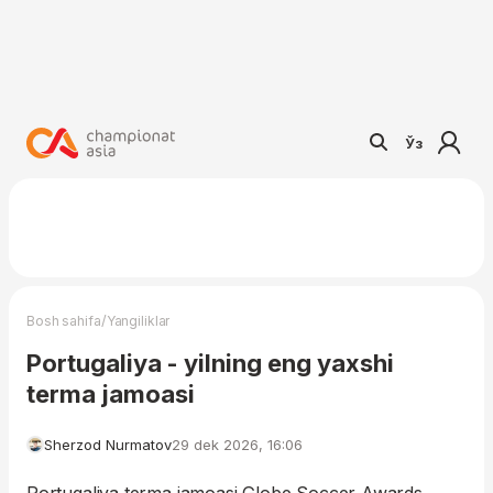
Ўз
/
Bosh sahifa
Yangiliklar
Portugaliya - yilning eng yaxshi
terma jamoasi
Sherzod Nurmatov
29 dek 2026, 16:06