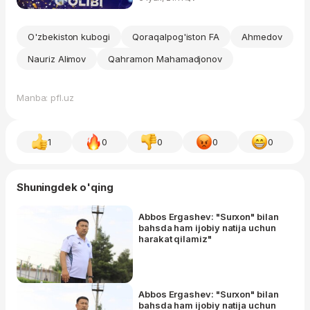
O'zbekiston kubogi
Qoraqalpog'iston FA
Ahmedov
Nauriz Alimov
Qahramon Mahamadjonov
Manba: pfl.uz
1
0
0
0
0
Shuningdek o'qing
Abbos Ergashev: "Surxon" bilan
bahsda ham ijobiy natija uchun
harakat qilamiz"
Abbos Ergashev: "Surxon" bilan
bahsda ham ijobiy natija uchun