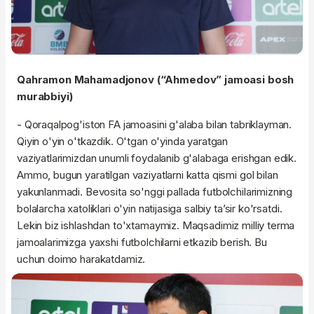
Qahramon Mahamadjonov (“Ahmedov” jamoasi bosh
murabbiyi)
- Qoraqalpog'iston FA jamoasini g'alaba bilan tabriklayman.
Qiyin o'yin o'tkazdik. O'tgan o'yinda yaratgan
vaziyatlarimizdan unumli foydalanib g'alabaga erishgan edik.
Ammo, bugun yaratilgan vaziyatlarni katta qismi gol bilan
yakunlanmadi. Bevosita so'nggi pallada futbolchilarimizning
bolalarcha xatoliklari o'yin natijasiga salbiy ta’sir ko'rsatdi.
Lekin biz ishlashdan to'xtamaymiz. Maqsadimiz milliy terma
jamoalarimizga yaxshi futbolchilarni etkazib berish. Bu
uchun doimo harakatdamiz.