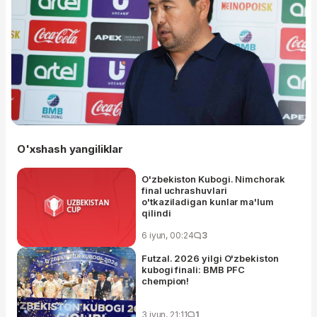
O'xshash yangiliklar
O'zbekiston Kubogi. Nimchorak
final uchrashuvlari
o'tkaziladigan kunlar ma'lum
qilindi
6 iyun, 00:24
3
Futzal. 2026 yilgi O'zbekiston
kubogi finali: BMB PFC
chempion!
3 iyun, 21:11
1