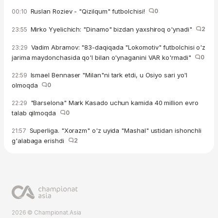
Ruslan Roziev - "Qizilqum" futbolchisi!
0
00:10
Mirko Yyelichich: "Dinamo" bizdan yaxshiroq o'ynadi"
2
23:55
Vadim Abramov: "83-daqiqada "Lokomotiv" futbolchisi o'z
23:29
jarima maydonchasida qo'l bilan o'ynaganini VAR ko'rmadi"
0
Ismael Bennaser "Milan"ni tark etdi, u Osiyo sari yo'l
22:59
olmoqda
0
"Barselona" Mark Kasado uchun kamida 40 million evro
22:29
talab qilmoqda
0
Superliga. "Xorazm" o'z uyida "Mashal" ustidan ishonchli
21:57
g'alabaga erishdi
2
2026 © Championat.Asia