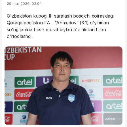
29 mar 2026, 02:04
O'zbekiston kubogi III saralash bosqichi doirasidagi
Qoraqalpog'iston FA - “Ahmedov” (3:1) o'yinidan
so'ng jamoa bosh murabbiylari o'z fikrlari bilan
o'rtoqlashdi.