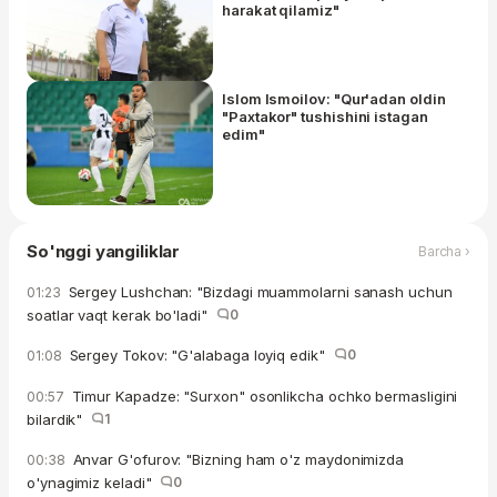
harakat qilamiz"
Islom Ismoilov: "Qur'adan oldin
"Paxtakor" tushishini istagan
edim"
So'nggi yangiliklar
Barcha ›
Sergey Lushchan: "Bizdagi muammolarni sanash uchun
01:23
soatlar vaqt kerak bo'ladi"
0
Sergey Tokov: "G'alabaga loyiq edik"
0
01:08
Timur Kapadze: "Surxon" osonlikcha ochko bermasligini
00:57
bilardik"
1
Anvar G'ofurov: "Bizning ham o'z maydonimizda
00:38
o'ynagimiz keladi"
0