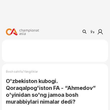
Ўз
/
Bosh sahifa
Yangiliklar
O'zbekiston kubogi.
Qoraqalpog'iston FA - “Ahmedov”
o'yinidan so'ng jamoa bosh
murabbiylari nimalar dedi?