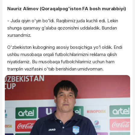
Nauriz Alimov (Qoraqalpog'iston FA bosh murabbiyi)
- Juda qiyin o'yin bo'ldi. Raqibimiz juda kuchli edi. Lekin
shunga qaramay g'alaba qozonishni uddaladik. Bundan
xursandmiz.
O'zbekiston kubogining asosiy bosqichiga yo'l oldik. Endi
ushbu musobaqa orqali futbolchilarimizni reklama qilish
niyatidamiz. Bu musobaqa futbolchilarimiz uchun ham
tramplin vazifasini o'tab berishidan umidvorman.