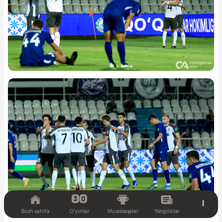
Bosh sahifa
O'yinlar
Musobaqalar
Yangiliklar