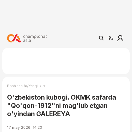
Ўз
/
Bosh sahifa
Yangiliklar
O'zbekiston kubogi. OKMK safarda
"Qo'qon-1912"ni mag'lub etgan
o'yindan GALEREYA
17 may 2026, 14:20