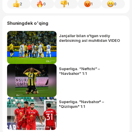
2
0
1
1
0
Shuningdek o'qing
Janjallar bilan o'tgan vodiy
derbisining asl muhitidan VIDEO
Superliga. “Neftchi” –
“Navbahor” 1:1
Superliga. "Navbahor" –
"Qizilqum" 1:1