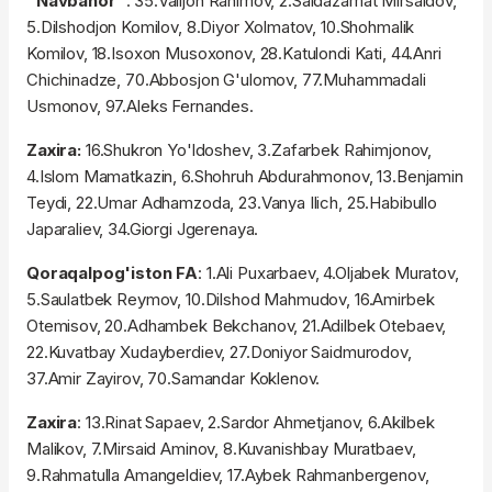
"Navbahor"
: 35.Valijon Rahimov, 2.Saidazamat Mirsaidov,
5.Dilshodjon Komilov, 8.Diyor Xolmatov, 10.Shohmalik
Komilov, 18.Isoxon Musoxonov, 28.Katulondi Kati, 44.Anri
Chichinadze, 70.Abbosjon G'ulomov, 77.Muhammadali
Usmonov, 97.Aleks Fernandes.
Zaxira:
16.Shukron Yo'ldoshev, 3.Zafarbek Rahimjonov,
4.Islom Mamatkazin, 6.Shohruh Abdurahmonov, 13.Benjamin
Teydi, 22.Umar Adhamzoda, 23.Vanya Ilich, 25.Habibullo
Japaraliev, 34.Giorgi Jgerenaya.
Qoraqalpog'iston FA
: 1.Ali Puxarbaev, 4.Oljabek Muratov,
5.Saulatbek Reymov, 10.Dilshod Mahmudov, 16.Amirbek
Otemisov, 20.Adhambek Bekchanov, 21.Adilbek Otebaev,
22.Kuvatbay Xudayberdiev, 27.Doniyor Saidmurodov,
37.Amir Zayirov, 70.Samandar Koklenov.
Zaxira
: 13.Rinat Sapaev, 2.Sardor Ahmetjanov, 6.Akilbek
Malikov, 7.Mirsaid Aminov, 8.Kuvanishbay Muratbaev,
9.Rahmatulla Amangeldiev, 17.Aybek Rahmanbergenov,