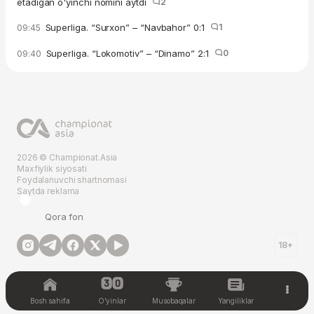
etadigan o'yinchi nomini aytdi
2
Superliga. “Surxon” – “Navbahor” 0:1
1
09:45
Superliga. “Lokomotiv” – “Dinamo” 2:1
0
09:40
2026 © Championat.Asia
Maxfiylik siyosati
Foydalanuvchi shartnomasi
Saytda reklama
Qora fon
18+
Bosh sahifa
O'yinlar
Musobaqalar
Yangiliklar