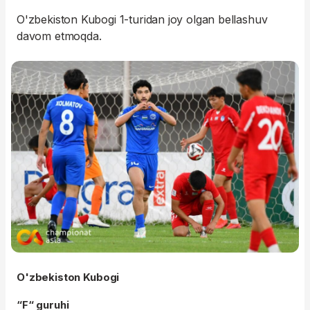
O'zbekiston Kubogi 1-turidan joy olgan bellashuv
davom etmoqda.
O'zbekiston Kubogi
“F“ guruhi