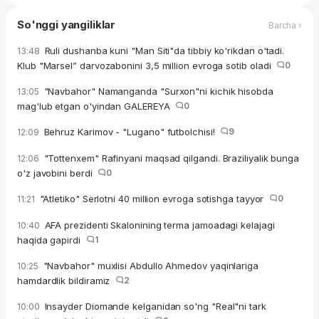
So'nggi yangiliklar
Barcha ›
Ruli dushanba kuni "Man Siti"da tibbiy ko'rikdan o'tadi.
13:48
Klub "Marsel” darvozabonini 3,5 million evroga sotib oladi
0
"Navbahor" Namanganda "Surxon"ni kichik hisobda
13:05
mag'lub etgan o'yindan GALEREYA
0
Behruz Karimov - "Lugano" futbolchisi!
9
12:09
"Tottenxem" Rafinyani maqsad qilgandi. Braziliyalik bunga
12:06
o'z javobini berdi
0
"Atletiko" Serlotni 40 million evroga sotishga tayyor
0
11:21
AFA prezidenti Skalonining terma jamoadagi kelajagi
10:40
haqida gapirdi
1
"Navbahor" muxlisi Abdullo Ahmedov yaqinlariga
10:25
hamdardlik bildiramiz
2
Insayder Diomande kelganidan so'ng "Real"ni tark
10:00