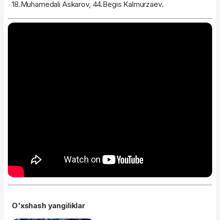
18.Muhamedali Askarov, 44.Begis Kalmurzaev.
O'xshash yangiliklar