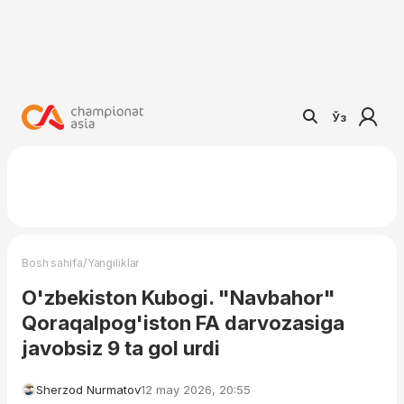
Ўз
/
Bosh sahifa
Yangiliklar
O'zbekiston Kubogi. "Navbahor"
Qoraqalpog'iston FA darvozasiga
javobsiz 9 ta gol urdi
Sherzod Nurmatov
12 may 2026, 20:55