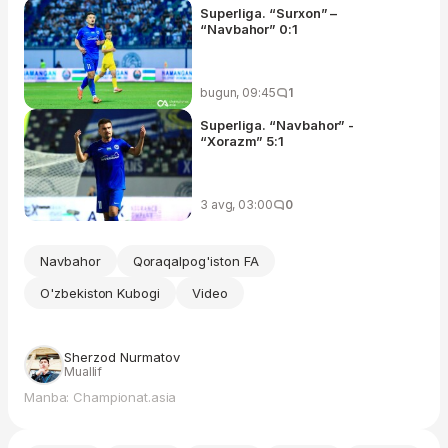
Superliga. “Surxon” –
“Navbahor” 0:1
bugun, 09:45
1
Superliga. “Navbahor” -
“Xorazm” 5:1
3 avg, 03:00
0
Navbahor
Qoraqalpog'iston FA
O'zbekiston Kubogi
Video
Sherzod Nurmatov
Muallif
Manba: Championat.asia