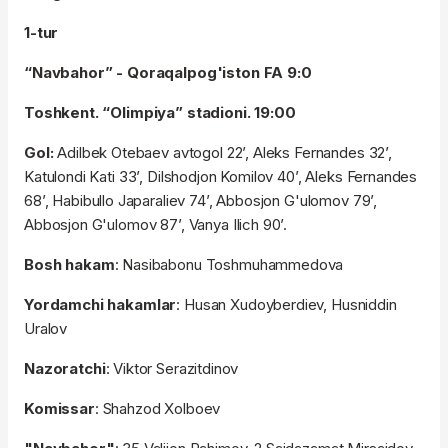
1-tur
“Navbahor” - Qoraqalpog'iston FA 9:0
Toshkent. “Olimpiya” stadioni. 19:00
Gol:
Adilbek Otebaev avtogol 22’, Aleks Fernandes 32’,
Katulondi Kati 33’, Dilshodjon Komilov 40’, Aleks Fernandes
68’, Habibullo Japaraliev 74’, Abbosjon G'ulomov 79’,
Abbosjon G'ulomov 87’, Vanya Ilich 90’.
Bosh hakam
: Nasibabonu Toshmuhammedova
Yordamchi hakamlar
: Husan Xudoyberdiev, Husniddin
Uralov
Nazoratchi
: Viktor Serazitdinov
Komissar
: Shahzod Xolboev