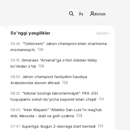
Ўз
Kirish
So'nggi yangiliklar
Barcha ›
"Tottenxem" Jahon chempioni bilan shartnoma
09:45
imzolamoqchi
0
Gimaraes "Arsenal"ga o'tish oldidan tibbiy
09:15
ko'rikdan o'tdi
0
Jahon chempioni faoliyatini Saudiya
08:50
Arabistonida davom ettiradi
2
"Xatolar boshqa takrorlanmaydi". FIFA JCH
08:25
huquqlarini sotish bo'yicha bayonot bilan chiqdi
1
"Inter Mayami" "Atletiko San-Luis"ni mag'lub
08:00
etdi, Messida - dubl va golli uzatma
3
Superliga. Bugun 2-davraga start beriladi
1
07:41