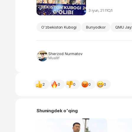
3 iyun, 21:11
1
O'zbekiston Kubogi
Bunyodkor
QMU Jay
Sherzod Nurmatov
Muallif
2
0
0
0
0
Shuningdek o'qing