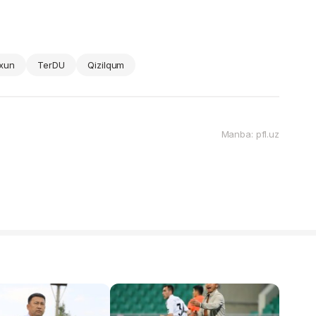
xun
TerDU
Qizilqum
Manba: pfl.uz