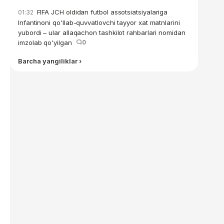
FIFA JCH oldidan futbol assotsiatsiyalariga
01:32
Infantinoni qo'llab-quvvatlovchi tayyor xat matnlarini
yubordi – ular allaqachon tashkilot rahbarlari nomidan
imzolab qo'yilgan
0
Barcha yangiliklar ›