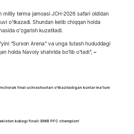
n milliy terma jamoasi JCH-2026 safari oldidan
uvi o'tkazadi. Shundan kelib chiqqan holda
asida o'zgarish kuzatiladi.
'yini “Surxon Arena” va unga tutash hududdagi
an holda Navoiy shahrida bo'lib o'tadi”,
–
mchorak final uchrashuvlari o'tkaziladigan kunlar ma'lum
bekiston kubogi finali: BMB PFC chempion!