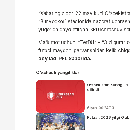
“Xabaringiz bor, 22 may kuni O'zbekisto
“Bunyodkor” stadionida nazorat uchrash
yuqorida qayd etilgan ikki uchrashuv san
Ma'lumot uchun, ”TerDU” – “Qizilqum” o
futbol maydoni parvarishidan kelib chiqq
deyiladi PFL xabarida.
O'xshash yangiliklar
O'zbekiston Kubogi. Ni
qilindi
6 iyun, 00:24
3
Futzal. 2026 yilgi O'z