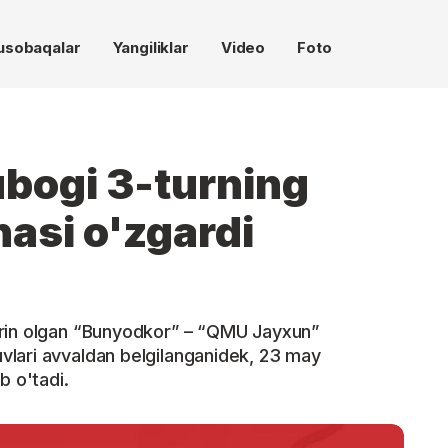
usobaqalar
Yangiliklar
Video
Foto
bogi 3-turning
nasi o'zgardi
'rin olgan “Bunyodkor” – “QMU Jayxun”
lari avvaldan belgilanganidek, 23 may
b o'tadi.