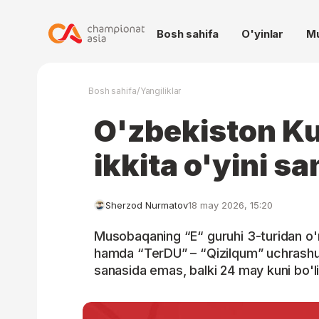
Bosh sahifa
O'yinlar
M
/
Bosh sahifa
Yangiliklar
O'zbekiston Ku
ikkita o'yini sa
Sherzod Nurmatov
18 may 2026, 15:20
Musobaqaning “E“ guruhi 3-turidan o
hamda “TerDU” – “Qizilqum” uchrashuv
sanasida emas, balki 24 may kuni bo'li