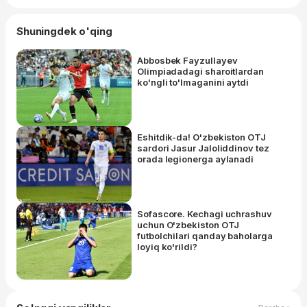
Shuningdek o'qing
Abbosbek Fayzullayev
Olimpiadadagi sharoitlardan
ko'ngli to'lmaganini aytdi
Eshitdik-da! O'zbekiston OTJ
sardori Jasur Jaloliddinov tez
orada legionerga aylanadi
Sofascore. Kechagi uchrashuv
uchun O'zbekiston OTJ
futbolchilari qanday baholarga
loyiq ko'rildi?