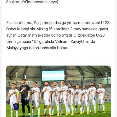
Shukron Yo'ldoshevdan seyv)
Eslatib o'tamiz, Parij olimpiadasiga yo'llanma beruvchi U-23
Osiyo kubogi shu yilning 15 aprelidan 3 may sanasiga qadar
aynan Qatar mamlakatida bo'lib o'tadi. O'zbekiston U-23
terma jamoasi "D" guruhida Vetnam, Kuvayt hamda
Malayziyaga qarshi bahs olib boradi.