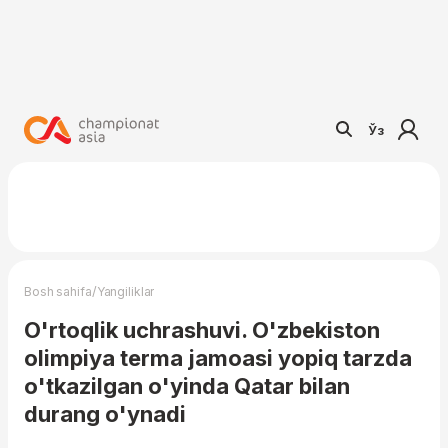
Ўз
/
Bosh sahifa
Yangiliklar
O'rtoqlik uchrashuvi. O'zbekiston
olimpiya terma jamoasi yopiq tarzda
o'tkazilgan o'yinda Qatar bilan
durang o'ynadi