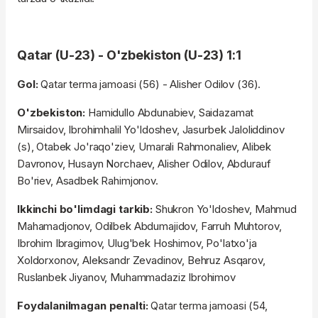
Qatar (U-23) - O'zbekiston (U-23) 1:1
Gol:
Qatar terma jamoasi (56) - Alisher Odilov (36).
O'zbekiston:
Hamidullo Abdunabiev, Saidazamat
Mirsaidov, Ibrohimhalil Yo'ldoshev, Jasurbek Jaloliddinov
(s), Otabek Jo'raqo'ziev, Umarali Rahmonaliev, Alibek
Davronov, Husayn Norchaev, Alisher Odilov, Abdurauf
Bo'riev, Asadbek Rahimjonov.
Ikkinchi bo'limdagi tarkib:
Shukron Yo'ldoshev, Mahmud
Mahamadjonov, Odilbek Abdumajidov, Farruh Muhtorov,
Ibrohim Ibragimov, Ulug'bek Hoshimov, Po'latxo'ja
Xoldorxonov, Aleksandr Zevadinov, Behruz Asqarov,
Ruslanbek Jiyanov, Muhammadaziz Ibrohimov
Foydalanilmagan penalti:
Qatar terma jamoasi (54,