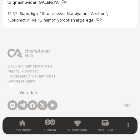
to'qnashuvidan GALEREYA
0
Superliga. 16-tur diskvalifikaciyalari: “Andijon”,
17:37
“Lokomotiv” va “Dinamo” yo'qotishlarga ega
2
2026 © Championat.Asia
Maxfiylik siyosati
Foydalanuvchi shartnomasi
Saytda reklama
Qora fon
18+
Bosh sahifa
O'yinlar
Musobaqalar
Yangiliklar