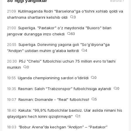
So'nggi yangiliklar
Barcha ›
Kutilmaganda Rodri "Barselona"ga o'tishni xohlab qoldi va
21:09
shartnoma shartlarini kelishib oldi
3
Superliga. "Paxtakor" o'z maydonida "Buxoro" bilan
21:00
jangovar durangga imzo chekdi
63
Superliga. Dorievning yagona goli "So'g'diyona"ga
20:55
"Andijon" ustidan muhim g'alaba keltirdi
4
PSJ "Chelsi" futbolchisi uchun 75 million evro to'lashi
20:30
mumkin
0
Uganda chempionining sardori o'ldirildi
0
19:55
Rasman: Saloh “Trabzonspor” futbolchisiga aylandi
0
19:35
Rasman: Diomande - “Real” futbolchisi!
5
19:07
Kakuta: “99,9% futbolchilar baxtsiz. Ular aslida nimani his
18:40
qilayotgani hech kimni qiziqtirmaydi”
1
“Bobur Arena”da kechgan “Andijon” – “Paxtakor”
18:03