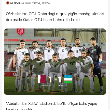
Alisher
24 mar 2024, 01:24
O'zbekiston OTJ Qatardagi o'quv-yig'in mashg'ulotlari
doirasida Qatar OTJ bilan bahs olib bordi.
"Abdulloh bin Xalifa" stadionida bo'lib o'tgan bahs yopiq
tarzda o'tkazildi.