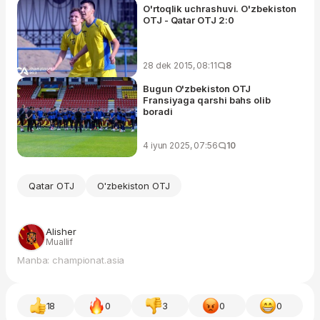
O'rtoqlik uchrashuvi. O'zbekiston
OTJ - Qatar OTJ 2:0
28 dek 2015, 08:11
8
Bugun O'zbekiston OTJ
Fransiyaga qarshi bahs olib
boradi
4 iyun 2025, 07:56
10
Qatar OTJ
O'zbekiston OTJ
Alisher
Muallif
Manba: championat.asia
18
0
3
0
0