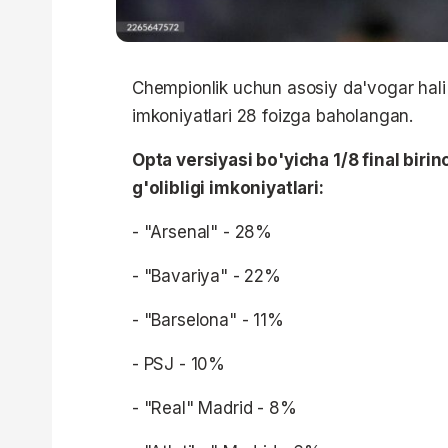
Chempionlik uchun asosiy da'vogar hali 
imkoniyatlari 28 foizga baholangan.
Opta versiyasi bo'yicha 1/8 final biri
g'olibligi imkoniyatlari:
- "Arsenal" - 28%
- "Bavariya" - 22%
- "Barselona" - 11%
- PSJ - 10%
- "Real" Madrid - 8%