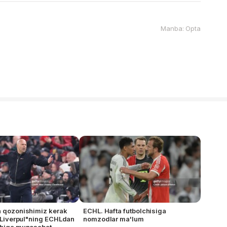
Manba: Opta
a qozonishimiz kerak
ECHL. Hafta futbolchisiga
- "Liverpul"ning ECHLdan
nomzodlar ma'lum