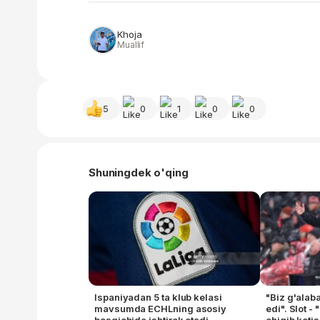
Khoja
Muallif
5
0
1
0
0
Shuningdek o'qing
Ispaniyadan 5 ta klub kelasi
"Biz g'alab
mavsumda ECHLning asosiy
edi". Slot 