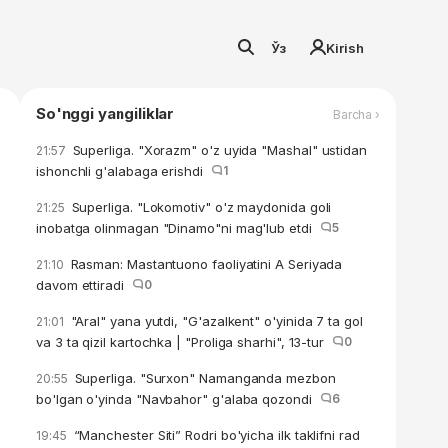
Ўз
Kirish
So'nggi yangiliklar
Barcha ›
Superliga. "Xorazm" o'z uyida "Mashal" ustidan
21:57
ishonchli g'alabaga erishdi
1
Superliga. "Lokomotiv" o'z maydonida goli
21:25
inobatga olinmagan "Dinamo"ni mag'lub etdi
5
Rasman: Mastantuono faoliyatini A Seriyada
21:10
davom ettiradi
0
"Aral" yana yutdi, "G'azalkent" o'yinida 7 ta gol
21:01
va 3 ta qizil kartochka | "Proliga sharhi", 13-tur
0
Superliga. "Surxon" Namanganda mezbon
20:55
bo'lgan o'yinda "Navbahor" g'alaba qozondi
6
“Manchester Siti” Rodri bo'yicha ilk taklifni rad
19:45