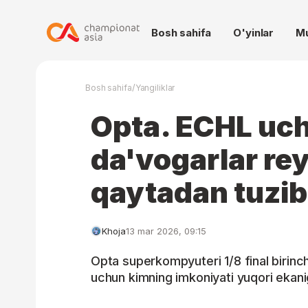
Bosh sahifa
O'yinlar
M
/
Bosh sahifa
Yangiliklar
Opta. ECHL uc
da'vogarlar rey
qaytadan tuzib
Khoja
13 mar 2026, 09:15
Opta superkompyuteri 1/8 final birinchi
uchun kimning imkoniyati yuqori ekanig