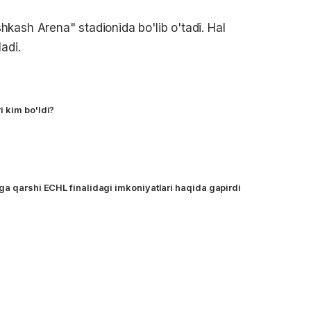
kash Arena" stadionida bo'lib o'tadi. Hal
adi.
 kim bo'ldi?
ga qarshi ECHL finalidagi imkoniyatlari haqida gapirdi