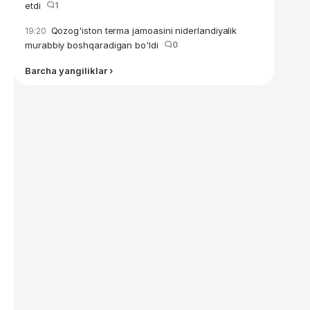
etdi
1
Qozog'iston terma jamoasini niderlandiyalik
19:20
murabbiy boshqaradigan bo'ldi
0
Barcha yangiliklar ›