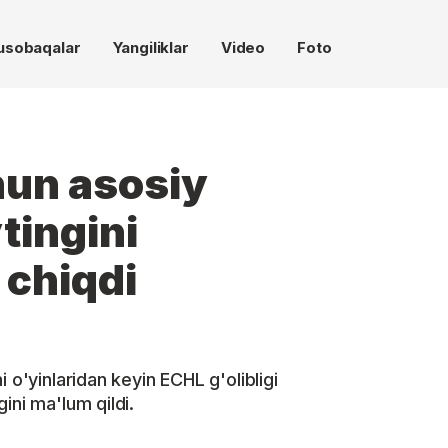
usobaqalar
Yangiliklar
Video
Foto
hun asosiy
tingini
 chiqdi
 o'yinlaridan keyin ECHL g'olibligi
ini ma'lum qildi.