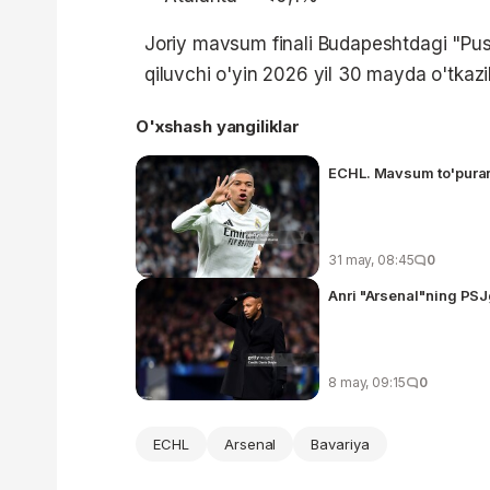
Joriy mavsum finali Budapeshtdagi "Push
qiluvchi o'yin 2026 yil 30 mayda o'tkazil
O'xshash yangiliklar
ECHL. Mavsum to'purari
31 may, 08:45
0
Anri "Arsenal"ning PSJ
8 may, 09:15
0
ECHL
Arsenal
Bavariya