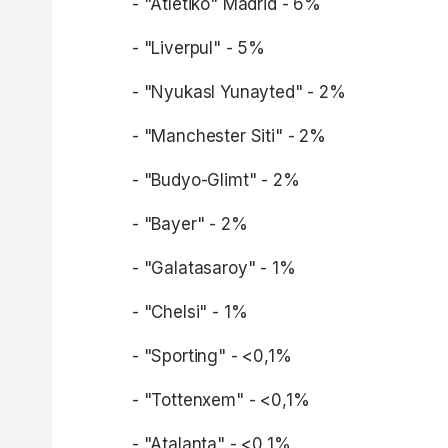
- "Atletiko" Madrid - 6%
- "Liverpul" - 5%
- "Nyukasl Yunayted" - 2%
- "Manchester Siti" - 2%
- "Budyo-Glimt" - 2%
- "Bayer" - 2%
- "Galatasaroy" - 1%
- "Chelsi" - 1%
- "Sporting" - <0,1%
- "Tottenxem" - <0,1%
- "Atalanta" - <0,1%