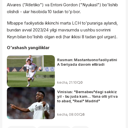
Alvares ("Atletiko") va Entoni Gordon ("Nyukasl") bo'lishib
olishdi - ular hisobida 10 tadan to'p bor.
Mbappe faoliyatida ikkinchi marta LCH to'purariga aylandi,
bundan avval 2023/24 yilgi mavsumda u ushbu sovrinni
Keyn bilan bo'lishib olgan edi (har ikkisi 8 tadan gol urgan).
O'xshash yangiliklar
Rasman: Mastantuono faoliyatini
A Seriyada davom ettiradi
kecha, 21:10
0
Vinisius: "Bernabeu"dagi sakkiz
yil - bu juda kam… Yana olti yil va
to abad, "Real" Madrid"
kecha, 08:00
6