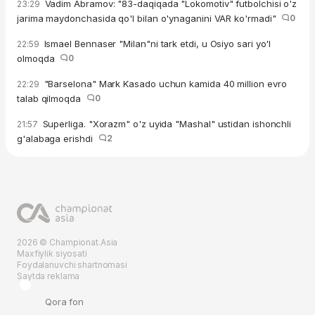
Vadim Abramov: "83-daqiqada "Lokomotiv" futbolchisi o'z
23:29
jarima maydonchasida qo'l bilan o'ynaganini VAR ko'rmadi"
0
Ismael Bennaser "Milan"ni tark etdi, u Osiyo sari yo'l
22:59
olmoqda
0
"Barselona" Mark Kasado uchun kamida 40 million evro
22:29
talab qilmoqda
0
Superliga. "Xorazm" o'z uyida "Mashal" ustidan ishonchli
21:57
g'alabaga erishdi
2
2026 © Championat.Asia
Maxfiylik siyosati
Foydalanuvchi shartnomasi
Saytda reklama
Qora fon