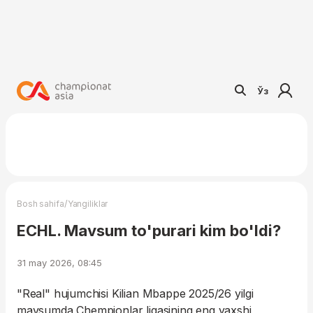
Ўз
/
Bosh sahifa
Yangiliklar
ECHL. Mavsum to'purari kim bo'ldi?
31 may 2026, 08:45
"Real" hujumchisi Kilian Mbappe 2025/26 yilgi
mavsumda Chempionlar ligasining eng yaxshi