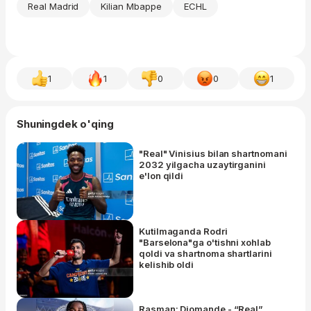
Real Madrid
Kilian Mbappe
ECHL
1
1
0
0
1
Shuningdek o'qing
"Real" Vinisius bilan shartnomani
2032 yilgacha uzaytirganini
e'lon qildi
Kutilmaganda Rodri
"Barselona"ga o'tishni xohlab
qoldi va shartnoma shartlarini
kelishib oldi
Rasman: Diomande - “Real”