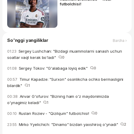
futbolchisi!
So'nggi yangiliklar
Barcha ›
Sergey Lushchan: "Bizdagi muammolarni sanash uchun
01:23
soatlar vaqt kerak bo'ladi"
0
Sergey Tokov: "G'alabaga loyiq edik"
0
01:08
Timur Kapadze: "Surxon" osonlikcha ochko bermasligini
00:57
bilardik"
1
Anvar G'ofurov: "Bizning ham o'z maydonimizda
00:38
o'ynagimiz keladi"
1
Ruslan Roziev - "Qizilqum" futbolchisi!
0
00:10
Mirko Yyelichich: "Dinamo" bizdan yaxshiroq o'ynadi"
2
23:55