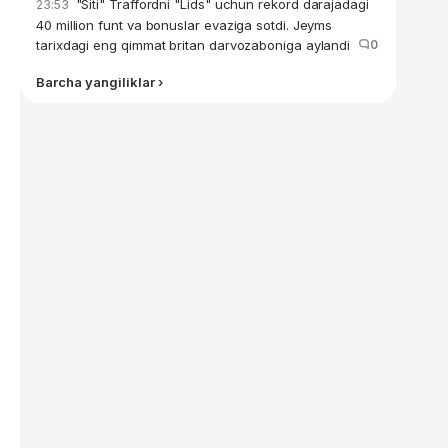
"Siti" Traffordni "Lids" uchun rekord darajadagi
23:53
40 million funt va bonuslar evaziga sotdi. Jeyms
tarixdagi eng qimmat britan darvozaboniga aylandi
0
Barcha yangiliklar ›