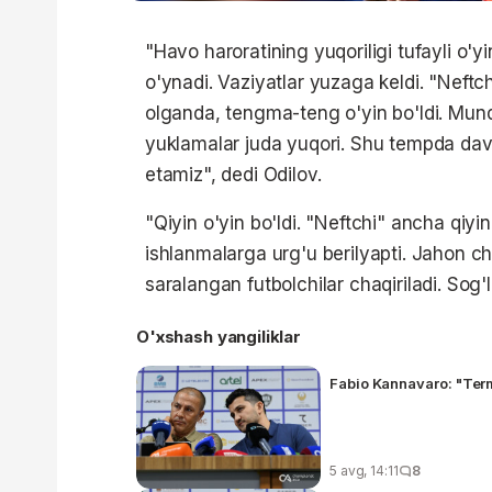
"Havo haroratining yuqoriligi tufayli o'y
o'ynadi. Vaziyatlar yuzaga keldi. "Neft
olganda, tengma-teng o'yin bo'ldi. Mundi
yuklamalar juda yuqori. Shu tempda dav
etamiz", dedi Odilov.
"Qiyin o'yin bo'ldi. "Neftchi" ancha qiyin
ishlanmalarga urg'u berilyapti. Jahon c
saralangan futbolchilar chaqiriladi. Sog'
O'xshash yangiliklar
Fabio Kannavaro: "Term
5 avg, 14:11
8