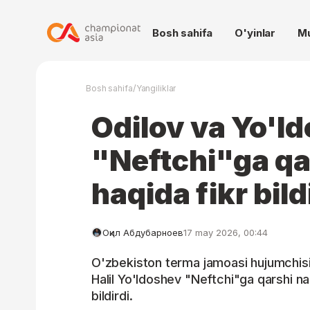
Bosh sahifa
O'yinlar
M
/
Bosh sahifa
Yangiliklar
Odilov va Yo'l
"Neftchi"ga qa
haqida fikr bild
Оқил Абдубарноев
17 may 2026, 00:44
O'zbekiston terma jamoasi hujumchisi 
Halil Yo'ldoshev "Neftchi"ga qarshi naz
bildirdi.