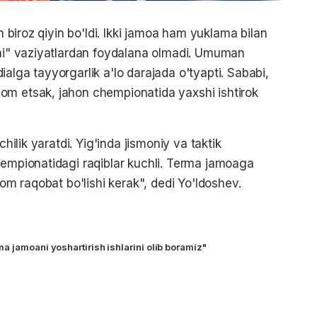
in biroz qiyin bo'ldi. Ikki jamoa ham yuklama bilan
chi" vaziyatlardan foydalana olmadi. Umuman
alga tayyorgarlik a'lo darajada o'tyapti. Sababi,
om etsak, jahon chempionatida yaxshi ishtirok
chilik yaratdi. Yig'inda jismoniy va taktik
hempionatidagi raqiblar kuchli. Terma jamoaga
lom raqobat bo'lishi kerak", dedi Yo'ldoshev.
a jamoani yoshartirish ishlarini olib boramiz"