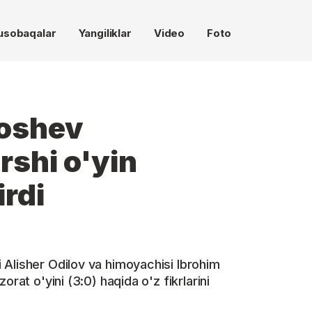
usobaqalar
Yangiliklar
Video
Foto
doshev
rshi o'yin
irdi
Alisher Odilov va himoyachisi Ibrohim
orat o'yini (3:0) haqida o'z fikrlarini