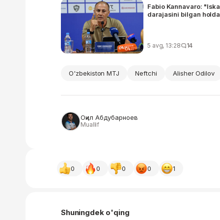
Fabio Kannavaro: "Isk
darajasini bilgan hol
5 avg, 13:28
14
O'zbekiston MTJ
Neftchi
Alisher Odilov
Оқил Абдубарноев
Muallif
0
0
0
0
1
Shuningdek o'qing