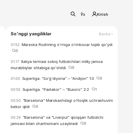
Ўз
Kirish
So'nggi yangiliklar
Barcha ›
Mareska Rodrining o'rniga o'rinbosar topib qo'ydi
01:52
0
Italiya termasi sobiq futbolchilari milliy jamoa
01:17
murabbiylar shtabiga qo'shildi
0
Superliga. “So'g'diyona” – “Andijon” 1:0
0
01:00
Superliga. “Paxtakor” – “Buxoro” 2:2
1
00:55
"Barselona" Marokashdagi o'rtoqlik uchrashuvini
00:50
bekor qildi
0
"Barselona" va "Liverpul" qiziqqan futbolchi
00:29
jamoasi bilan shartnomani uzaytiradi
0