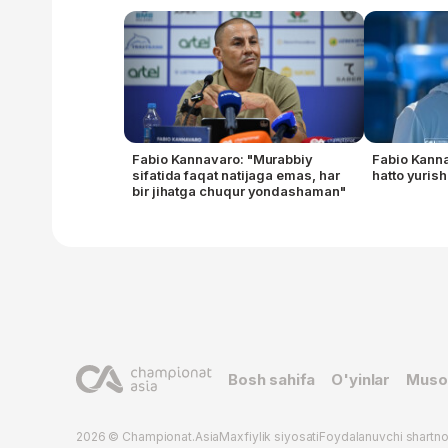
Fabio Kannavaro: "Murabbiy
Fabio Kann
sifatida faqat natijaga emas, har
hatto yuris
bir jihatga chuqur yondashaman"
Bosh sahifa
O'yinlar
Muso
2026 © Championat.Asia
Maxfiylik siyosati
Foydalanuvchi shartn