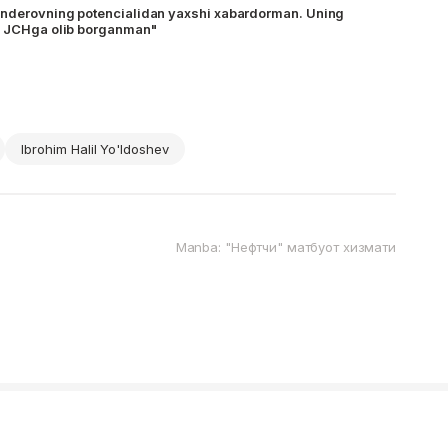
anderovning potencialidan yaxshi xabardorman. Uning
da JCHga olib borganman"
Ibrohim Halil Yo'ldoshev
Manba: "Нефтчи" матбуот хизмати