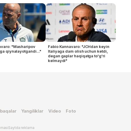
avaro: "Masharipov
Fabio Kannavaro: "JCHdan keyin
hga qiynalayotgandi..."
Italiyaga dam olish uchun ketdi,
degan gaplar haqiqatga to'g'ri
kelmaydi"
baqalar
Yangiliklar
Video
Foto
omasi
Saytda reklama