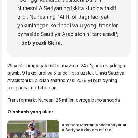
Nunesni A Seriyaning ikkita klubiga taklif
qildi. Nunesning "Al Hilol"dagi faoliyati
yakunlangan ko'rinadi va u yozgi transfer
oynasida Saudiya Arabistonini tark etadi",
– deb yozdi Skira.
26 yoshli urugvaylik ushbu mavsum 24 o'yinda maydonga
tushib, 9 ta gol urdi va 5 ta golli pas uzatdi. Uning Saudiya
Arabistoni klubi bilan shartnomasi 2028 yil iyun oyining
oxirigacha mo'ljallangan.
Transfermarkt Nunesni 25 million evroga baholamoqda.
O'xshash yangiliklar
Rasman: Mastantuono faoliyatini
A Seriyada davom ettiradi