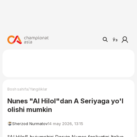
Ўз
/
Bosh sahifa
Yangiliklar
Nunes "Al Hilol"dan A Seriyaga yo'l
olishi mumkin
Sherzod Nurmatov
14 may 2026, 13:15