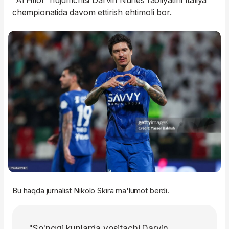
"Al Hilol" hujumchisi Darvin Nunes faoliyatini Italiya
chempionatida davom ettirish ehtimoli bor.
Bu haqda jurnalist Nikolo Skira ma'lumot berdi.
"So'nggi kunlarda vositachi Darvin