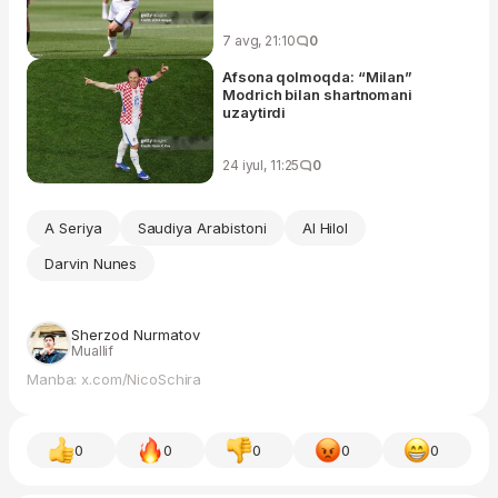
7 avg, 21:10
0
Afsona qolmoqda: “Milan”
Modrich bilan shartnomani
uzaytirdi
24 iyul, 11:25
0
A Seriya
Saudiya Arabistoni
Al Hilol
Darvin Nunes
Sherzod Nurmatov
Muallif
Manba: x.com/NicoSchira
0
0
0
0
0