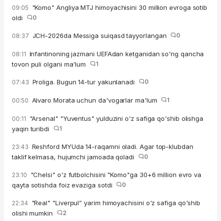
"Komo" Angliya MTJ himoyachisini 30 million evroga sotib
09:05
oldi
0
JCH-2026da Messiga suiqasd tayyorlangan
0
08:37
Infantinoning jazmani UEFAdan ketganidan so'ng qancha
08:11
tovon puli olgani ma'lum
1
Proliga. Bugun 14-tur yakunlanadi
0
07:43
Alvaro Morata uchun da'vogarlar ma'lum
1
00:50
"Arsenal" "Yuventus" yulduzini o'z safiga qo'shib olishga
00:11
yaqin turibdi
1
Reshford MYUda 14-raqamni oladi. Agar top-klubdan
23:43
taklif kelmasa, hujumchi jamoada qoladi
0
"Chelsi" o'z futbolchisini "Komo"ga 30+6 million evro va
23:10
qayta sotishda foiz evaziga sotdi
0
"Real" "Liverpul” yarim himoyachisini o'z safiga qo'shib
22:34
olishi mumkin
2