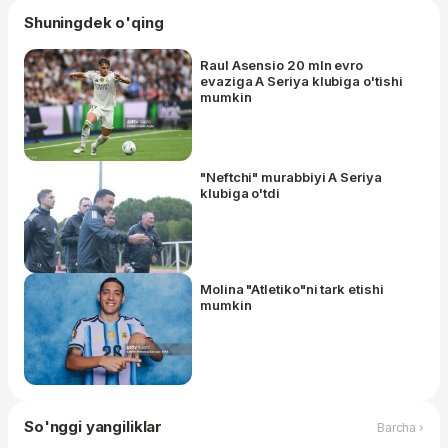
Shuningdek o'qing
Raul Asensio 20 mln evro
evaziga A Seriya klubiga o'tishi
mumkin
"Neftchi" murabbiyi A Seriya
klubiga o'tdi
Molina "Atletiko"ni tark etishi
mumkin
So'nggi yangiliklar
Barcha ›