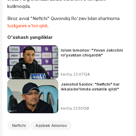
kutilmoqda.
Biroz avval "Neftchi" Quvondiq Ro'ziev bilan shartnoma
tuzilganini e'lon qildi
.
O'xshash yangiliklar
Islom Ismoilov: "Yovan Jokichni
ro'yxatdan chiqardik"
kecha, 23:47
4
Jamshid Saidov: "Neftchi" har
ikkala bo'limda ustunlik qildi"
kecha, 22:50
0
Neftchi
Azizbek Amonov