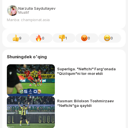
Narzulla Saydullayev
Muallif
Manba: championat.asia
9
0
1
0
0
Shuningdek o'qing
Superliga. "Neftchi" Farg'onada
"Qizilqum"ni tor-mor etdi
Rasman: Bilolxon Toshmirzaev
“Neftchi”ga qaytdi