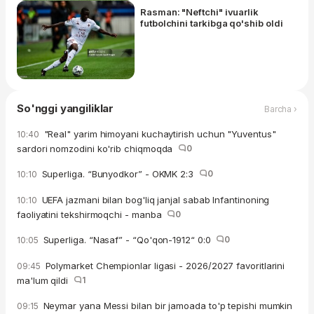
Rasman: "Neftchi" ivuarlik
futbolchini tarkibga qo'shib oldi
So'nggi yangiliklar
Barcha ›
"Real" yarim himoyani kuchaytirish uchun "Yuventus"
10:40
sardori nomzodini ko'rib chiqmoqda
0
Superliga. “Bunyodkor” - OKMK 2:3
0
10:10
UEFA jazmani bilan bog'liq janjal sabab Infantinoning
10:10
faoliyatini tekshirmoqchi - manba
0
Superliga. “Nasaf” - “Qo'qon-1912“ 0:0
0
10:05
Polymarket Chempionlar ligasi - 2026/2027 favoritlarini
09:45
ma'lum qildi
1
Neymar yana Messi bilan bir jamoada to'p tepishi mumkin
09:15