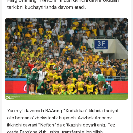
Farg'onaning "Neftchi" klubi ikkinchi davra oldidan
tarkibni kuchaytirishda davom etadi.
Yarim yil davomida BAAning "Xorfakkan" klubida faoliyat
olib borgan o'zbekistonlik hujumchi Azizbek Amonov
ikkinchi davrani "Neftchi"da o'tkazishi deyarli aniq. Tez
orada Farg'ona klubi ushbu transferni e'lon qilishi