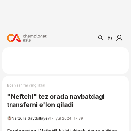
Ўз
/
Bosh sahifa
Yangiliklar
"Neftchi" tez orada navbatdagi
transferni e'lon qiladi
Narzulla Saydullayev
17 iyul 2024, 17:39