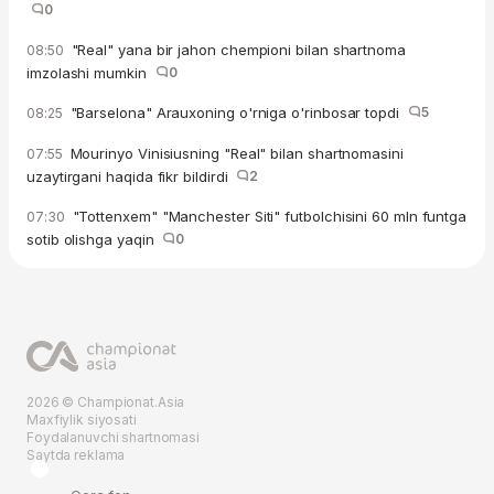
0
"Real" yana bir jahon chempioni bilan shartnoma
08:50
imzolashi mumkin
0
"Barselona" Arauxoning o'rniga o'rinbosar topdi
5
08:25
Mourinyo Vinisiusning "Real" bilan shartnomasini
07:55
uzaytirgani haqida fikr bildirdi
2
"Tottenxem" "Manchester Siti" futbolchisini 60 mln funtga
07:30
sotib olishga yaqin
0
2026 © Championat.Asia
Maxfiylik siyosati
Foydalanuvchi shartnomasi
Saytda reklama