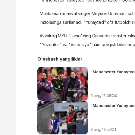
Mankunianlar avval vinger Meyson Grinvudni sot
imzolashga sarflanadi. "Yunayted" o'z futbolchis
Avvalroq MYU "Lacio"ning Grinvudni transfer qilish
"Yuventus" va "Valensiya" ham qiziqish bildirmo
O'xshash yangiliklar
“Manchester Yunayted” 
3 avg, 16:05
0
“Manchester Yunayted”
3 avg, 13:55
1