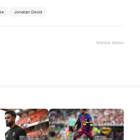
ee
Jonatan Devid
Manba: iNews