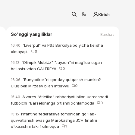
Ўз
Kirish
So'nggi yangiliklar
Barcha ›
“Liverpul” va PSJ Barkolya bo'yicha kelisha
16:40
olmayapti
0
"Olimpik MobiUz" "Jayxun"ni mag'lub etgan
16:12
bellashuvdan GALEREYA
0
"Bunyodkor"ni qanday qutqarish mumkin?
16:06
Ulug'bek Mirzaev bilan intervyu
0
Alvares “Atletiko” rahbariyati bilan uchrashadi -
15:40
futbolchi "Barselona"ga o'tishni xohlamoqda
0
Infantino federatsiya tomonidan qo'llab-
15:15
quvvatlanish evaziga Marokashga JCH finalini
o'tkazishni taklif qilmoqda
1