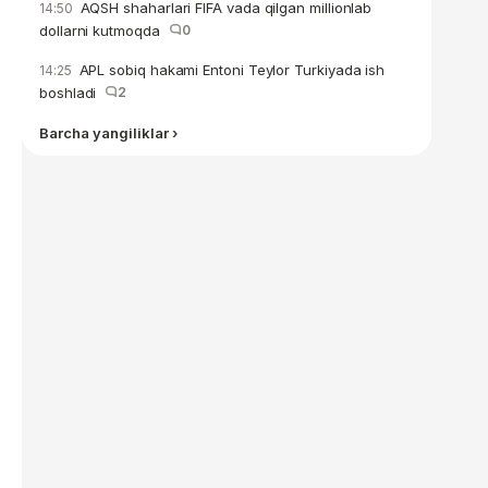
AQSH shaharlari FIFA vada qilgan millionlab
14:50
dollarni kutmoqda
0
APL sobiq hakami Entoni Teylor Turkiyada ish
14:25
boshladi
2
Barcha yangiliklar ›