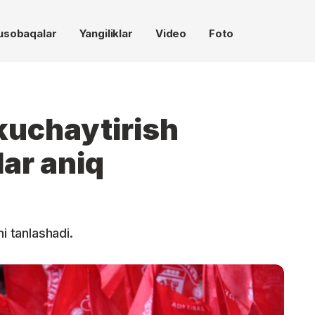
usobaqalar
Yangiliklar
Video
Foto
kuchaytirish
ar aniq
i tanlashadi.