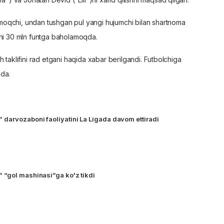
moqchi, undan tushgan pul yangi hujumchi bilan shartnoma
ini 30 mln funtga baholamoqda.
 taklifini rad etgani haqida xabar berilgandi. Futbolchiga
qda.
darvozaboni faoliyatini La Ligada davom ettiradi
 “gol mashinasi”ga ko'z tikdi