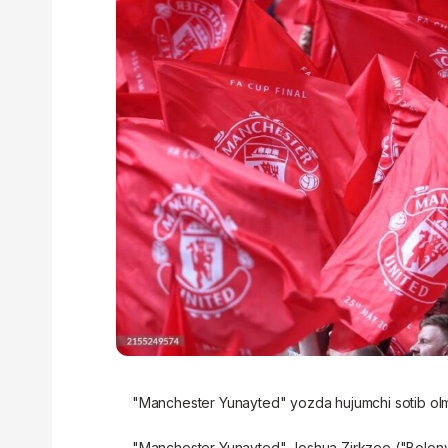
"Manchester Yunayted"
yozda
hujumchi sotib o
"Manchester Yunayted" Joshua Zirkzee ("Bolonya")