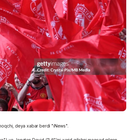
lmoqchi, deya xabar berdi "iNews".
 va Jonatan Devid ("Lill")ni xarid qilishni maqsad qilgan.