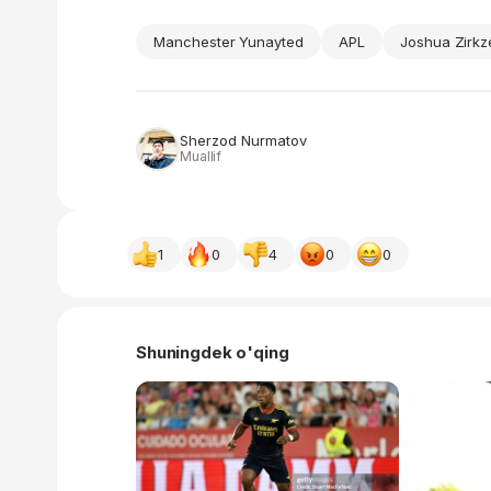
Manchester Yunayted
APL
Joshua Zirkz
Sherzod Nurmatov
Muallif
1
0
4
0
0
Shuningdek o'qing