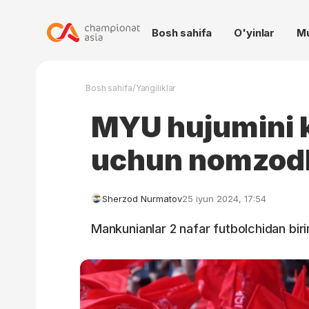
Bosh sahifa
O'yinlar
M
/
Bosh sahifa
Yangiliklar
MYU hujumini 
uchun nomzodl
Sherzod Nurmatov
25 iyun 2024, 17:54
Mankunianlar 2 nafar futbolchidan birin