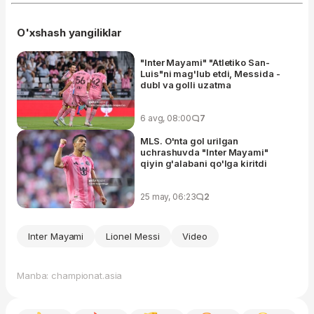
O'xshash yangiliklar
"Inter Mayami" "Atletiko San-
Luis"ni mag'lub etdi, Messida -
dubl va golli uzatma
6 avg, 08:00
7
MLS. O'nta gol urilgan
uchrashuvda "Inter Mayami"
qiyin g'alabani qo'lga kiritdi
25 may, 06:23
2
Inter Mayami
Lionel Messi
Video
Manba: championat.asia