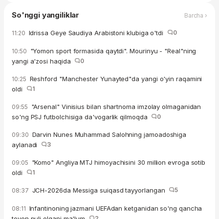
So'nggi yangiliklar
Barcha ›
Idrissa Geye Saudiya Arabistoni klubiga o'tdi
0
11:20
"Yomon sport formasida qaytdi". Mourinyu - "Real"ning
10:50
yangi a'zosi haqida
0
Reshford "Manchester Yunayted"da yangi o'yin raqamini
10:25
oldi
1
"Arsenal" Vinisius bilan shartnoma imzolay olmaganidan
09:55
so'ng PSJ futbolchisiga da'vogarlik qilmoqda
0
Darvin Nunes Muhammad Salohning jamoadoshiga
09:30
aylanadi
3
"Komo" Angliya MTJ himoyachisini 30 million evroga sotib
09:05
oldi
1
JCH-2026da Messiga suiqasd tayyorlangan
5
08:37
Infantinoning jazmani UEFAdan ketganidan so'ng qancha
08:11
tovon puli olgani ma'lum
2