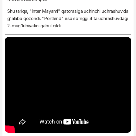
Shu tariqa, "Inter Mayami" qatorasiga uchinchi uchrashuvida
g'alaba qozondi. "Portlend" esa so'nggi 4 ta uchrashuvdagi
2-mag'lubiyatini qabul qildi.