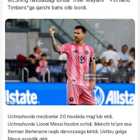
MLSning navbatdagi turida "Inter Mayami" "Portlend
Timbers"ga qarshi bahs olib bordi.
Uchrashuvda mezbonlar 2:0 hisobida mag'lub etdi.
Uchrashuvda Lionel Messi hisobni ochdi. Ikkinchi to'pni esa
Xerman Berterame raqib darvozasiga kiritdi. Ushbu golga
Messi assistlik qildi.