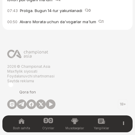
Proliga. Bugun 14-tur yakunlanadi
0
07:43
Alvaro Morata uchun da'vogarlar ma'lum
1
00:50
2026 © Championat.Asia
Maxfiylik siyosati
Foydalanuvchi shartnomasi
Saytda reklama
Qora fon
18+
Bosh sahifa
O'yinlar
Musobaqalar
Yangiliklar