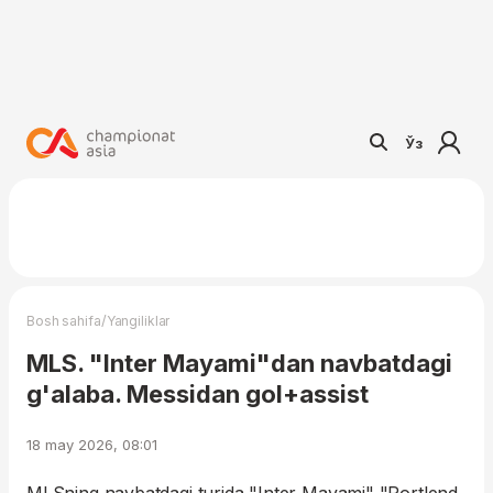
Ўз
/
Bosh sahifa
Yangiliklar
MLS. "Inter Mayami"dan navbatdagi
g'alaba. Messidan gol+assist
18 may 2026, 08:01