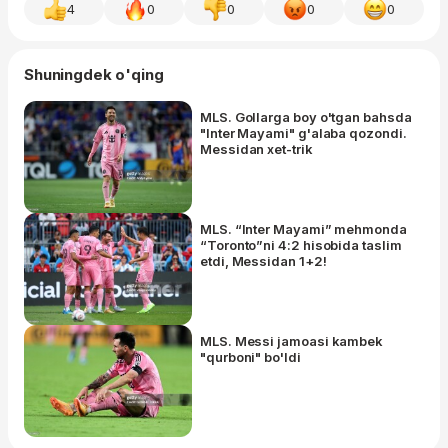
4
0
0
0
0
Shuningdek o'qing
MLS. Gollarga boy o'tgan bahsda
"Inter Mayami" g'alaba qozondi.
Messidan xet-trik
MLS. “Inter Mayami” mehmonda
“Toronto”ni 4:2 hisobida taslim
etdi, Messidan 1+2!
MLS. Messi jamoasi kambek
"qurboni" bo'ldi