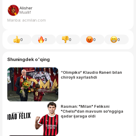
Alisher
Muallif
Manba: acmilan.com
0
0
0
0
0
Shuningdek o'qing
“Olimpiko“ Klaudio Raneri bilan
chiroyli xayrlashdi
Rasman: "Milan" Feliksni
"Chelsi"dan mavsum so'nggiga
qadar ijaraga oldi