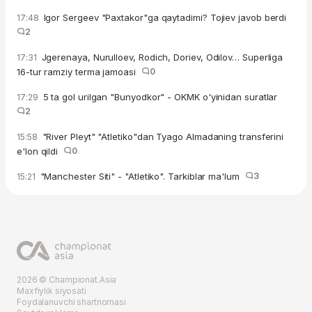
Igor Sergeev "Paxtakor"ga qaytadimi? Tojiev javob berdi
17:48
2
Jgerenaya, Nurulloev, Rodich, Doriev, Odilov… Superliga
17:31
16-tur ramziy terma jamoasi
0
5 ta gol urilgan "Bunyodkor" - OKMK o'yinidan suratlar
17:29
2
"River Pleyt" "Atletiko"dan Tyago Almadaning transferini
15:58
e'lon qildi
0
"Manchester Siti" - "Atletiko". Tarkiblar ma'lum
3
15:21
2026 © Championat.Asia
Maxfiylik siyosati
Foydalanuvchi shartnomasi