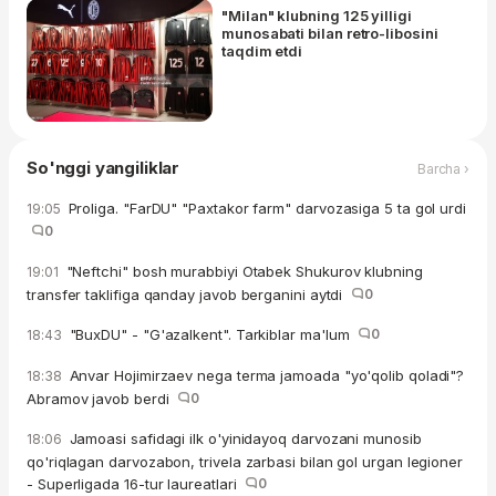
"Milan" klubning 125 yilligi
munosabati bilan retro-libosini
taqdim etdi
So'nggi yangiliklar
Barcha ›
Proliga. "FarDU" "Paxtakor farm" darvozasiga 5 ta gol urdi
19:05
0
"Neftchi" bosh murabbiyi Otabek Shukurov klubning
19:01
transfer taklifiga qanday javob berganini aytdi
0
"BuxDU" - "G'azalkent". Tarkiblar ma'lum
0
18:43
Anvar Hojimirzaev nega terma jamoada "yo'qolib qoladi"?
18:38
Abramov javob berdi
0
Jamoasi safidagi ilk o'yinidayoq darvozani munosib
18:06
qo'riqlagan darvozabon, trivela zarbasi bilan gol urgan legioner
- Superligada 16-tur laureatlari
0