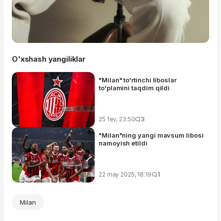
O'xshash yangiliklar
"Milan" to'rtinchi liboslar
to'plamini taqdim qildi
25 fev, 23:50
3
"Milan"ning yangi mavsum libosi
namoyish etildi
22 may 2025, 18:19
1
Milan