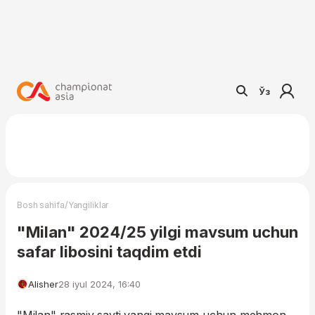
Ўз
/
Bosh sahifa
Yangiliklar
"Milan" 2024/25 yilgi mavsum uchun
safar libosini taqdim etdi
Alisher
28 iyul 2024, 16:40