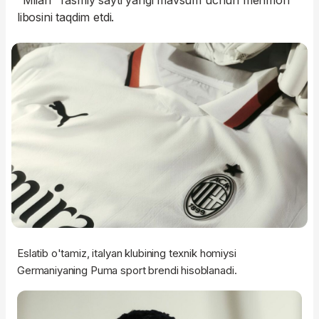
"Milan" rasmiy sayti yangi mavsum uchun mehmon
libosini taqdim etdi.
Eslatib o'tamiz, italyan klubining texnik homiysi
Germaniyaning Puma sport brendi hisoblanadi.