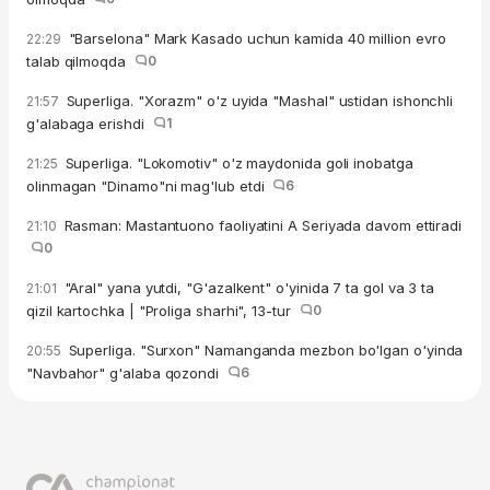
"Barselona" Mark Kasado uchun kamida 40 million evro
22:29
talab qilmoqda
0
Superliga. "Xorazm" o'z uyida "Mashal" ustidan ishonchli
21:57
g'alabaga erishdi
1
Superliga. "Lokomotiv" o'z maydonida goli inobatga
21:25
olinmagan "Dinamo"ni mag'lub etdi
6
Rasman: Mastantuono faoliyatini A Seriyada davom ettiradi
21:10
0
"Aral" yana yutdi, "G'azalkent" o'yinida 7 ta gol va 3 ta
21:01
qizil kartochka | "Proliga sharhi", 13-tur
0
Superliga. "Surxon" Namanganda mezbon bo'lgan o'yinda
20:55
"Navbahor" g'alaba qozondi
6