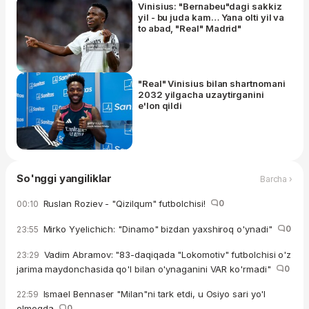
Vinisius: "Bernabeu"dagi sakkiz
yil - bu juda kam… Yana olti yil va
to abad, "Real" Madrid"
"Real" Vinisius bilan shartnomani
2032 yilgacha uzaytirganini
e'lon qildi
So'nggi yangiliklar
Barcha ›
Ruslan Roziev - "Qizilqum" futbolchisi!
0
00:10
Mirko Yyelichich: "Dinamo" bizdan yaxshiroq o'ynadi"
0
23:55
Vadim Abramov: "83-daqiqada "Lokomotiv" futbolchisi o'z
23:29
jarima maydonchasida qo'l bilan o'ynaganini VAR ko'rmadi"
0
Ismael Bennaser "Milan"ni tark etdi, u Osiyo sari yo'l
22:59
olmoqda
0