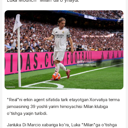
Luka Modrich "Milan"da o'ynaydi.
"Real"ni erkin agent sifatida tark etayotgan Xorvatiya terma
jamoasining 39 yoshli yarim himoyachisi Milan klubiga
o'tishga yaqin turibdi.
Janluka Di Marcio xabariga ko'ra, Luka "Milan"ga o'tishga