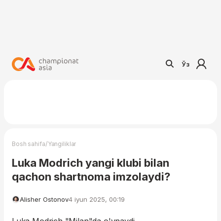
Ўз
/
Bosh sahifa
Yangiliklar
Luka Modrich yangi klubi bilan
qachon shartnoma imzolaydi?
Alisher Ostonov
4 iyun 2025, 00:19