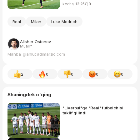
kecha, 13:25
0
Real
Milan
Luka Modrich
Alisher Ostonov
Muallif
Manba: gianlucadimarzio.com
2
0
0
0
0
Shuningdek o'qing
"Liverpul"ga "Real" futbolchisi
taklif qilindi