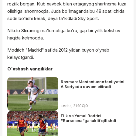
rozilik bergan. Klub xavbek bilan ertagayoq shartnoma tuza
olishiga ishonmoqda. Juda bo'lmaganda bu 48 soat ichida
sodir bo'lishi kerak, deya ta'kidladi Sky Sport.
Nikolo Skiraning ma'lumotiga ko'ra, gap bir yillik kelishuv
haqida ketmoqda.
Modrich "Madrid" safida 2012 yildan buyon o'ynab
kelayotgandi.
O'xshash yangiliklar
Rasman: Mastantuono faoliyatini
A Seriyada davom ettiradi
kecha, 21:10
0
Flik va Yamal Rodrini
“Barselona”ga taklif qilishdi