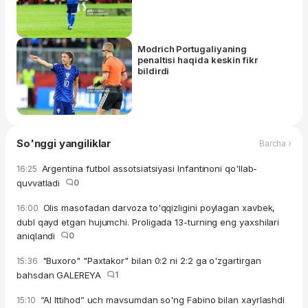
Modrich Portugaliyaning
penaltisi haqida keskin fikr
bildirdi
So'nggi yangiliklar
Barcha ›
Argentina futbol assotsiatsiyasi Infantinoni qo'llab-
16:25
quvvatladi
0
Olis masofadan darvoza to'qqizligini poylagan xavbek,
16:00
dubl qayd etgan hujumchi. Proligada 13-turning eng yaxshilari
aniqlandi
0
"Buxoro" "Paxtakor" bilan 0:2 ni 2:2 ga o'zgartirgan
15:36
bahsdan GALEREYA
1
“Al Ittihod” uch mavsumdan so'ng Fabino bilan xayrlashdi
15:10