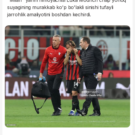
"Milan" yarim himoyachisi Luka Modrich chap yonoq
suyagining murakkab ko'p bo'lakli sinishi tufayli
jarrohlik amaliyotini boshdan kechirdi.