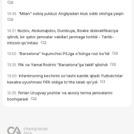
0
"Milan" sobiq yulduzi Angliyadan klub sotib olishga yaqin
14:45
0
Kozlov, Abdumajidov, Dumbuya, Boake diskvalifikaciya
14:21
qilindi, bir qator jamoalar vakillari jarimaga tortildi - Tartib-
intizom qo'mitasi
2
“Barselona” hujumchisi PSJga o'tishga rozi bo'ldi
0
13:50
Flik va Yamal Rodrini “Barselona”ga taklif qilishdi
0
13:25
Infantinoning kechirim so'rashi kamlik qiladi: Futbolchilar
13:00
kasaba uyushmasi FIFA oldiga to'rtta talab qo'ydi
1
Forlan Urugvay yoshlar va asosiy terma jamoalarini
12:35
boshqaradi
0