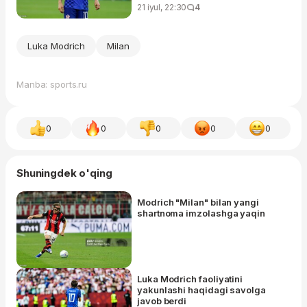
21 iyul, 22:30
4
Luka Modrich
Milan
Manba: sports.ru
0
0
0
0
0
Shuningdek o'qing
Modrich "Milan" bilan yangi
shartnoma imzolashga yaqin
Luka Modrich faoliyatini
yakunlashi haqidagi savolga
javob berdi