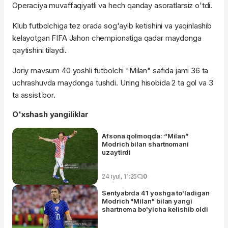
Operaciya muvaffaqiyatli va hech qanday asoratlarsiz o'tdi.
Klub futbolchiga tez orada sog'ayib ketishini va yaqinlashib
kelayotgan FIFA Jahon chempionatiga qadar maydonga
qaytishini tilaydi.
Joriy mavsum 40 yoshli futbolchi "Milan" safida jami 36 ta
uchrashuvda maydonga tushdi. Uning hisobida 2 ta gol va 3
ta assist bor.
O'xshash yangiliklar
Afsona qolmoqda: “Milan”
Modrich bilan shartnomani
uzaytirdi
24 iyul, 11:25
0
Sentyabrda 41 yoshga to'ladigan
Modrich "Milan" bilan yangi
shartnoma bo'yicha kelishib oldi