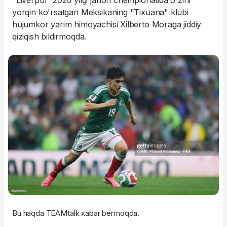
"Liverpul" 2026 yilgi jahon chempionatida o'zini
yorqin ko'rsatgan Meksikaning "Tixuana" klubi
hujumkor yarim himoyachisi Xilberto Moraga jiddiy
qiziqish bildirmoqda.
Bu haqda TEAMtalk xabar bermoqda.