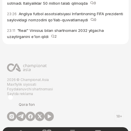
sotmadi. Italiyaliklar 50 million talab qilmoqda
0
Angliya futbol assotsiatsiyasi Infantinoning FIFA prezidenti
23:26
saylovidagi nomzodini qo'llab-quvvatlamaydi
0
"Real" Vinisius bilan shartnomani 2032 yilgacha
23:11
uzaytirganini e'lon qildi
2
2026 © Championat.Asia
Maxfiylik siyosati
Foydalanuvchi shartnomasi
Saytda reklama
Qora fon
18+