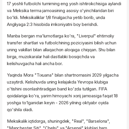
17 yoshli futbolchi turnirning eng yosh ishtirokchisiga aylandi
va Meksika terma jamoasining asosiy o'yinchilaridan biri
bo'ldi. Meksikaliklar 1/8 finalgacha yetib borib, unda
Angliyaga 2:3 hisobida imkoniyatni boy berishdi.
Manba bergan ma'lumotlarga ko'ra, "Liverpul" ehtimoliy
transfer shartlari va futbolchining poziciyasini bilish uchun
uning vakillari bilan allaqachon aloqaga chiqqan. Shu bilan
birga, muzokaralar hali dastlabki bosqichda va
kelishuvgacha hali ancha bor.
Yaqinda Mora "Tixuana" bilan shartnomasini 2029 yilgacha
uzaytirdi. Kelishuvda uning kelajakda Yevropa klubiga
o'tishini osonlashtiradigan band ko'zda tutilgan. FIFA
qoidalariga ko'ra, yarim himoyachi xorij jamoasiga faqat 18
yoshga to'lganidan keyin - 2026 yilning oktyabr oyida
qo'shila oladi.
Meksikalik iqtidorga, shuningdek, "Real", "Barselona",
"Manchester Siti", "Chelsi" va "Arsenal" klublari ham