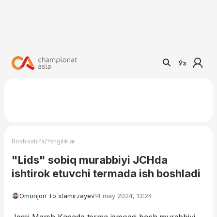
Ўз
/
Bosh sahifa
Yangiliklar
"Lids" sobiq murabbiyi JCHda
ishtirok etuvchi termada ish boshladi
Omonjon To`xtamirzayev
14 may 2024, 13:24