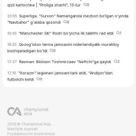
qizil kartochka | "Proliga sharhi", 13-tur
0
Superliga. "Surxon" Namanganda mezbon bo'lgan o'yinda
20:55
"Navbahor" g'alaba qozondi
6
“Manchester Siti” Rodri bo'yicha ilk taklifni rad etdi
1
19:45
Qozog'iston terma jamoasini niderlandiyalik murabbiy
19:20
boshqaradigan bo'ldi
0
Rasman: Bilolxon Toshmirzaev “Neftchi”ga qaytdi
2
17:37
"Xorazm" legioneri jamoani tark etdi, “Andijon”dan
17:10
futbolchi keldi
0
2026 © Championat.Asia
Maxfiylik siyosati
Foydalanuvchi shartnomasi