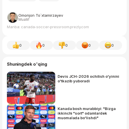
Omonjon To`xtamirzayev
Muallif
Manba: canada-soccer-pressroom.prezly.com
0
0
0
0
0
Shuningdek o'qing
Devis JCH-2026 ochilish o'yinini
o'tkazib yuboradi
Kanada bosh murabbiyi: "Bizga
ikkinchi "sort" odamlardek
muomalada bo'lishdi"