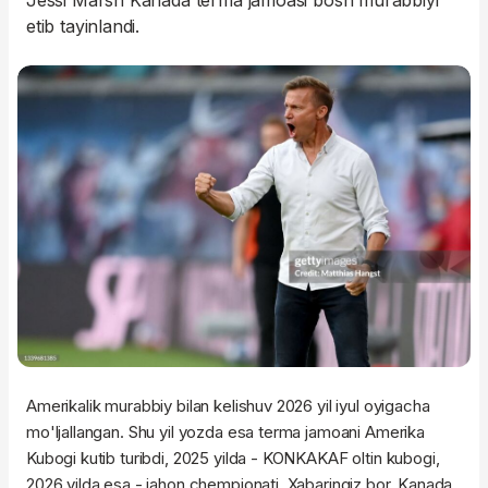
Jessi Marsh Kanada terma jamoasi bosh murabbiyi
etib tayinlandi.
Amerikalik murabbiy bilan kelishuv 2026 yil iyul oyigacha
mo'ljallangan. Shu yil yozda esa terma jamoani Amerika
Kubogi kutib turibdi, 2025 yilda - KONKAKAF oltin kubogi,
2026 yilda esa - jahon chempionati. Xabaringiz bor, Kanada