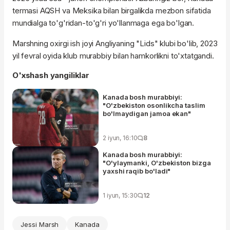
termasi AQSH va Meksika bilan birgalikda mezbon sifatida
mundialga to'g'ridan-to'g'ri yo'llanmaga ega bo'lgan.
Marshning oxirgi ish joyi Angliyaning "Lids" klubi bo'lib, 2023
yil fevral oyida klub murabbiy bilan hamkorlikni to'xtatgandi.
O'xshash yangiliklar
Kanada bosh murabbiyi:
"O'zbekiston osonlikcha taslim
bo'lmaydigan jamoa ekan"
2 iyun, 16:10
8
Kanada bosh murabbiyi:
"O'ylaymanki, O'zbekiston bizga
yaxshi raqib bo'ladi"
1 iyun, 15:30
12
Jessi Marsh
Kanada