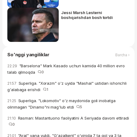
Jessi Marsh Lesterni
boshqarishdan bosh tortdi
So'nggi yangiliklar
Barcha ›
"Barselona" Mark Kasado uchun kamida 40 million evro
22:29
talab qilmoqda
0
Superliga. "Xorazm" o'z uyida "Mashal" ustidan ishonchli
21:57
g'alabaga erishdi
1
Superliga. "Lokomotiv" o'z maydonida goli inobatga
21:25
olinmagan "Dinamo"ni mag'lub etdi
5
Rasman: Mastantuono faoliyatini A Seriyada davom ettiradi
21:10
0
"Aral" yana yutdi, "G'azalkent" o'yinida 7 ta gol va 3 ta
21:01