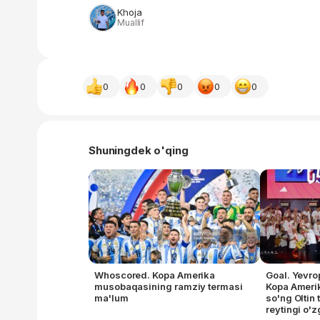
Khoja
Muallif
0
0
0
0
0
Shuningdek o'qing
Whoscored. Kopa Amerika
Goal. Yevro
musobaqasining ramziy termasi
Kopa Ameri
ma'lum
so'ng Oltin
reytingi o'z