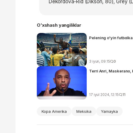
Dekordova-Rid (Dikson, 80), Grey (Lo
O'xshash yangiliklar
Pelening o'yin futbolka
3 iyun, 09:15
0
Terri Anri, Maskerano,
17 iyul 2024, 12:15
11
Kopa Amerika
Meksika
Yamayka