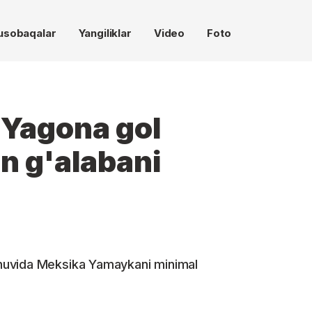
usobaqalar
Yangiliklar
Video
Foto
 Yagona gol
n g'alabani
huvida Meksika Yamaykani minimal