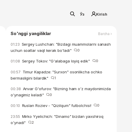
Ўз
Kirish
So'nggi yangiliklar
Barcha ›
Sergey Lushchan: "Bizdagi muammolarni sanash
01:23
uchun soatlar vaqt kerak bo'ladi"
0
Sergey Tokov: "G'alabaga loyiq edik"
0
01:08
Timur Kapadze: "Surxon" osonlikcha ochko
00:57
bermasligini bilardik"
1
Anvar G'ofurov: "Bizning ham o'z maydonimizda
00:38
o'ynagimiz keladi"
0
Ruslan Roziev - "Qizilqum" futbolchisi!
0
00:10
Mirko Yyelichich: "Dinamo" bizdan yaxshiroq
23:55
o'ynadi"
2