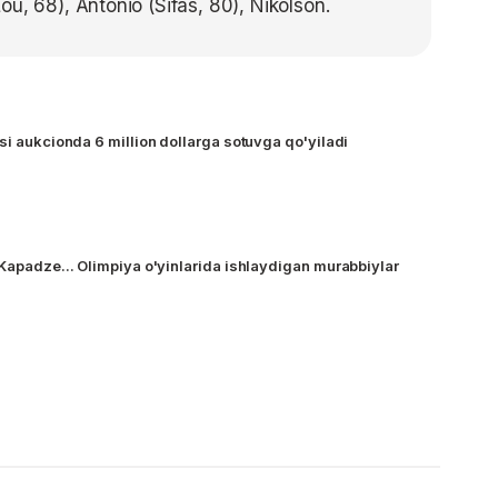
u, 68), Antonio (Sifas, 80), Nikolson.
si aukcionda 6 million dollarga sotuvga qo'yiladi
 Kapadze... Olimpiya o'yinlarida ishlaydigan murabbiylar