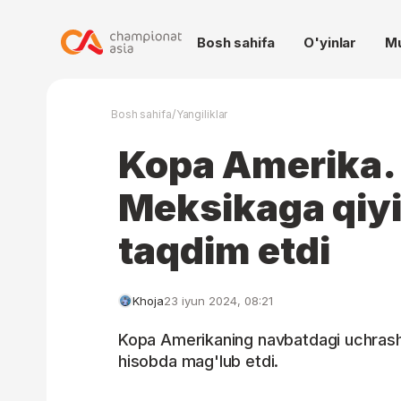
Bosh sahifa
O'yinlar
M
/
Bosh sahifa
Yangiliklar
Kopa Amerika.
Meksikaga qiyi
taqdim etdi
Khoja
23 iyun 2024, 08:21
Kopa Amerikaning navbatdagi uchras
hisobda mag'lub etdi.