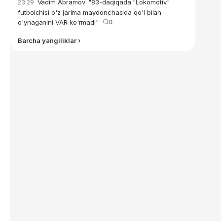
Vadim Abramov: "83-daqiqada "Lokomotiv"
23:29
futbolchisi o'z jarima maydonchasida qo'l bilan
o'ynaganini VAR ko'rmadi"
0
Barcha yangiliklar ›