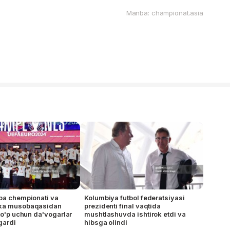
Manba: championat.asia
pa chempionati va
Kolumbiya futbol federatsiyasi
ka musobaqasidan
prezidenti final vaqtida
 to'p uchun da'vogarlar
mushtlashuvda ishtirok etdi va
gardi
hibsga olindi