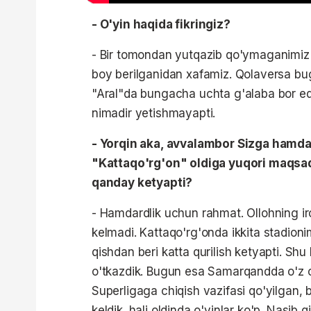
- O'yin haqida fikringiz?
- Bir tomondan yutqazib qo'ymaganimiz
boy berilganidan xafamiz. Qolaversa bu
"Aral"da bungacha uchta g'alaba bor edi
nimadir yetishmayapti.
- Yorqin aka, avvalambor Sizga hamdar
"Kattaqo'rg'on" oldiga yuqori maqsadl
qanday ketyapti?
- Hamdardlik uchun rahmat. Ollohning ir
kelmadi. Kattaqo'rg'onda ikkita stadionim
qishdan beri katta qurilish ketyapti. Sh
o'tkazdik. Bugun esa Samarqandda o'z o
Superligaga chiqish vazifasi qo'yilgan, b
keldik. hali oldinda o'yinlar ko'p. Nasib