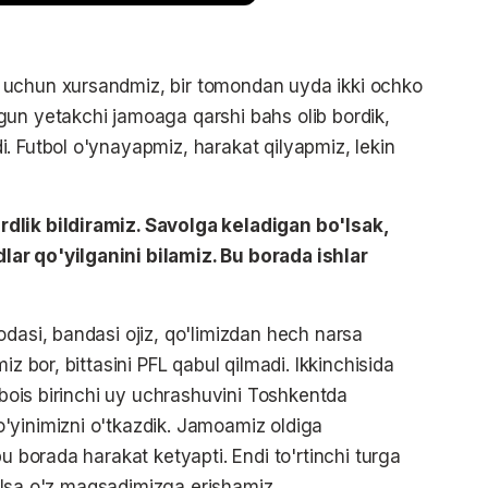
 uchun xursandmiz, bir tomondan uyda ikki ochko
gun yetakchi jamoaga qarshi bahs olib bordik,
. Futbol o'ynayapmiz, harakat qilyapmiz, lekin
dlik bildiramiz. Savolga keladigan bo'lsak,
ar qo'yilganini bilamiz. Bu borada ishlar
odasi, bandasi ojiz, qo'limizdan hech narsa
iz bor, bittasini PFL qabul qilmadi. Ikkinchisida
u bois birinchi uy uchrashuvini Toshkentda
'yinimizni o'tkazdik. Jamoamiz oldiga
u borada harakat ketyapti. Endi to'rtinchi turga
 qilsa o'z maqsadimizga erishamiz.