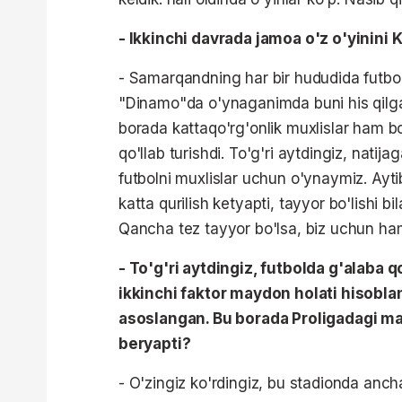
- Ikkinchi davrada jamoa o'z o'yinin
- Samarqandning har bir hududida futbol
"Dinamo"da o'ynaganimda buni his qilga
borada kattaqo'rg'onlik muxlislar ham bo
qo'llab turishdi. To'g'ri aytdingiz, natij
futbolni muxlislar uchun o'ynaymiz. Ayt
katta qurilish ketyapti, tayyor bo'lishi b
Qancha tez tayyor bo'lsa, biz uchun ha
- To'g'ri aytdingiz, futbolda g'alaba 
ikkinchi faktor maydon holati hisoblan
asoslangan. Bu borada Proligadagi ma
beryapti?
- O'zingiz ko'rdingiz, bu stadionda anc