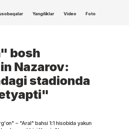
usobaqalar
Yangiliklar
Video
Foto
n" bosh
in Nazarov:
dagi stadionda
ketyapti"
rg'on" – "Aral" bahsi 1:1 hisobida yakun