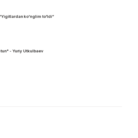
igitlardan ko'nglim to'ldi”
tun" - Yuriy Utkulbaev