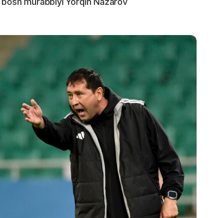
" bosh murabbiyi Yorqin Nazarov