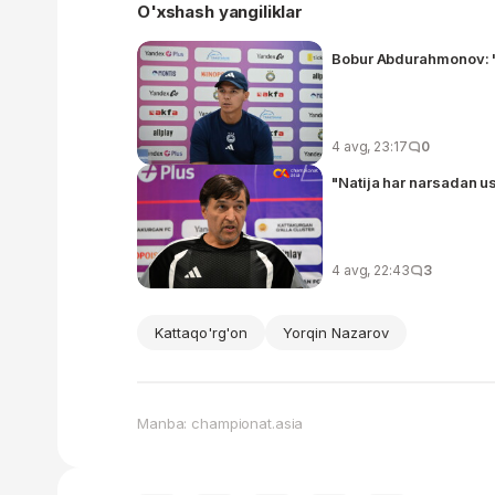
O'xshash yangiliklar
Bobur Abdurahmonov: "Y
4 avg, 23:17
0
"Natija har narsadan us
4 avg, 22:43
3
Kattaqo'rg'on
Yorqin Nazarov
Manba: championat.asia