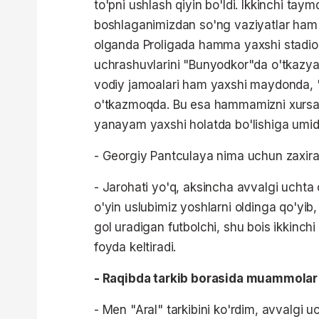
to'pni ushlash qiyin bo'ldi. Ikkinchi t
boshlaganimizdan so'ng vaziyatlar ham 
olganda Proligada hamma yaxshi stadion
uchrashuvlarini "Bunyodkor"da o'tkazyap
vodiy jamoalari ham yaxshi maydonda, "L
o'tkazmoqda. Bu esa hammamizni xursand
yanayam yaxshi holatda bo'lishiga umid 
- Georgiy Pantculaya nima uchun zaxira
- Jarohati yo'q, aksincha avvalgi uchta
o'yin uslubimiz yoshlarni oldinga qo'yib,
gol uradigan futbolchi, shu bois ikkinch
foyda keltiradi.
- Raqibda tarkib borasida muammolar 
- Men "Aral" tarkibini ko'rdim, avvalg