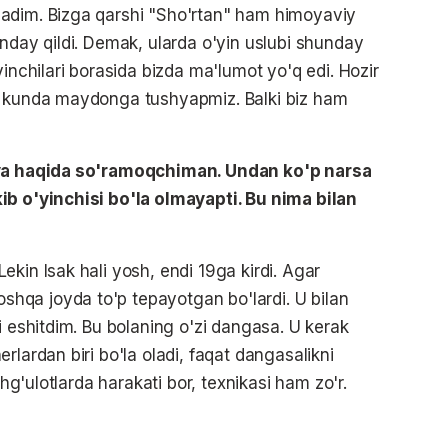
adim. Bizga qarshi "Sho'rtan" ham himoyaviy
nday qildi. Demak, ularda o'yin uslubi shunday
yinchilari borasida bizda ma'lumot yo'q edi. Hozir
i kunda maydonga tushyapmiz. Balki biz ham
ilva haqida so'ramoqchiman. Undan ko'p narsa
ib o'yinchisi bo'la olmayapti. Bu nima bilan
kin Isak hali yosh, endi 19ga kirdi. Agar
qa joyda to'p tepayotgan bo'lardi. U bilan
i eshitdim. Bu bolaning o'zi dangasa. U kerak
rlardan biri bo'la oladi, faqat dangasalikni
shg'ulotlarda harakati bor, texnikasi ham zo'r.