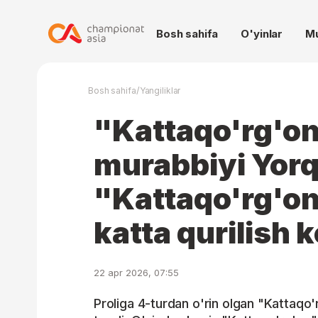
Bosh sahifa
O'yinlar
M
/
Bosh sahifa
Yangiliklar
"Kattaqo'rg'o
murabbiyi Yorq
"Kattaqo'rg'on
katta qurilish 
22 apr 2026, 07:55
Proliga 4-turdan o'rin olgan "Kattaqo'