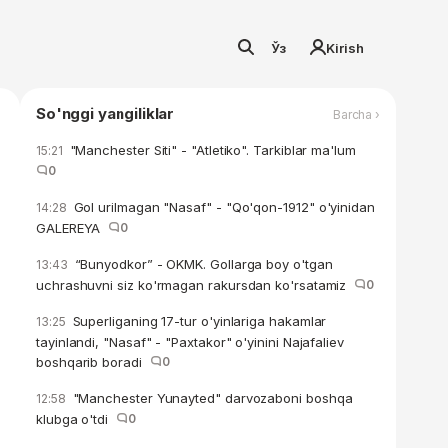
Ўз
Kirish
So'nggi yangiliklar
Barcha ›
"Manchester Siti" - "Atletiko". Tarkiblar ma'lum
15:21
0
Gol urilmagan "Nasaf" - "Qo'qon-1912" o'yinidan
14:28
GALEREYA
0
“Bunyodkor” - OKMK. Gollarga boy o'tgan
13:43
uchrashuvni siz ko'rmagan rakursdan ko'rsatamiz
0
Superliganing 17-tur o'yinlariga hakamlar
13:25
tayinlandi, "Nasaf" - "Paxtakor" o'yinini Najafaliev
boshqarib boradi
0
"Manchester Yunayted" darvozaboni boshqa
12:58
klubga o'tdi
0