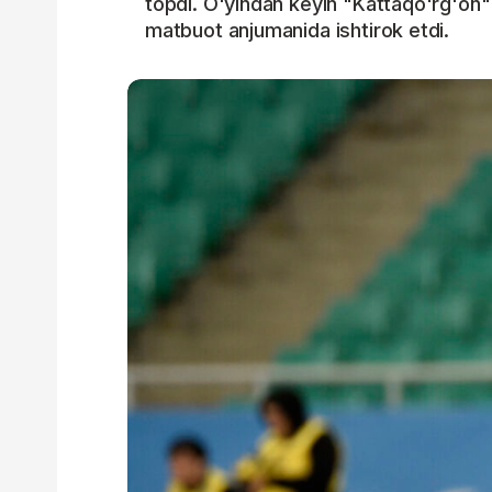
topdi. O'yindan keyin "Kattaqo'rg'on
matbuot anjumanida ishtirok etdi.