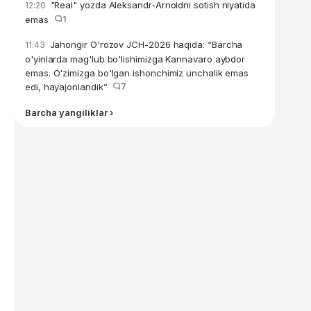
"Real" yozda Aleksandr-Arnoldni sotish niyatida
12:20
emas
1
Jahongir O'rozov JCH-2026 haqida: “Barcha
11:43
o'yinlarda mag'lub bo'lishimizga Kannavaro aybdor
emas. O'zimizga bo'lgan ishonchimiz unchalik emas
edi, hayajonlandik”
7
Barcha yangiliklar ›