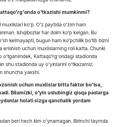
i Kattaqo'rg'onda o'tkazishi mumkinmi?
 muxlislari ko'p. O'z paytida o'zim ham
nman. Ishqibozlar har doim ko'p kelgan. Bu
'sh kelmayapti, bugun ham ko'pchilik bo'lib bizni
aga erishish uchun muxlislarning roli katta. Chunki
ib o'tganimdek, Kattaqo'rg'ondagi stadionda
ilan shu stadionda uy o'yinlarini o'tkazamiz.
m shuncha yaxshi.
qozonish uchun muxlislar bitta faktor bo'lsa,
adi. Bilamizki, o'yin uslubingiz qisqa paslarga
ydonlar holati sizga qanchalik yordam
hadan beri hech kim o'ynamagan. Birinchi taymda