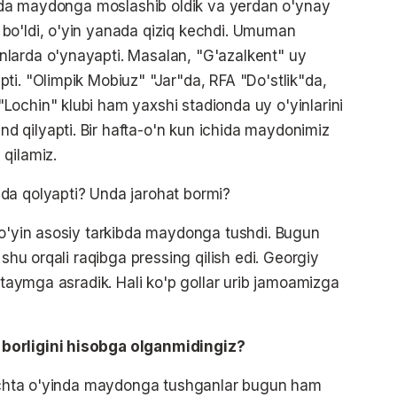
aymda maydonga moslashib oldik va yerdan o'ynay
bo'ldi, o'yin yanada qiziq kechdi. Umuman
larda o'ynayapti. Masalan, "G'azalkent" uy
ti. "Olimpik Mobiuz" "Jar"da, RFA "Do'stlik"da,
ochin" klubi ham yaxshi stadionda uy o'yinlarini
 qilyapti. Bir hafta-o'n kun ichida maydonimiz
qilamiz.
da qolyapti? Unda jarohat bormi?
 o'yin asosiy tarkibda maydonga tushdi. Bugun
 shu orqali raqibga pressing qilish edi. Georgiy
i taymga asradik. Hali ko'p gollar urib jamoamizga
borligini hisobga olganmidingiz?
i uchta o'yinda maydonga tushganlar bugun ham