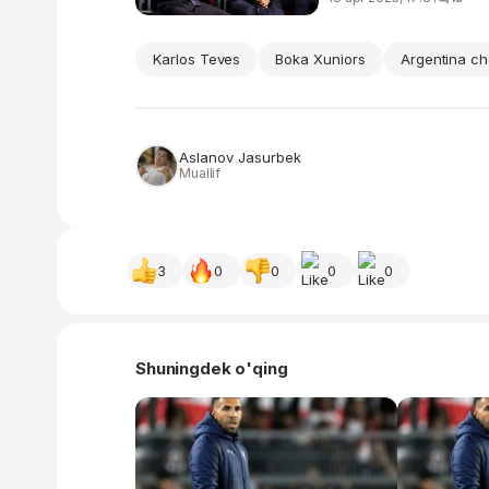
Karlos Teves
Boka Xuniors
Argentina ch
Aslanov Jasurbek
Muallif
3
0
0
0
0
Shuningdek o'qing