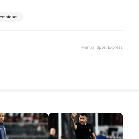
empionati
Manba: Sport Express