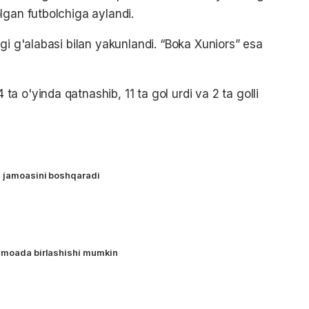
lgan futbolchiga aylandi.
gi g'alabasi bilan yakunlandi. “Boka Xuniors” esa
 o'yinda qatnashib, 11 ta gol urdi va 2 ta golli
" jamoasini boshqaradi
jamoada birlashishi mumkin