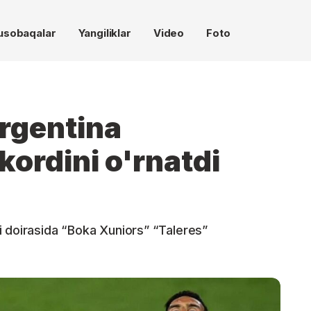
usobaqalar
Yangiliklar
Video
Foto
rgentina
kordini o'rnatdi
i doirasida “Boka Xuniors” “Taleres”