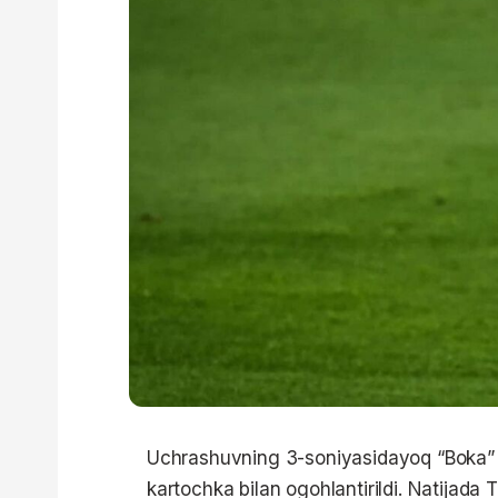
Uchrashuvning 3-soniyasidayoq “Boka” 
kartochka bilan ogohlantirildi. Natijad