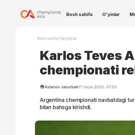
Bosh sahifa
O'yinlar
M
/
Bosh sahifa
Yangiliklar
Karlos Teves A
chempionati re
Aslanov Jasurbek
17 noya 2020, 07:53
Argentina chempionati navbatdagi tur
bilan bahsga kirishdi.