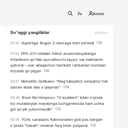
Ўз
Kirish
So'nggi yangiliklar
Barcha ›
Superliga. Bugun 2-davraga start beriladi
0
07:41
FIFA JCH oldidan futbol assotsiatsiyalariga
01:32
Infantinoni qo'llab-quvvatlovchi tayyor xat matnlarini
yubordi – ular allaqachon tashkilot rahbarlari nomidan
imzolab qo'yilgan
0
Nematillo Qutibaev: "Mag'lubiyatsiz seriyamiz hali
00:51
davom etadi deb o'ylayman"
0
Ilhom Mo'minjonov: "G'azalkent" bilan o'yinda
00:45
biz murabbiylar maydonga tushganimizda ham uchta
gol qo'yib yubormasdik"
2
YCHL saralashi. Rahmonaliev golli pas bergan
00:19
o'yinda "Sabah" minimal farq bilan yutqazdi
0