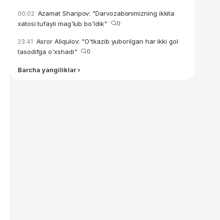
Azamat Sharipov: "Darvozabonimizning ikkita
00:02
xatosi tufayli mag'lub bo'ldik"
0
Asror Aliqulov: "O'tkazib yuborilgan har ikki gol
23:41
tasodifga o'xshadi"
0
Barcha yangiliklar ›