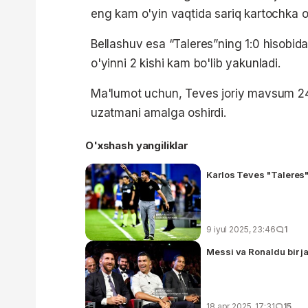
eng kam o'yin vaqtida sariq kartochka o
Bellashuv esa “Taleres”ning 1:0 hisobida
o'yinni 2 kishi kam bo'lib yakunladi.
Ma'lumot uchun, Teves joriy mavsum 24 ta
uzatmani amalga oshirdi.
O'xshash yangiliklar
Karlos Teves "Taleres
9 iyul 2025, 23:46
1
Messi va Ronaldu bir 
18 apr 2025, 17:31
15