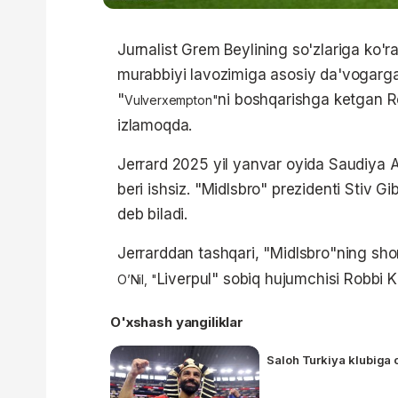
Jurnalist Grem Beylining so'zlariga ko'r
murabbiyi lavozimiga asosiy da'vogarga 
"
ni boshqarishga ketgan R
Vulverxempton"
izlamoqda.
Jerrard 2025 yil yanvar oyida Saudiya Ar
beri ishsiz. "Midlsbro" prezidenti Stiv G
deb biladi.
Jerrarddan tashqari, "Midlsbro"ning shor
Liverpul" sobiq hujumchisi Robbi K
O’Nil, "
O'xshash yangiliklar
Saloh Turkiya klubiga 