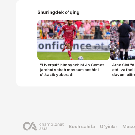
Shuningdek o'qing
“Liverpul” himoyachisi Jo Gomes
Arne Slot "A
jarohat sabab mavsum boshini
etdi va faol
o'tkazib yuboradi
davom etti
Bosh sahifa
O'yinlar
Muso