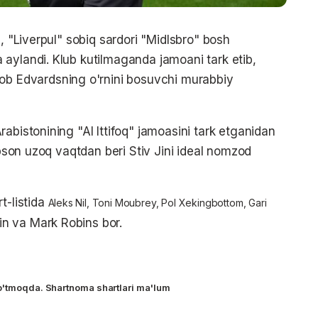
a, "Liverpul" sobiq sardori "Midlsbro" bosh
aylandi. Klub kutilmaganda jamoani tark etib,
ob Edvardsning o'rnini bosuvchi murabbiy
abistonining "Al Ittifoq" jamoasini tark etganidan
ibson uzoq vaqtdan beri Stiv Jini ideal nomzod
t-listida
Aleks Nil, Toni Moubrey, Pol Xekingbottom, Gari
in va Mark Robins bor.
o'tmoqda. Shartnoma shartlari ma'lum