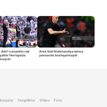
l Ahli" variantini rad
Arne Slot Niderlandiya terma
iyatini Yevropada
jamoasini boshqarmaydi
rmoqchi
baqalar
Yangiliklar
Video
Foto