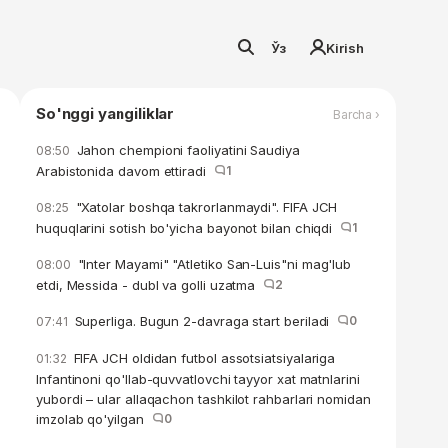
Ўз
Kirish
So'nggi yangiliklar
Barcha ›
Jahon chempioni faoliyatini Saudiya
08:50
Arabistonida davom ettiradi
1
"Xatolar boshqa takrorlanmaydi". FIFA JCH
08:25
huquqlarini sotish bo'yicha bayonot bilan chiqdi
1
"Inter Mayami" "Atletiko San-Luis"ni mag'lub
08:00
etdi, Messida - dubl va golli uzatma
2
Superliga. Bugun 2-davraga start beriladi
0
07:41
FIFA JCH oldidan futbol assotsiatsiyalariga
01:32
Infantinoni qo'llab-quvvatlovchi tayyor xat matnlarini
yubordi – ular allaqachon tashkilot rahbarlari nomidan
imzolab qo'yilgan
0