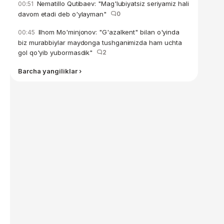
Nematillo Qutibaev: "Mag'lubiyatsiz seriyamiz hali
00:51
davom etadi deb o'ylayman"
0
Ilhom Mo'minjonov: "G'azalkent" bilan o'yinda
00:45
biz murabbiylar maydonga tushganimizda ham uchta
gol qo'yib yubormasdik"
2
Barcha yangiliklar ›