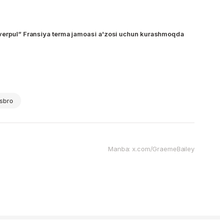
iverpul” Fransiya terma jamoasi a'zosi uchun kurashmoqda
lsbro
Manba: x.com/GraemeBailey