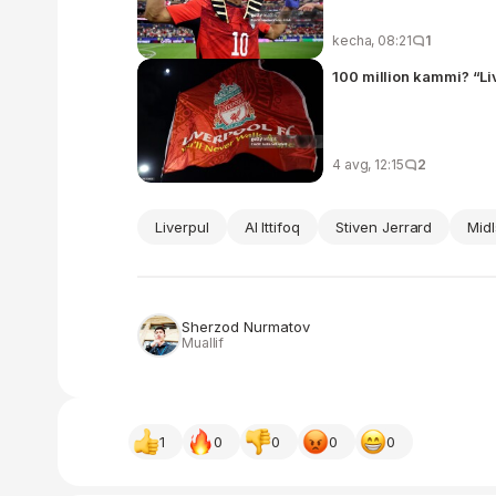
kecha, 08:21
1
100 million kammi? “L
4 avg, 12:15
2
Liverpul
Al Ittifoq
Stiven Jerrard
Mid
Sherzod Nurmatov
Muallif
1
0
0
0
0