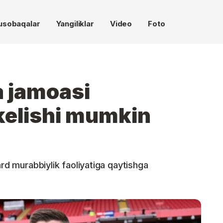
usobaqalar
Yangiliklar
Video
Foto
a jamoasi
kelishi mumkin
ard murabbiylik faoliyatiga qaytishga