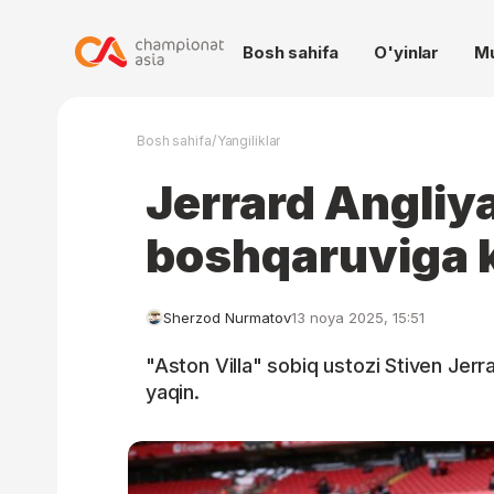
Bosh sahifa
O'yinlar
M
/
Bosh sahifa
Yangiliklar
Jerrard Angliy
boshqaruviga 
Sherzod Nurmatov
13 noya 2025, 15:51
"Aston Villa" sobiq ustozi Stiven Jerr
yaqin.