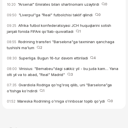
"Arsenal" Emirates bilan shartnomani uzaytirdi
0
10:20
"Liverpul"ga "Real" futbolchisi taklif qilindi
0
09:50
Afrika futbol konfederatsiyasi JCH huquqlarini sotish
09:25
janjali fonida FIFAni qo'llab-quvvatladi
1
Rodrining transferi "Barselona"ga taxminan qanchaga
08:55
tushishi ma'lum
2
Superliga. Bugun 16-tur davom ettiriladi
4
08:30
Vinisius: "Bernabeu"dagi sakkiz yil - bu juda kam… Yana
08:00
olti yil va to abad, "Real" Madrid"
3
Gvardiola Rodriga qo'ng'iroq qilib, uni "Barselona"ga
07:35
o'tishga ko'ndirdi
1
Mareska Rodrining o'rniga o'rinbosar topib qo'ydi
0
01:52