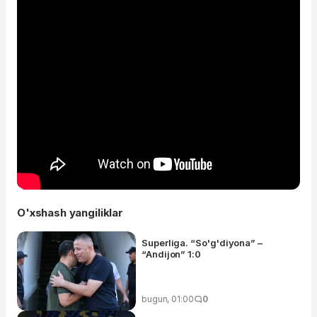
O'xshash yangiliklar
Superliga. “So'g'diyona” –
“Andijon” 1:0
bugun, 01:00
0