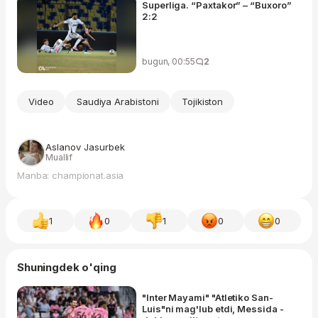
Superliga. “Paxtakor” – “Buxoro”
2:2
bugun, 00:55
2
Video
Saudiya Arabistoni
Tojikiston
Aslanov Jasurbek
Muallif
Manba: championat.asia
1
0
1
0
0
Shuningdek o'qing
"Inter Mayami" "Atletiko San-
Luis"ni mag'lub etdi, Messida -