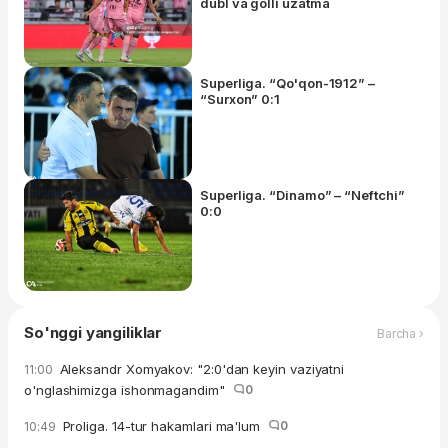
dubl va golli uzatma
Superliga. “Qo'qon-1912” –
“Surxon” 0:1
Superliga. “Dinamo” – “Neftchi”
0:0
So'nggi yangiliklar
Barcha ›
Aleksandr Xomyakov: "2:0'dan keyin vaziyatni
11:00
o'nglashimizga ishonmagandim"
0
Proliga. 14-tur hakamlari ma'lum
0
10:49