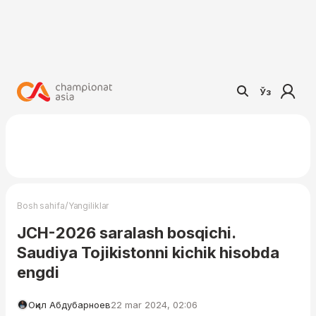
Ўз
/
Bosh sahifa
Yangiliklar
JCH-2026 saralash bosqichi.
Saudiya Tojikistonni kichik hisobda
engdi
Оқил Абдубарноев
22 mar 2024, 02:06