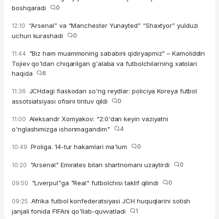
boshqaradi
0
“Arsenal” va “Manchester Yunayted” “Shaxtyor” yulduzi
12:10
uchun kurashadi
0
"Biz ham muammoning sababini qidiryapmiz" – Kamoliddin
11:44
Tojiev qo'ldan chiqarilgan g'alaba va futbolchilarning xatolari
haqida
6
JCHdagi fiaskodan so'ng reydlar: policiya Koreya futbol
11:36
assotsiatsiyasi ofisini tintuv qildi
0
Aleksandr Xomyakov: "2:0'dan keyin vaziyatni
11:00
o'nglashimizga ishonmagandim"
4
Proliga. 14-tur hakamlari ma'lum
0
10:49
"Arsenal" Emirates bilan shartnomani uzaytirdi
0
10:20
"Liverpul"ga "Real" futbolchisi taklif qilindi
0
09:50
Afrika futbol konfederatsiyasi JCH huquqlarini sotish
09:25
janjali fonida FIFAni qo'llab-quvvatladi
1