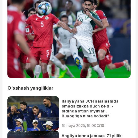
O'xshash yangiliklar
Italiya yana JCH saralashida
omadsizlikka duch keldi -
oldinda o'tish o'yinlari.
Buyog'iga nima bo'ladi?
19 noya 2025, 19:00
10
Angliya terma jamoasi 71 yillik