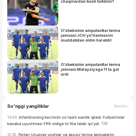
chaqiruvdan bosh tortdimi?
O'zbekiston amputantlar terma
jamoasi JCH yo'llanmasini
muddatidan oldin hal etdi!
O'zbekiston amputantlar terma
jamoasi Malayziyaga 11 ta gol
urdi
So'nggi yangiliklar
Barcha ›
Infantinoning kechirim so'rashi kamlik qiladi: Futbolchilar
13:00
kasaba uyushmasi FIFA oldiga to'rtta talab qo'ydi
0
Forlan Urugvay yoshlar va asosiy terma jamoalarini
12:35