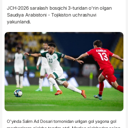
JCH-2026 saralash bosqichi 3-turidan o'rin olgan
Saudiya Arabistoni - Tojikiston uchrashuvi
yakunlandi.
O'yinda Salim Ad Dosari tomonidan urilgan gol yagona gol