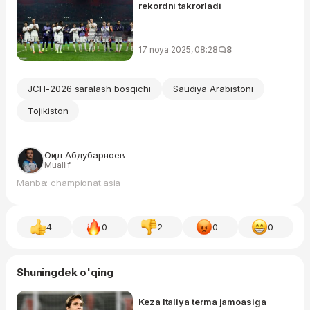
rekordni takrorladi
17 noya 2025, 08:28
8
JCH-2026 saralash bosqichi
Saudiya Arabistoni
Tojikiston
Оқил Абдубарноев
Muallif
Manba: championat.asia
4
0
2
0
0
Shuningdek o'qing
Keza Italiya terma jamoasiga