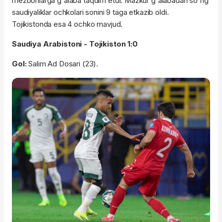
mezbonlarga g'alaba taqdim etdi. Mazkur g'alabadan so'ng
saudiyaliklar ochkolari sonini 9 taga etkazib oldi.
Tojikistonda esa 4 ochko mavjud.
Saudiya Arabistoni - Tojikiston 1:0
Gol:
Salim Ad Dosari (23).