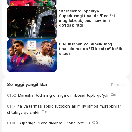
"Barselona" Ispaniya
Superkubogi finalida "Real"ni
mag'lub etib, bosh sovrinni
qo'lga kiritdi
Bugun Ispaniya Superkubogi
finali doirasida “El klasiko” bo'lib
o'tadi
So'nggi yangiliklar
Barcha ›
Mareska Rodrining o'rniga o'rinbosar topib qo'ydi
0
01:52
Italiya termasi sobiq futbolchilari milliy jamoa murabbiylar
01:17
shtabiga qo'shildi
0
Superliga. “So'g'diyona” – “Andijon” 1:0
0
01:00