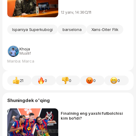
12 yanv, 14:36
11
Ispaniya Superkubogi
barselona
Xans-Diter Flik
Khoja
Muallif
Manba: Marca
21
0
0
0
0
Shuningdek o'qing
Finalning eng yaxshi futbolchisi
kim bo'ldi?