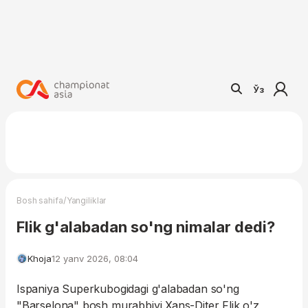
Ўз
/
Bosh sahifa
Yangiliklar
Flik g'alabadan so'ng nimalar dedi?
Khoja
12 yanv 2026, 08:04
Ispaniya Superkubogidagi g'alabadan so'ng
"Barselona" bosh murabbiyi Xans-Diter Flik o'z