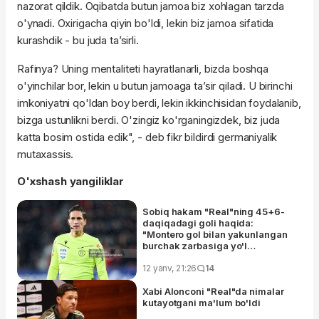
nazorat qildik. Oqibatda butun jamoa biz xohlagan tarzda
o'ynadi. Oxirigacha qiyin bo'ldi, lekin biz jamoa sifatida
kurashdik - bu juda ta’sirli.
Rafinya? Uning mentaliteti hayratlanarli, bizda boshqa
o'yinchilar bor, lekin u butun jamoaga ta’sir qiladi. U birinchi
imkoniyatni qo'ldan boy berdi, lekin ikkinchisidan foydalanib,
bizga ustunlikni berdi. O'zingiz ko'rganingizdek, biz juda
katta bosim ostida edik", - deb fikr bildirdi germaniyalik
mutaxassis.
O'xshash yangiliklar
Sobiq hakam "Real"ning 45+6-
daqiqadagi goli haqida:
"Montero gol bilan yakunlangan
burchak zarbasiga yo'l
qo'ymasligi kerak edi"
12 yanv, 21:26
14
Xabi Alonconi "Real"da nimalar
kutayotgani ma'lum bo'ldi