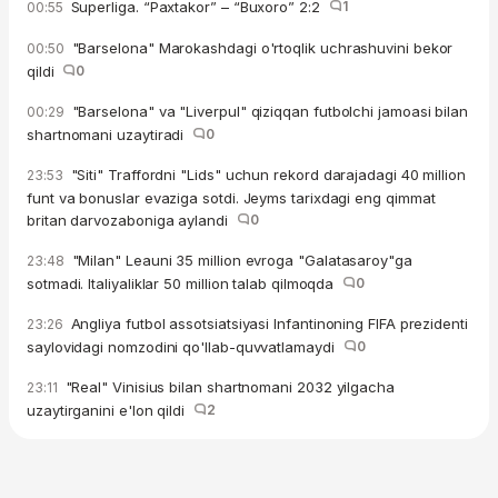
Superliga. “Paxtakor” – “Buxoro” 2:2
1
00:55
"Barselona" Marokashdagi o'rtoqlik uchrashuvini bekor
00:50
qildi
0
"Barselona" va "Liverpul" qiziqqan futbolchi jamoasi bilan
00:29
shartnomani uzaytiradi
0
"Siti" Traffordni "Lids" uchun rekord darajadagi 40 million
23:53
funt va bonuslar evaziga sotdi. Jeyms tarixdagi eng qimmat
britan darvozaboniga aylandi
0
"Milan" Leauni 35 million evroga "Galatasaroy"ga
23:48
sotmadi. Italiyaliklar 50 million talab qilmoqda
0
Angliya futbol assotsiatsiyasi Infantinoning FIFA prezidenti
23:26
saylovidagi nomzodini qo'llab-quvvatlamaydi
0
"Real" Vinisius bilan shartnomani 2032 yilgacha
23:11
uzaytirganini e'lon qildi
2