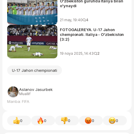
O'zbekiston guruhda Italiya bilan
o'ynaydi
21 may, 19:40
4
FOTOGALEREYA. U-17 Jahon
chempionati. Italiya - O'zbekiston
(3:2)
19 noya 2025, 14:43
2
U-17 Jahon chempionati
Aslanov Jasurbek
Muallif
Manba: FIFA
0
0
0
0
0