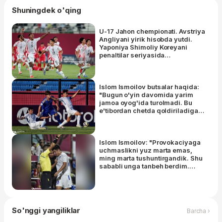
Shuningdek o'qing
U-17 Jahon chempionati. Avstriya
Angliyani yirik hisobda yutdi.
Yaponiya Shimoliy Koreyani
penaltilar seriyasida
mag'lubiyatga uchratdi.
Marokash va Shveytsariya ham
keyingi bosqichda
Islom Ismoilov butsalar haqida:
"Bugun o'yin davomida yarim
jamoa oyog'ida turolmadi. Bu
e'tibordan chetda qoldiriladigan
narsa emas"
Islom Ismoilov: "Provokaciyaga
uchmaslikni yuz marta emas,
ming marta tushuntirgandik. Shu
sababli unga tanbeh berdim.
Hozir hammasi yaxshi"
So'nggi yangiliklar
Barcha ›