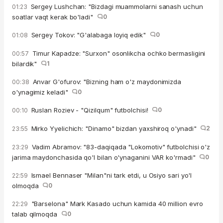
Sergey Lushchan: "Bizdagi muammolarni sanash uchun
01:23
soatlar vaqt kerak bo'ladi"
0
Sergey Tokov: "G'alabaga loyiq edik"
0
01:08
Timur Kapadze: "Surxon" osonlikcha ochko bermasligini
00:57
bilardik"
1
Anvar G'ofurov: "Bizning ham o'z maydonimizda
00:38
o'ynagimiz keladi"
0
Ruslan Roziev - "Qizilqum" futbolchisi!
0
00:10
Mirko Yyelichich: "Dinamo" bizdan yaxshiroq o'ynadi"
2
23:55
Vadim Abramov: "83-daqiqada "Lokomotiv" futbolchisi o'z
23:29
jarima maydonchasida qo'l bilan o'ynaganini VAR ko'rmadi"
0
Ismael Bennaser "Milan"ni tark etdi, u Osiyo sari yo'l
22:59
olmoqda
0
"Barselona" Mark Kasado uchun kamida 40 million evro
22:29
talab qilmoqda
0