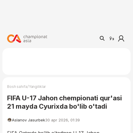
Ўз
/
Bosh sahifa
Yangiliklar
FIFA U-17 Jahon chempionati qur'asi
21 mayda Cyurixda bo'lib o'tadi
Aslanov Jasurbek
30 apr 2026, 01:39