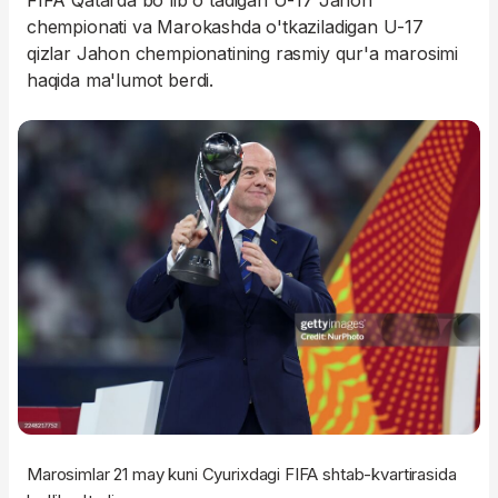
FIFA Qatarda bo'lib o'tadigan U-17 Jahon
chempionati va Marokashda o'tkaziladigan U-17
qizlar Jahon chempionatining rasmiy qur'a marosimi
haqida ma'lumot berdi.
Marosimlar 21 may kuni Cyurixdagi FIFA shtab-kvartirasida