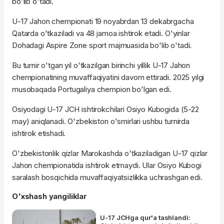
bo'lib o'tadi.
U-17 Jahon chempionati 19 noyabrdan 13 dekabrgacha
Qatarda o'tkaziladi va 48 jamoa ishtirok etadi. O'yinlar
Dohadagi Aspire Zone sport majmuasida bo'lib o'tadi.
Bu turnir o'tgan yil o'tkazilgan birinchi yillik U-17 Jahon
chempionatining muvaffaqiyatini davom ettiradi. 2025 yilgi
musobaqada Portugaliya chempion bo'lgan edi.
Osiyodagi U-17 JCH ishtirokchilari Osiyo Kubogida (5-22
may) aniqlanadi. O'zbekiston o'smirlari ushbu turnirda
ishtirok etishadi.
O'zbekistonlik qizlar Marokashda o'tkaziladigan U-17 qizlar
Jahon chempionatida ishtirok etmaydi. Ular Osiyo Kubogi
saralash bosqichida muvaffaqiyatsizlikka uchrashgan edi.
O'xshash yangiliklar
U-17 JCHga qur'a tashlandi: