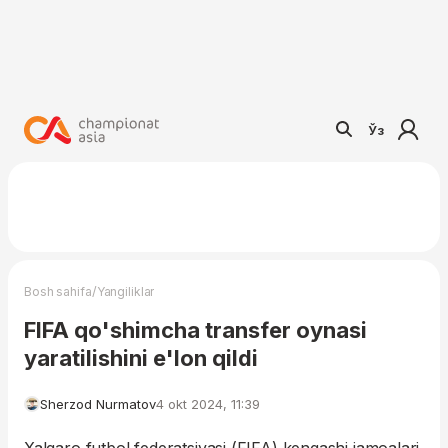
Ўз
/
Bosh sahifa
Yangiliklar
FIFA qo'shimcha transfer oynasi
yaratilishini e'lon qildi
Sherzod Nurmatov
4 okt 2024, 11:39