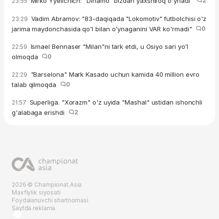
Mirko Yyelichich: "Dinamo" bizdan yaxshiroq o'ynadi"
2
23:55
Vadim Abramov: "83-daqiqada "Lokomotiv" futbolchisi o'z
23:29
jarima maydonchasida qo'l bilan o'ynaganini VAR ko'rmadi"
0
Ismael Bennaser "Milan"ni tark etdi, u Osiyo sari yo'l
22:59
olmoqda
0
"Barselona" Mark Kasado uchun kamida 40 million evro
22:29
talab qilmoqda
0
Superliga. "Xorazm" o'z uyida "Mashal" ustidan ishonchli
21:57
g'alabaga erishdi
2
2026 © Championat.Asia
Maxfiylik siyosati
Foydalanuvchi shartnomasi
Saytda reklama