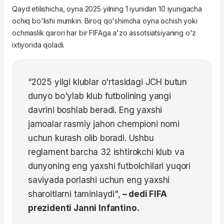
Qayd etilishicha, oyna 2025 yilning 1 iyunidan 10 iyunigacha
ochiq bo'lishi mumkin. Biroq qo'shimcha oyna ochish yoki
ochmaslik qarori har bir FIFAga a'zo assotsiatsiyaning o'z
ixtiyorida qoladi.
“2025 yilgi klublar o'rtasidagi JCH butun
dunyo bo'ylab klub futbolining yangi
davrini boshlab beradi. Eng yaxshi
jamoalar rasmiy jahon chempioni nomi
uchun kurash olib boradi. Ushbu
reglament barcha 32 ishtirokchi klub va
dunyoning eng yaxshi futbolchilari yuqori
saviyada porlashi uchun eng yaxshi
sharoitlarni taminlaydi",
– dedi FIFA
prezidenti Janni Infantino.