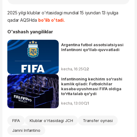
2025 yilgi klublar o'rtasidagi mundial 15 iyundan 13 iyulga
qadar AQSHda
bo'lib o'tadi.
O'xshash yangiliklar
Argentina futbol assotsiatsiyasi
Infantinoni qo'llab-quvvatladi
kecha, 16:25
2
Infantinoning kechirim so'rashi
kamlik qiladi: Futbolchilar
kasaba uyushmasi FIFA oldiga
to'rtta talab qo'ydi
kecha, 13:00
1
FIFA
Klublar o'rtasidagi JCH
Transfer oynasi
Janni Infantino