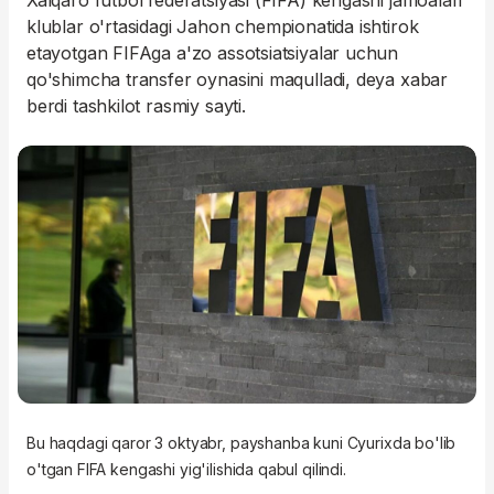
Xalqaro futbol federatsiyasi (FIFA) kengashi jamoalari
klublar o'rtasidagi Jahon chempionatida ishtirok
etayotgan FIFAga a'zo assotsiatsiyalar uchun
qo'shimcha transfer oynasini maqulladi, deya xabar
berdi tashkilot rasmiy sayti.
Bu haqdagi qaror 3 oktyabr, payshanba kuni Cyurixda bo'lib
o'tgan FIFA kengashi yig'ilishida qabul qilindi.