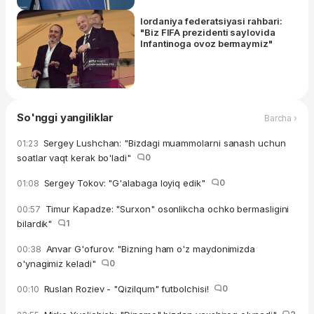
Iordaniya federatsiyasi rahbari:
"Biz FIFA prezidenti saylovida
Infantinoga ovoz bermaymiz"
So'nggi yangiliklar
Barcha ›
Sergey Lushchan: "Bizdagi muammolarni sanash uchun
01:23
soatlar vaqt kerak bo'ladi"
0
Sergey Tokov: "G'alabaga loyiq edik"
0
01:08
Timur Kapadze: "Surxon" osonlikcha ochko bermasligini
00:57
bilardik"
1
Anvar G'ofurov: "Bizning ham o'z maydonimizda
00:38
o'ynagimiz keladi"
0
Ruslan Roziev - "Qizilqum" futbolchisi!
0
00:10