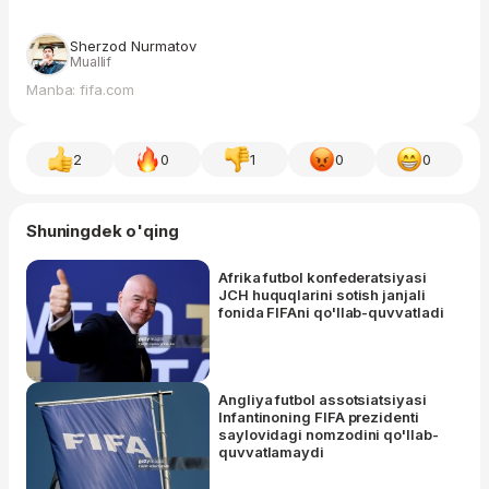
Sherzod Nurmatov
Muallif
Manba: fifa.com
2
0
1
0
0
Shuningdek o'qing
Afrika futbol konfederatsiyasi
JCH huquqlarini sotish janjali
fonida FIFAni qo'llab-quvvatladi
Angliya futbol assotsiatsiyasi
Infantinoning FIFA prezidenti
saylovidagi nomzodini qo'llab-
quvvatlamaydi