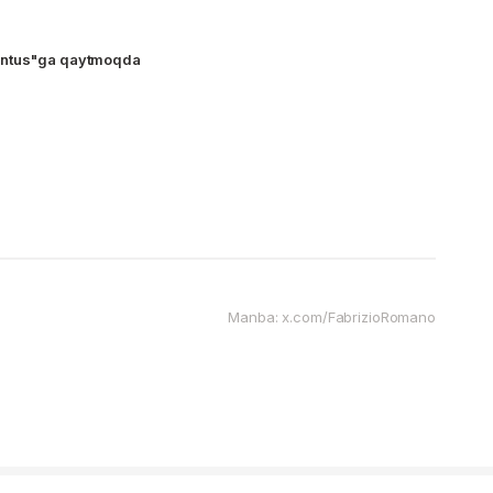
entus"ga qaytmoqda
Manba: x.com/FabrizioRomano