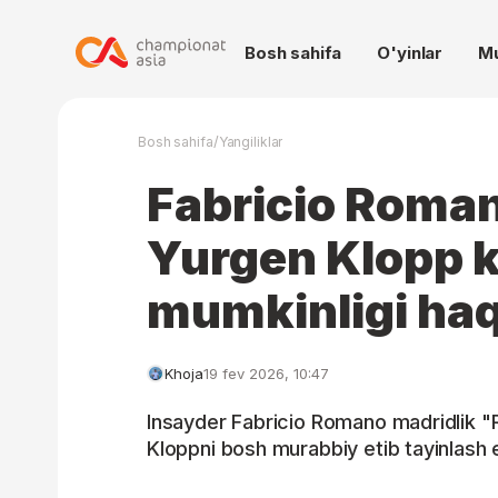
Bosh sahifa
O'yinlar
M
/
Bosh sahifa
Yangiliklar
Fabricio Roma
Yurgen Klopp k
mumkinligi haq
Khoja
19 fev 2026, 10:47
Insayder Fabricio Romano madridlik "
Kloppni bosh murabbiy etib tayinlash eht