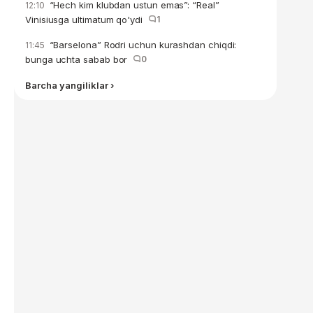
“Hech kim klubdan ustun emas”: “Real”
12:10
Vinisiusga ultimatum qo'ydi
1
“Barselona” Rodri uchun kurashdan chiqdi:
11:45
bunga uchta sabab bor
0
Barcha yangiliklar ›