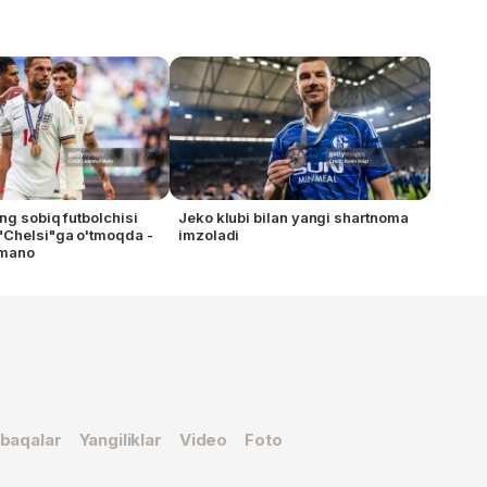
ng sobiq futbolchisi
Jeko klubi bilan yangi shartnoma
"Chelsi"ga o'tmoqda -
imzoladi
omano
baqalar
Yangiliklar
Video
Foto