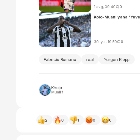
1 avg, 09:40
0
Kolo-Muani yana "Yuv
30 iyul, 19:50
0
Fabricio Romano
real
Yurgen Klopp
Khoja
Muallif
2
0
1
0
0