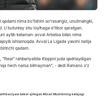
qadami nima bo'lishini so'rasangiz, unutmangki,
d. U butunlay shu loyihaga e'tibor qaratgan.
ni aytib kelaman: avval Arbeloa bilan nima
r ajoyib ishlamoqda. Avval La Ligada yaxshi natija
 birinchi qadam.
 "Real" rahbariyatida Kloppni juda qadrlaydigan
shqa hech narsa bilmayman", - dedi Romano o'z
lifikaciyasi bekor qilingan Mixail Mudrikning kelajagi