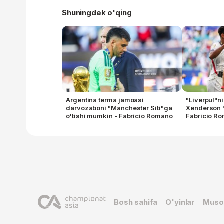
Shuningdek o'qing
Argentina terma jamoasi
"Liverpul"ni
darvozaboni "Manchester Siti"ga
Xenderson 
o'tishi mumkin - Fabricio Romano
Fabricio R
Bosh sahifa
O'yinlar
Muso