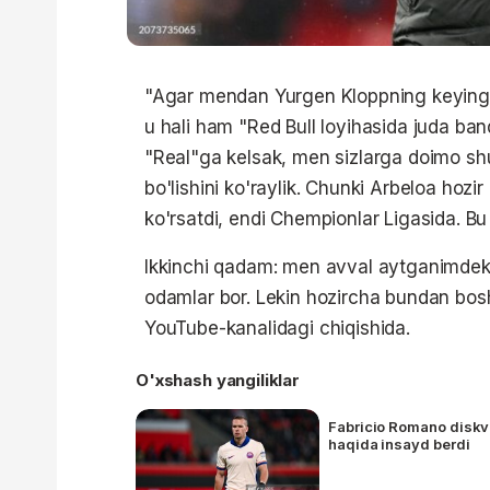
"Agar mendan Yurgen Kloppning keyingi 
u hali ham "Red Bull loyihasida juda ban
"Real"ga kelsak, men sizlarga doimo shu
bo'lishini ko'raylik. Chunki Arbeloa hozi
ko'rsatdi, endi Chempionlar Ligasida. Bu
Ikkinchi qadam: men avval aytganimdek,
odamlar bor. Lekin hozircha bundan bo
YouTube-kanalidagi chiqishida.
O'xshash yangiliklar
Fabricio Romano diskva
haqida insayd berdi