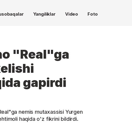
usobaqalar
Yangiliklar
Video
Foto
no "Real"ga
elishi
ida gapirdi
Real"ga nemis mutaxassisi Yurgen
imoli haqida o'z fikrini bildirdi.