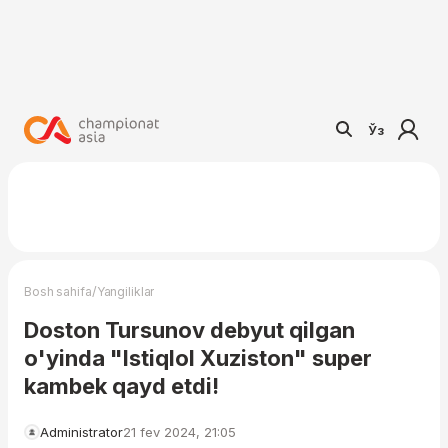
Ўз
/
Bosh sahifa
Yangiliklar
Doston Tursunov debyut qilgan
o'yinda "Istiqlol Xuziston" super
kambek qayd etdi!
Administrator
21 fev 2024, 21:05