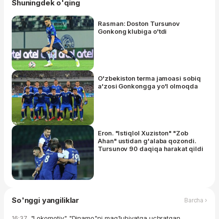
Shuningdek o'qing
Rasman: Doston Tursunov
Gonkong klubiga o'tdi
O'zbekiston terma jamoasi sobiq
a'zosi Gonkongga yo'l olmoqda
Eron. "Istiqlol Xuziston" "Zob
Ahan" ustidan g'alaba qozondi.
Tursunov 90 daqiqa harakat qildi
So'nggi yangiliklar
Barcha ›
"Lokomotiv" "Dinamo"ni mag'lubiyatga uchratgan
16:37