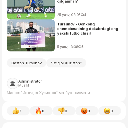
qilganman"
25 yanv, 08:05
4
Tursunov - Gonkong
chempionatining dekabrdagi eng
yaxshi futbolchisi!
5 yanv, 13:38
5
Doston Tursunov
"Istiqlol Xuziston"
Administrator
Muallif
Manba: "Истиқлол Хузистон" матбуот хизмати
7
0
0
0
0