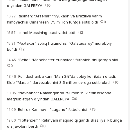
o'yindan GALEREYA
0
Rasman: “Arsenal" "Nyukasl" va Braziliya yarim
16:22
himoyachisi Gimaraesni 75 million funtga sotib oldi
0
Lionel Messining otasi vafot etdi
2
15:57
“Paxtakor” sobiq hujumchisi “Galatasaroy” murabbiyi
15:31
bo'ldi
2
"Selta" “Manchester Yunayted” futbolchisini ijaraga oldi
14:45
0
Ruli dushanba kuni "Man Siti"da tibbiy ko'rikdan o'tadi.
13:48
Klub "Marsel” darvozabonini 3,5 million evroga sotib oladi
0
"Navbahor" Namanganda "Surxon"ni kichik hisobda
13:05
mag'lub etgan o'yindan GALEREYA
0
Behruz Karimov - "Lugano" futbolchisi!
9
12:09
"Tottenxem" Rafinyani maqsad qilgandi. Braziliyalik bunga
12:06
o'z javobini berdi
0