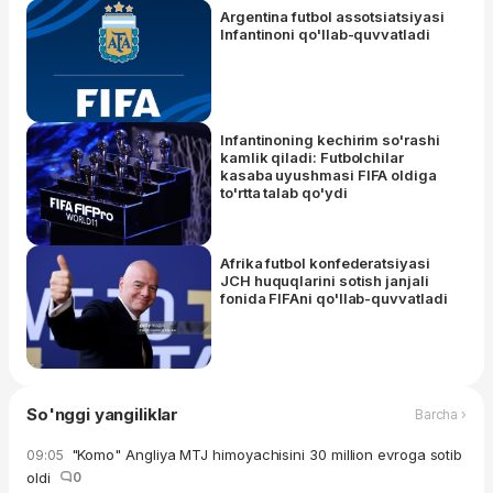
Argentina futbol assotsiatsiyasi
Infantinoni qo'llab-quvvatladi
Infantinoning kechirim so'rashi
kamlik qiladi: Futbolchilar
kasaba uyushmasi FIFA oldiga
to'rtta talab qo'ydi
Afrika futbol konfederatsiyasi
JCH huquqlarini sotish janjali
fonida FIFAni qo'llab-quvvatladi
So'nggi yangiliklar
Barcha ›
"Komo" Angliya MTJ himoyachisini 30 million evroga sotib
09:05
oldi
0