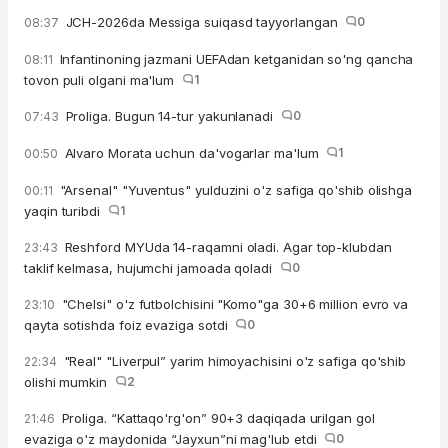
JCH-2026da Messiga suiqasd tayyorlangan
0
08:37
Infantinoning jazmani UEFAdan ketganidan so'ng qancha
08:11
tovon puli olgani ma'lum
1
Proliga. Bugun 14-tur yakunlanadi
0
07:43
Alvaro Morata uchun da'vogarlar ma'lum
1
00:50
"Arsenal" "Yuventus" yulduzini o'z safiga qo'shib olishga
00:11
yaqin turibdi
1
Reshford MYUda 14-raqamni oladi. Agar top-klubdan
23:43
taklif kelmasa, hujumchi jamoada qoladi
0
"Chelsi" o'z futbolchisini "Komo"ga 30+6 million evro va
23:10
qayta sotishda foiz evaziga sotdi
0
"Real" "Liverpul” yarim himoyachisini o'z safiga qo'shib
22:34
olishi mumkin
2
Proliga. “Kattaqo'rg'on” 90+3 daqiqada urilgan gol
21:46
evaziga o'z maydonida “Jayxun”ni mag'lub etdi
0