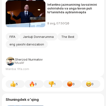
Infantino jazmanining lavozimini
oshirishda va unga tovon puli
to'lanishda ayblanmoqda
8 avg, 07:50
0
FIFA
Janluiji Donnarumma
The Best
eng yaxshi darvozabon
Sherzod Nurmatov
Muallif
Manba: fifa.com
5
0
1
0
0
Shuningdek o'qing