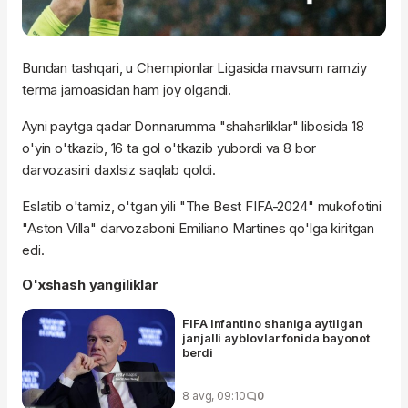
Bundan tashqari, u Chempionlar Ligasida mavsum ramziy
terma jamoasidan ham joy olgandi.
Ayni paytga qadar Donnarumma "shaharliklar" libosida 18
o'yin o'tkazib, 16 ta gol o'tkazib yubordi va 8 bor
darvozasini daxlsiz saqlab qoldi.
Eslatib o'tamiz, o'tgan yili "The Best FIFA-2024" mukofotini
"Aston Villa" darvozaboni Emiliano Martines qo'lga kiritgan
edi.
O'xshash yangiliklar
FIFA Infantino shaniga aytilgan
janjalli ayblovlar fonida bayonot
berdi
8 avg, 09:10
0