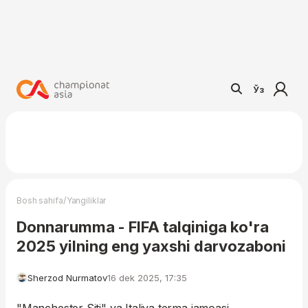
Ўз
/
Bosh sahifa
Yangiliklar
Donnarumma - FIFA talqiniga ko'ra
2025 yilning eng yaxshi darvozaboni
Sherzod Nurmatov
16 dek 2025, 17:35