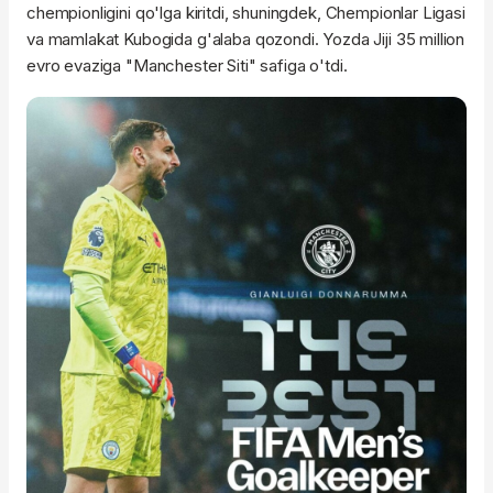
chempionligini qo'lga kiritdi, shuningdek, Chempionlar Ligasi
va mamlakat Kubogida g'alaba qozondi. Yozda Jiji 35 million
evro evaziga "Manchester Siti" safiga o'tdi.