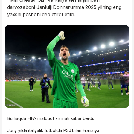
"Manchester Siti" va Italiya terma jamoasi
darvozaboni Janluiji Donnarumma 2025 yilning eng
yaxshi posboni deb etirof etildi.
Bu haqda FIFA matbuot xizmati xabar berdi.
Joriy yilda italiyalik futbolchi PSJ bilan Fransiya