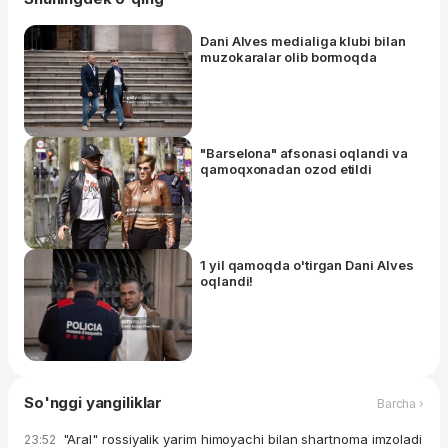
Dani Alves medialiga klubi bilan
muzokaralar olib bormoqda
"Barselona" afsonasi oqlandi va
qamoqxonadan ozod etildi
1 yil qamoqda o'tirgan Dani Alves
oqlandi!
So'nggi yangiliklar
Barcha ›
"Aral" rossiyalik yarim himoyachi bilan shartnoma imzoladi
23:52