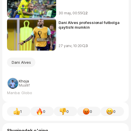
30 may, 00:55
2
Dani Alves professional futbolga
qaytishi mumkin
27 yanv, 10:20
3
Dani Alves
Khoja
Muallif
Manba: Globo
1
0
0
0
0
Shuningdek o'qing