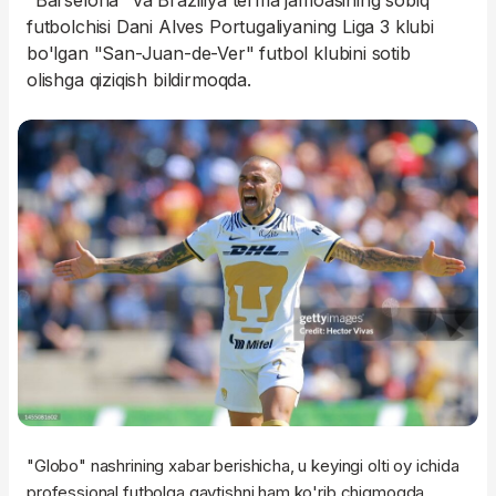
"Barselona" va Braziliya terma jamoasining sobiq
futbolchisi Dani Alves Portugaliyaning Liga 3 klubi
bo'lgan "San-Juan-de-Ver" futbol klubini sotib
olishga qiziqish bildirmoqda.
"Globo" nashrining xabar berishicha, u keyingi olti oy ichida
professional futbolga qaytishni ham ko'rib chiqmoqda.