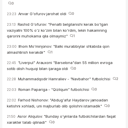
0
Anvar G'ofurov jarohat oldi
0
23:23
Rashid G'ofurov: "Penalti belgilanishi kerak bo'lgan
23:13
vaziyatni 100% o'z ko'zim bilan ko'rdim, lekin hakamning
qarorini muhokama qila olmaymiz"
1
Ilhom Mo'minjonov: "Balki murabbiylar shtabida qon
23:00
almashtirish kerakdir"
1
"Liverpul" Arauxoni "Barselona"dan 55 million evroga
22:45
sotib olish huquqi bilan ijaraga oldi
0
Muhammadqodir Hamraliev - "Navbahor" futbolchisi
2
22:28
Roman Papariga - “Qizilqum” futbolchisi
0
22:03
Farhod Nishonov: "Abdug'afur Haydarov jamoadan
22:02
ketishni xohladi, uni majburlab olib qolishni istamadik"
0
Asror Aliqulov: "Bunday o'yinlarda futbolchilardan faqat
21:50
xarakter talab qilinadi"
0