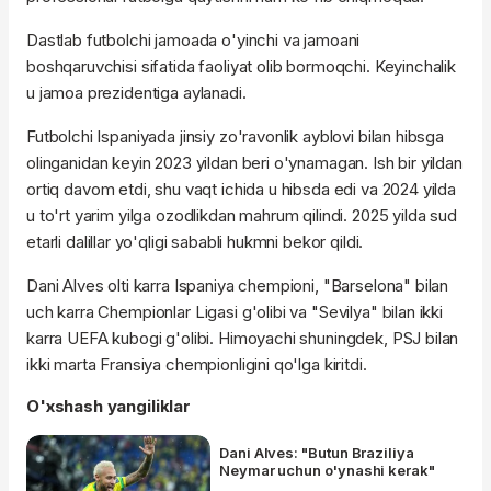
Dastlab futbolchi jamoada o'yinchi va jamoani
boshqaruvchisi sifatida faoliyat olib bormoqchi. Keyinchalik
u jamoa prezidentiga aylanadi.
Futbolchi Ispaniyada jinsiy zo'ravonlik ayblovi bilan hibsga
olinganidan keyin 2023 yildan beri o'ynamagan. Ish bir yildan
ortiq davom etdi, shu vaqt ichida u hibsda edi va 2024 yilda
u to'rt yarim yilga ozodlikdan mahrum qilindi. 2025 yilda sud
etarli dalillar yo'qligi sababli hukmni bekor qildi.
Dani Alves olti karra Ispaniya chempioni, "Barselona" bilan
uch karra Chempionlar Ligasi g'olibi va "Sevilya" bilan ikki
karra UEFA kubogi g'olibi. Himoyachi shuningdek, PSJ bilan
ikki marta Fransiya chempionligini qo'lga kiritdi.
O'xshash yangiliklar
Dani Alves: "Butun Braziliya
Neymar uchun o'ynashi kerak"