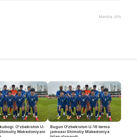
Manba: UFA
 kubogi. O'zbekiston U-
Bugun O'zbekiston U-16 terma
Shimoliy Makedoniyani
jamoasi Shimoliy Makedoniya
i
bilan o'ynaydi