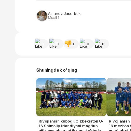
Aslanov Jasurbek
Muallif
1
0
0
0
0
Shuningdek o'qing
Rivojlanish kubogi. O'zbekiston U-
Rivojlanish
16 Shimoliy Irlandiyani mag'lub
16 mezbon 
etib, musobaqani ikkinchi o'rinda
mag'lub etd