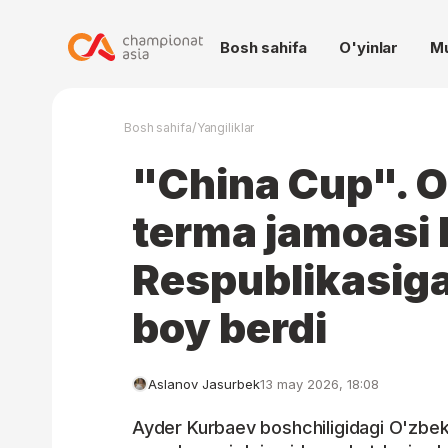
Bosh sahifa
O'yinlar
M
/
Bosh sahifa
Yangiliklar
"China Cup". O
terma jamoasi
Respublikasiga
boy berdi
Aslanov Jasurbek
13 may 2026, 18:08
Ayder Kurbaev boshchiligidagi O'zbek