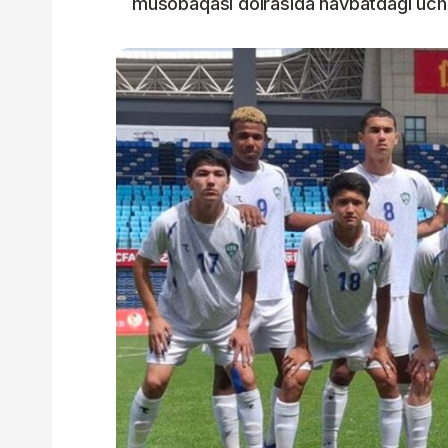
musobaqasi doirasida navbatdagi uchr