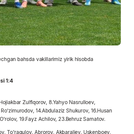
echgan bahsda vakillarimiz yirik hisobda
si 1:4
ojiakbar Zulfiqorov, 8.Yahyo Nasrulloev,
Ro'zimurodov, 14.Abdulaziz Shukurov, 16.Husan
O'rolov, 19.Fayz Achilov, 23.Behruz Samatov.
ov, To'raqulov, Abrorov, Akbaraliev, Uskenboev,