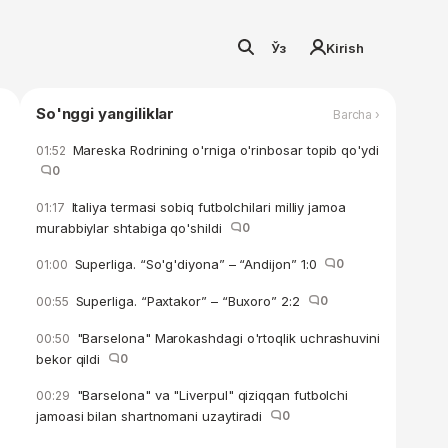
Ўз
Kirish
So'nggi yangiliklar
Barcha ›
Mareska Rodrining o'rniga o'rinbosar topib qo'ydi
01:52
0
Italiya termasi sobiq futbolchilari milliy jamoa
01:17
murabbiylar shtabiga qo'shildi
0
Superliga. “So'g'diyona” – “Andijon” 1:0
0
01:00
Superliga. “Paxtakor” – “Buxoro” 2:2
0
00:55
"Barselona" Marokashdagi o'rtoqlik uchrashuvini
00:50
bekor qildi
0
"Barselona" va "Liverpul" qiziqqan futbolchi
00:29
jamoasi bilan shartnomani uzaytiradi
0