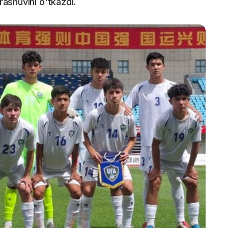
ashuvini o'tkazdi.