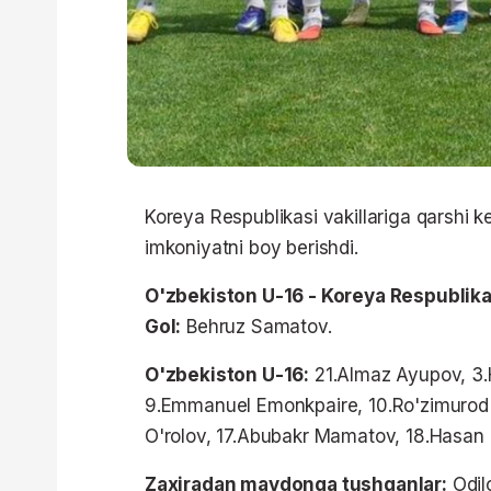
Koreya Respublikasi vakillariga qarshi k
imkoniyatni boy berishdi.
O'zbekiston U-16 - Koreya Respublika
Gol:
Behruz Samatov.
O'zbekiston U-16:
21.Almaz Ayupov, 3.H
9.Emmanuel Emonkpaire, 10.Ro'zimurod 
O'rolov, 17.Abubakr Mamatov, 18.Hasan 
Zaxiradan maydonga tushganlar:
Odil