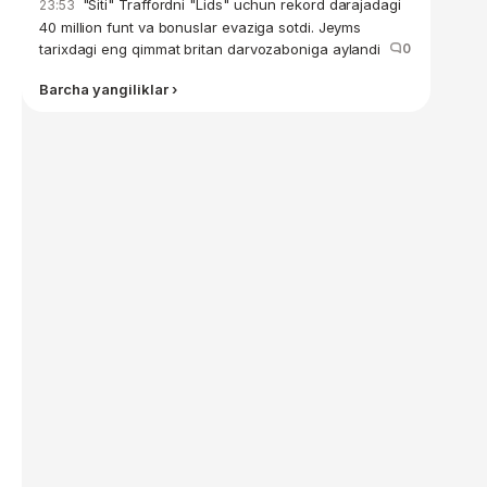
"Siti" Traffordni "Lids" uchun rekord darajadagi
23:53
40 million funt va bonuslar evaziga sotdi. Jeyms
tarixdagi eng qimmat britan darvozaboniga aylandi
0
Barcha yangiliklar ›