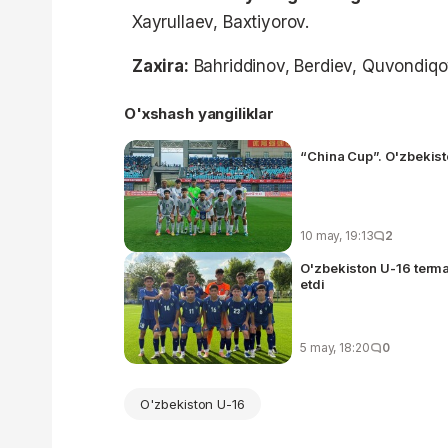
Xayrullaev, Baxtiyorov.
Zaxira:
Bahriddinov, Berdiev, Quvondiqo
O'xshash yangiliklar
“China Cup”. O'zbekist
10 may, 19:13
2
O'zbekiston U-16 terma
etdi
5 may, 18:20
0
O'zbekiston U-16