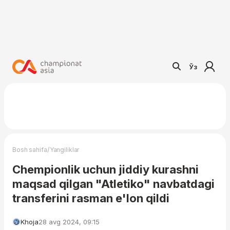
Ўз
/
Bosh sahifa
Yangiliklar
Chempionlik uchun jiddiy kurashni
maqsad qilgan "Atletiko" navbatdagi
transferini rasman e'lon qildi
Khoja
28 avg 2024, 09:15