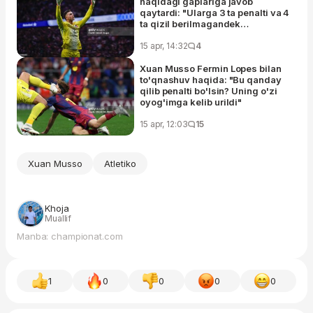
haqidagi gaplariga javob
qaytardi: "Ularga 3 ta penalti va 4
ta qizil berilmagandek
gapirishyapti"
15 apr, 14:32
4
Xuan Musso Fermin Lopes bilan
to'qnashuv haqida: "Bu qanday
qilib penalti bo'lsin? Uning o'zi
oyog'imga kelib urildi"
15 apr, 12:03
15
Xuan Musso
Atletiko
Khoja
Muallif
Manba: championat.com
1
0
0
0
0