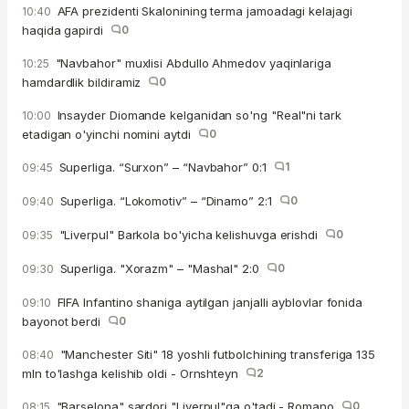
AFA prezidenti Skalonining terma jamoadagi kelajagi
10:40
haqida gapirdi
0
"Navbahor" muxlisi Abdullo Ahmedov yaqinlariga
10:25
hamdardlik bildiramiz
0
Insayder Diomande kelganidan so'ng "Real"ni tark
10:00
etadigan o'yinchi nomini aytdi
0
Superliga. “Surxon” – “Navbahor” 0:1
1
09:45
Superliga. “Lokomotiv” – “Dinamo” 2:1
0
09:40
"Liverpul" Barkola bo'yicha kelishuvga erishdi
0
09:35
Superliga. "Xorazm" – "Mashal" 2:0
0
09:30
FIFA Infantino shaniga aytilgan janjalli ayblovlar fonida
09:10
bayonot berdi
0
"Manchester Siti" 18 yoshli futbolchining transferiga 135
08:40
mln to'lashga kelishib oldi - Ornshteyn
2
"Barselona" sardori "Liverpul"ga o'tadi - Romano
0
08:15