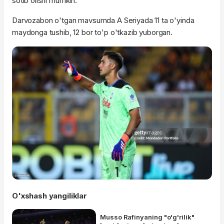
sotib olishi mumkin.
Darvozabon o'tgan mavsumda A Seriyada 11 ta o'yinda
maydonga tushib, 12 bor to'p o'tkazib yuborgan.
O'xshash yangiliklar
Musso Rafinyaning "o'g'rilik"