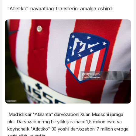
"Atletiko" navbatdagi transferini amalga oshirdi.
Madridliklar "Atalanta" darvozaboni Xuan Mussoni ijaraga
oldi. Darvozabonning bir yillik ijara narxi 1,5 million evro va
keyinchalik "Atletiko" 30 yoshli darvozaboni 7 million evroga