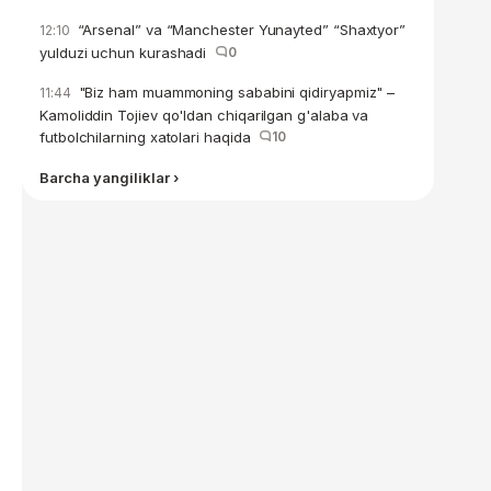
“Arsenal” va “Manchester Yunayted” “Shaxtyor”
12:10
yulduzi uchun kurashadi
0
"Biz ham muammoning sababini qidiryapmiz" –
11:44
Kamoliddin Tojiev qo'ldan chiqarilgan g'alaba va
futbolchilarning xatolari haqida
10
Barcha yangiliklar ›