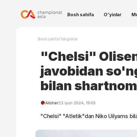
Bosh sahifa
O'yinlar
M
/
Bosh sahifa
Yangiliklar
"Chelsi" Olise
javobidan so'n
bilan shartno
Alisher
23 iyun 2024, 19:05
"Chelsi" "Atletik"dan Niko Uilyams b