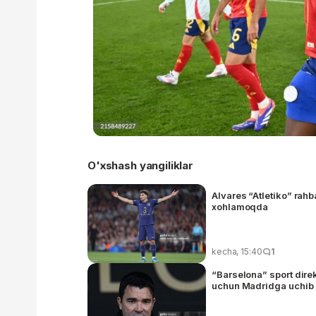
O'xshash yangiliklar
Alvares “Atletiko” rahb
xohlamoqda
kecha, 15:40
1
“Barselona” sport dire
uchun Madridga uchib 