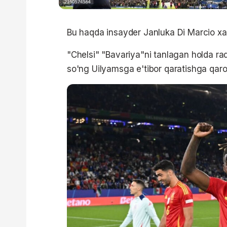
Bu haqda insayder Janluka Di Marcio x
"Chelsi" "Bavariya"ni tanlagan holda ra
so'ng Uilyamsga e'tibor qaratishga qaror