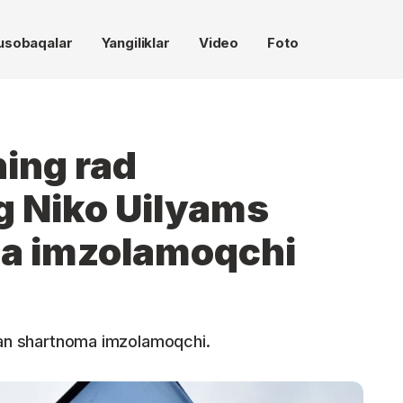
usobaqalar
Yangiliklar
Video
Foto
ning rad
g Niko Uilyams
ma imzolamoqchi
ilan shartnoma imzolamoqchi.