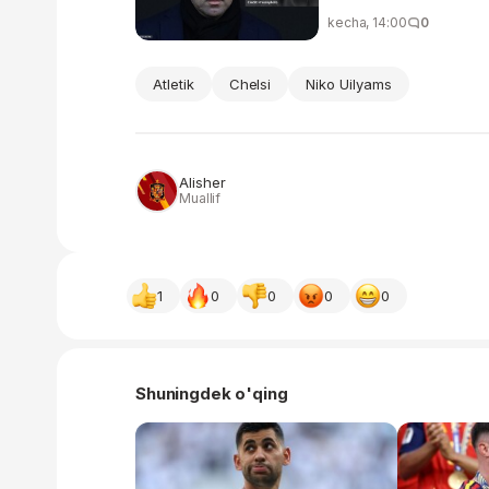
kecha, 14:00
0
Atletik
Chelsi
Niko Uilyams
Alisher
Muallif
1
0
0
0
0
Shuningdek o'qing