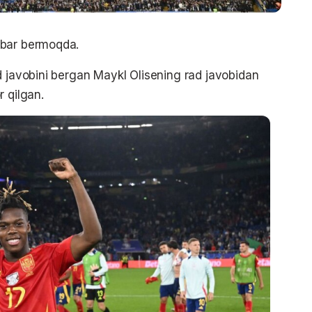
abar bermoqda.
d javobini bergan Maykl Olisening rad javobidan
 qilgan.