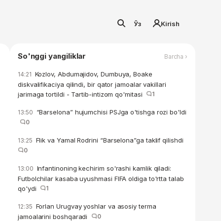
Ўз
Kirish
So'nggi yangiliklar
Barcha ›
Kozlov, Abdumajidov, Dumbuya, Boake
14:21
diskvalifikaciya qilindi, bir qator jamoalar vakillari
jarimaga tortildi - Tartib-intizom qo'mitasi
1
“Barselona” hujumchisi PSJga o'tishga rozi bo'ldi
13:50
0
Flik va Yamal Rodrini “Barselona”ga taklif qilishdi
13:25
0
Infantinoning kechirim so'rashi kamlik qiladi:
13:00
Futbolchilar kasaba uyushmasi FIFA oldiga to'rtta talab
qo'ydi
1
Forlan Urugvay yoshlar va asosiy terma
12:35
jamoalarini boshqaradi
0