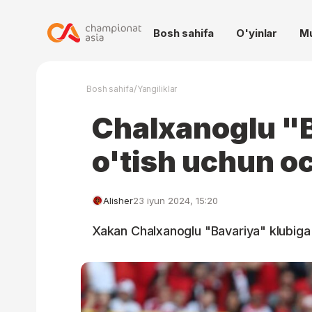
Bosh sahifa
O'yinlar
M
/
Bosh sahifa
Yangiliklar
Chalxanoglu "
o'tish uchun o
Alisher
23 iyun 2024, 15:20
Xakan Chalxanoglu "Bavariya" klubiga 