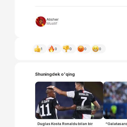
Alisher
Muallif
1
0
0
0
0
Shuningdek o'qing
Duglas Kosta Ronaldu bilan bir
“Galatasaro