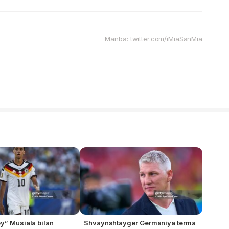
Manba: twitter.com/iMiaSanMia
y” Musiala bilan
Shvaynshtayger Germaniya terma