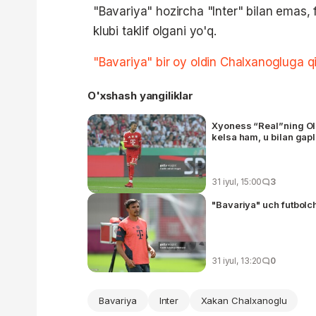
"Bavariya" hozircha "Inter" bilan emas, 
klubi taklif olgani yo'q.
"Bavariya" bir oy oldin Chalxanogluga qiz
O'xshash yangiliklar
Xyoness “Real”ning Oli
kelsa ham, u bilan gap
31 iyul, 15:00
3
"Bavariya" uch futbolc
31 iyul, 13:20
0
Bavariya
Inter
Xakan Chalxanoglu