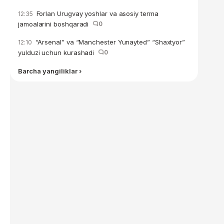
Forlan Urugvay yoshlar va asosiy terma
12:35
jamoalarini boshqaradi
0
“Arsenal” va “Manchester Yunayted” “Shaxtyor”
12:10
yulduzi uchun kurashadi
0
Barcha yangiliklar ›