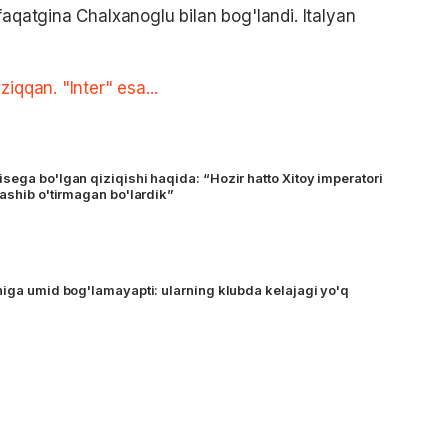
faqatgina Chalxanoglu bilan bog'landi. Italyan
iqqan. "Inter" esa...
sega bo'lgan qiziqishi haqida: “Hozir hatto Xitoy imperatori
lashib o'tirmagan bo'lardik”
higa umid bog'lamayapti: ularning klubda kelajagi yo'q