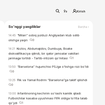
Ўз
Kirish
So'nggi yangiliklar
Barcha ›
"Milan" sobiq yulduzi Angliyadan klub sotib
14:45
olishga yaqin
0
Kozlov, Abdumajidov, Dumbuya, Boake
14:21
diskvalifikaciya qilindi, bir qator jamoalar vakillari
jarimaga tortildi - Tartib-intizom qo'mitasi
1
“Barselona” hujumchisi PSJga o'tishga rozi bo'ldi
13:50
0
Flik va Yamal Rodrini “Barselona”ga taklif qilishdi
13:25
0
Infantinoning kechirim so'rashi kamlik qiladi:
13:00
Futbolchilar kasaba uyushmasi FIFA oldiga to'rtta talab
qo'ydi
1