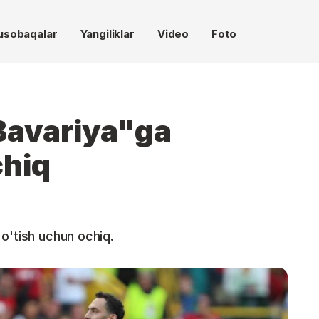
usobaqalar
Yangiliklar
Video
Foto
Bavariya"ga
chiq
o'tish uchun ochiq.