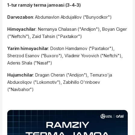
1-tur ramziy terma jamoasi (3-4-3)
Darvozabon
: Abdumavlon Abdujalilov ("Bunyodkor")
Nemanya Chalasan ("Andijon"), Boyan Ciger
Himoyachilar
:
("Neftchi"), Zaid Tahsin ("Paxtakor")
Yarim himoyachilar
: Doston Hamdamov ("Paxtakor"),
Sherzod Esanov ("Buxoro"), Vladimir Yovovich ("Neftchi"),
Adenis Shala ("Nasaf")
Hujumchilar
: Dragan Cheran ("Andijon"), Temurxo'ja
Abduxoliqov ("Lokomotiv"), Zabihillo O'rinboev
("Navbahor")