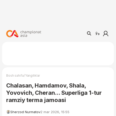
Ўз
/
Bosh sahifa
Yangiliklar
Chalasan, Hamdamov, Shala,
Yovovich, Cheran... Superliga 1-tur
ramziy terma jamoasi
Sherzod Nurmatov
2 mar 2026, 15:55