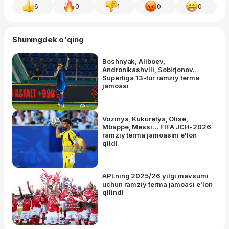
6
0
1
0
0
Shuningdek o'qing
Boshnyak, Aliboev,
Andronikashvili, Sobirjonov…
Superliga 13-tur ramziy terma
jamoasi
Vozinya, Kukurelya, Olise,
Mbappe, Messi… FIFA JCH-2026
ramziy terma jamoasini e'lon
qildi
APLning 2025/26 yilgi mavsumi
uchun ramziy terma jamoasi e'lon
qilindi