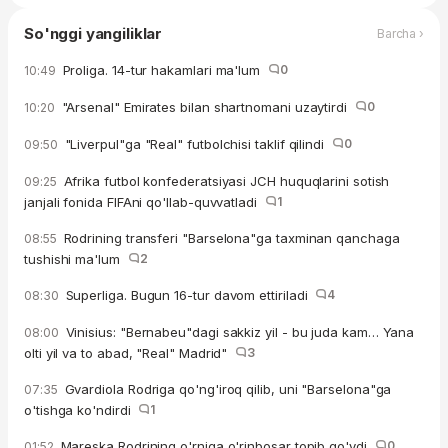
So'nggi yangiliklar
Barcha ›
Proliga. 14-tur hakamlari ma'lum
0
10:49
"Arsenal" Emirates bilan shartnomani uzaytirdi
0
10:20
"Liverpul"ga "Real" futbolchisi taklif qilindi
0
09:50
Afrika futbol konfederatsiyasi JCH huquqlarini sotish
09:25
janjali fonida FIFAni qo'llab-quvvatladi
1
Rodrining transferi "Barselona"ga taxminan qanchaga
08:55
tushishi ma'lum
2
Superliga. Bugun 16-tur davom ettiriladi
4
08:30
Vinisius: "Bernabeu"dagi sakkiz yil - bu juda kam… Yana
08:00
olti yil va to abad, "Real" Madrid"
3
Gvardiola Rodriga qo'ng'iroq qilib, uni "Barselona"ga
07:35
o'tishga ko'ndirdi
1
Mareska Rodrining o'rniga o'rinbosar topib qo'ydi
0
01:52