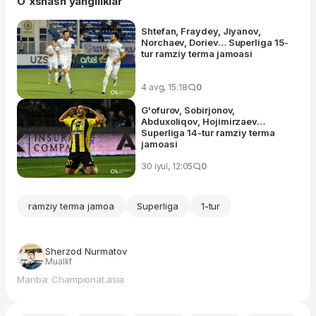
O'xshash yangiliklar
Shtefan, Fraydey, Jiyanov,
Norchaev, Doriev… Superliga 15-
tur ramziy terma jamoasi
4 avg, 15:18
0
G'ofurov, Sobirjonov,
Abduxoliqov, Hojimirzaev…
Superliga 14-tur ramziy terma
jamoasi
30 iyul, 12:05
0
ramziy terma jamoa
Superliga
1-tur
Sherzod Nurmatov
Muallif
Manba: Championat.asia