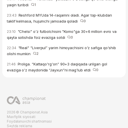
yaqin turibdi
1
Reshford MYUda 14-raqamni oladi. Agar top-klubdan
23:43
taklif kelmasa, hujumchi jamoada qoladi
0
"Chelsi" o'z futbolchisini "Komo"ga 30+6 million evro va
23:10
qayta sotishda foiz evaziga sotdi
0
"Real" "Liverpul” yarim himoyachisini o'z safiga qo'shib
22:34
olishi mumkin
2
Proliga. “Kattaqo'rg'on” 90+3 daqiqada urilgan gol
21:46
evaziga o'z maydonida “Jayxun”ni mag'lub etdi
0
2026 © Championat.Asia
Maxfiylik siyosati
Foydalanuvchi shartnomasi
Saytda reklama