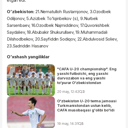
etgan edi.
O'zbekiston:
21.Nematulloh Rustamjonov, 3.Ozodbek
Odiljonov, 5.Azizbek To'lqinbekov (s), 9.Nurbek
Sarsenbaev, 16.Ozodbek Najmiddinov, 17.Quvonishbek
Saydaliev, 18.Abubakir Shukurullaev, 19.Muhammadali
Dilshodbekov, 20.Sayfiddin Sodiqov, 22.Abdulvosid Soliev,
23.Sadriddin Hasanov
O'xshash yangiliklar
"CAFA U-20 championship". Eng
yaxshi futbolchi, eng yaxshi
darvozabon va eng yaxshi
to'purar O'zbekistondan
20 may, 12:42
3
O'zbekiston U-20 terma jamoasi
Turkmanistondan ustun kelib,
CAFA musobaqasi g'olibi bo'ldi
19 may, 14:31
5