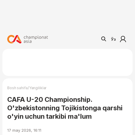
Ўз
/
Bosh sahifa
Yangiliklar
CAFA U-20 Championship.
O'zbekistonning Tojikistonga qarshi
o'yin uchun tarkibi ma'lum
17 may 2026, 16:11