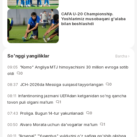
CAFA U-20 Championship.
Yoshlarimiz musobaqani g'alaba
bilan boshlashdi
So'nggi yangiliklar
Barcha ›
"Komo" Angliya MTJ himoyachisini 30 million evroga sotib
09:05
oldi
0
JCH-2026da Messiga suiqasd tayyorlangan
0
08:37
Infantinoning jazmani UEFAdan ketganidan so'ng qancha
08:11
tovon puli olgani ma'lum
1
Proliga. Bugun 14-tur yakunlanadi
0
07:43
Alvaro Morata uchun da'vogarlar ma'lum
1
00:50
"Arsenal" "Yuventus" yulduzini o'z safiga qo'shib olishga
00:11