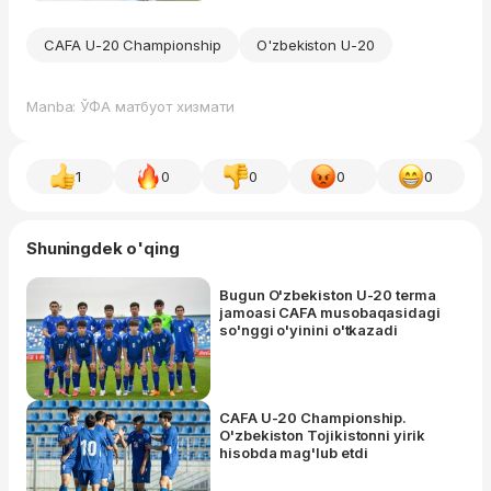
CAFA U-20 Championship
O'zbekiston U-20
Manba: ЎФА матбуот хизмати
1
0
0
0
0
Shuningdek o'qing
Bugun O'zbekiston U-20 terma
jamoasi CAFA musobaqasidagi
so'nggi o'yinini o'tkazadi
CAFA U-20 Championship.
O'zbekiston Tojikistonni yirik
hisobda mag'lub etdi