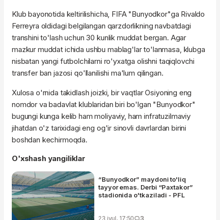
Klub bayonotida keltirilishicha, FIFA "Bunyodkor"ga Rivaldo
Ferreyra oldidagi belgilangan qarzdorlikning navbatdagi
transhini to'lash uchun 30 kunlik muddat bergan. Agar
mazkur muddat ichida ushbu mablag'lar to'lanmasa, klubga
nisbatan yangi futbolchilarni ro'yxatga olishni taqiqlovchi
transfer ban jazosi qo'llanilishi ma'lum qilingan.
Xulosa o'rnida takidlash joizki, bir vaqtlar Osiyoning eng
nomdor va badavlat klublaridan biri bo'lgan "Bunyodkor"
bugungi kunga kelib ham moliyaviy, ham infratuzilmaviy
jihatdan o'z tarixidagi eng og'ir sinovli davrlardan birini
boshdan kechirmoqda.
O'xshash yangiliklar
“Bunyodkor” maydoni to'liq
tayyor emas. Derbi “Paxtakor”
stadionida o'tkaziladi - PFL
23 iyul, 17:50
3