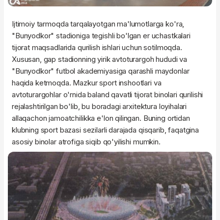
Ijtimoiy tarmoqda tarqalayotgan ma'lumotlarga ko'ra,
"Bunyodkor" stadioniga tegishli bo'lgan er uchastkalari
tijorat maqsadlarida qurilish ishlari uchun sotilmoqda.
Xususan, gap stadionning yirik avtoturargoh hududi va
"Bunyodkor" futbol akademiyasiga qarashli maydonlar
haqida ketmoqda. Mazkur sport inshootlari va
avtoturargohlar o'rnida baland qavatli tijorat binolari qurilishi
rejalashtirilgan bo'lib, bu boradagi arxitektura loyihalari
allaqachon jamoatchilikka e'lon qilingan. Buning ortidan
klubning sport bazasi sezilarli darajada qisqarib, faqatgina
asosiy binolar atrofiga siqib qo'yilishi mumkin.