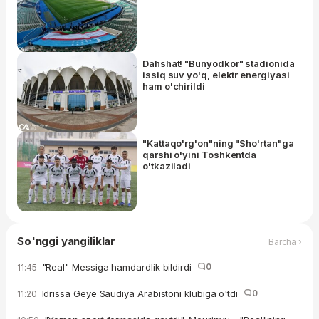
Dahshat! "Bunyodkor" stadionida
issiq suv yo'q, elektr energiyasi
ham o'chirildi
"Kattaqo'rg'on"ning "Sho'rtan"ga
qarshi o'yini Toshkentda
o'tkaziladi
So'nggi yangiliklar
Barcha ›
"Real" Messiga hamdardlik bildirdi
0
11:45
Idrissa Geye Saudiya Arabistoni klubiga o'tdi
0
11:20