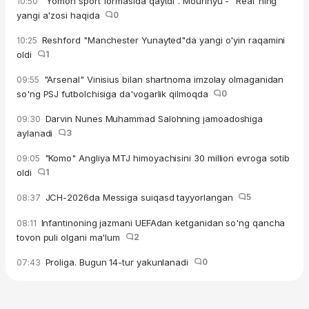
"Yomon sport formasida qaytdi". Mourinyu - "Real"ning
10:50
yangi a'zosi haqida
0
Reshford "Manchester Yunayted"da yangi o'yin raqamini
10:25
oldi
1
"Arsenal" Vinisius bilan shartnoma imzolay olmaganidan
09:55
so'ng PSJ futbolchisiga da'vogarlik qilmoqda
0
Darvin Nunes Muhammad Salohning jamoadoshiga
09:30
aylanadi
3
"Komo" Angliya MTJ himoyachisini 30 million evroga sotib
09:05
oldi
1
JCH-2026da Messiga suiqasd tayyorlangan
5
08:37
Infantinoning jazmani UEFAdan ketganidan so'ng qancha
08:11
tovon puli olgani ma'lum
2
Proliga. Bugun 14-tur yakunlanadi
0
07:43