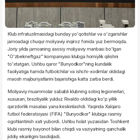
Klub infratuzilmasidagi bunday yo'qotishlar va o'zgarishlar
jamoadagi chuqur moliyaviy inqiroz fonida yuz bermoqda.
Joriy yilda jamoaning asosiy moliyaviy manbasi bo'lgan
"O'zbekneftgaz" kompaniyasi klubga homiylik qilishni
to'xtatgan. Ushbu qaror "Bunyodkor"ning kundalik
faoliyatiga hamda futbolchilar va ishchi-xodimlar oldidagi
maosh majburiyatlarini bajarishiga katta zarba berdi.
Moliyaviy muammolar sababli klubning sobiq legionerlari,
xususan, braziliyalik yulduz Rivaldo oldidagi ko'p yillik
qarzdorlik masalasi yana keskinlashdi. Yaqinda Xalqaro
futbol federatsiyasi (FIFA) "Bunyodkor" klubiga rasmiy
ogohlantirish xati yubordi. Ushbu holat yuzasidan Toshkent
klubi rasmiy bayonot bilan chiqdi va vaziyatning qanchalik
jiddiy ekanligini tasdiqladi.