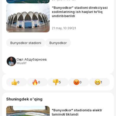
“Bunyodkor” stadioni direkciyasi
xodimlarining ish haqlari to'liq
undirib berildi
21 may, 10:39
1
Bunyodkor stadioni
Bunyodkor
Оқил Абдубарноев
Muallif
0
0
5
0
1
Shuningdek o'qing
"Bunyodkor" stadionida elektr
taminoti tiklandi