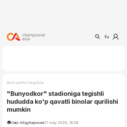
Ўз
/
Bosh sahifa
Yangiliklar
"Bunyodkor" stadioniga tegishli
hududda ko'p qavatli binolar qurilishi
mumkin
Оқил Абдубарноев
17 may 2026, 18:28