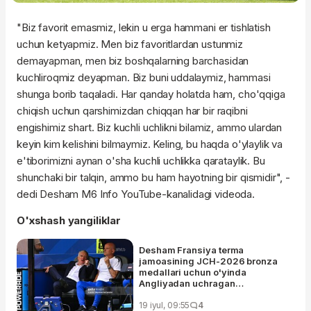
"Biz favorit emasmiz, lekin u erga hammani er tishlatish
uchun ketyapmiz. Men biz favoritlardan ustunmiz
demayapman, men biz boshqalarning barchasidan
kuchliroqmiz deyapman. Biz buni uddalaymiz, hammasi
shunga borib taqaladi. Har qanday holatda ham, cho'qqiga
chiqish uchun qarshimizdan chiqqan har bir raqibni
engishimiz shart. Biz kuchli uchlikni bilamiz, ammo ulardan
keyin kim kelishini bilmaymiz. Keling, bu haqda o'ylaylik va
e'tiborimizni aynan o'sha kuchli uchlikka qarataylik. Bu
shunchaki bir talqin, ammo bu ham hayotning bir qismidir", -
dedi Desham M6 Info YouTube-kanalidagi videoda.
O'xshash yangiliklar
Desham Fransiya terma
jamoasining JCH-2026 bronza
medallari uchun o'yinda
Angliyadan uchragan
mag'lubiyatida kim aybdor
ekanligini aytdi
19 iyul, 09:55
4