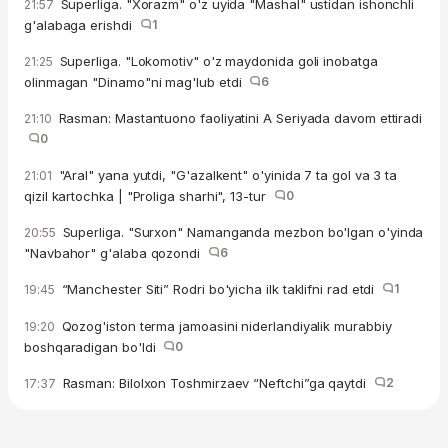
Superliga. "Xorazm" o'z uyida "Mashal" ustidan ishonchli
21:57
g'alabaga erishdi
1
Superliga. "Lokomotiv" o'z maydonida goli inobatga
21:25
olinmagan "Dinamo"ni mag'lub etdi
6
Rasman: Mastantuono faoliyatini A Seriyada davom ettiradi
21:10
0
"Aral" yana yutdi, "G'azalkent" o'yinida 7 ta gol va 3 ta
21:01
qizil kartochka | "Proliga sharhi", 13-tur
0
Superliga. "Surxon" Namanganda mezbon bo'lgan o'yinda
20:55
"Navbahor" g'alaba qozondi
6
“Manchester Siti” Rodri bo'yicha ilk taklifni rad etdi
1
19:45
Qozog'iston terma jamoasini niderlandiyalik murabbiy
19:20
boshqaradigan bo'ldi
0
Rasman: Bilolxon Toshmirzaev “Neftchi”ga qaytdi
2
17:37