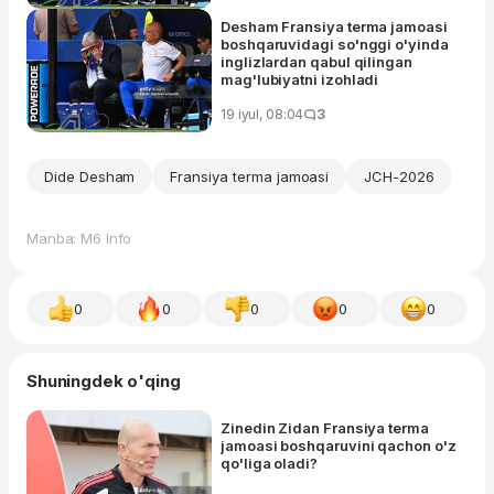
Desham Fransiya terma jamoasi
boshqaruvidagi so'nggi o'yinda
inglizlardan qabul qilingan
mag'lubiyatni izohladi
19 iyul, 08:04
3
Dide Desham
Fransiya terma jamoasi
JCH-2026
Manba: M6 Info
0
0
0
0
0
Shuningdek o'qing
Zinedin Zidan Fransiya terma
jamoasi boshqaruvini qachon o'z
qo'liga oladi?