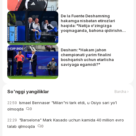
De la Fuente Deshamning
hakamga nisbatan etirozlari
haqida: "Natija o'zingizga
yoqmaganda, bahona qidirishni
boshlaysiz"
Desham: "Hakam jahon
chempionati yarim finalini
boshqarish uchun etarlicha
saviyaga egamidi?"
So'nggi yangiliklar
Barcha ›
Ismael Bennaser "Milan"ni tark etdi, u Osiyo sari yo'l
22:59
olmoqda
0
"Barselona" Mark Kasado uchun kamida 40 million evro
22:29
talab qilmoqda
0