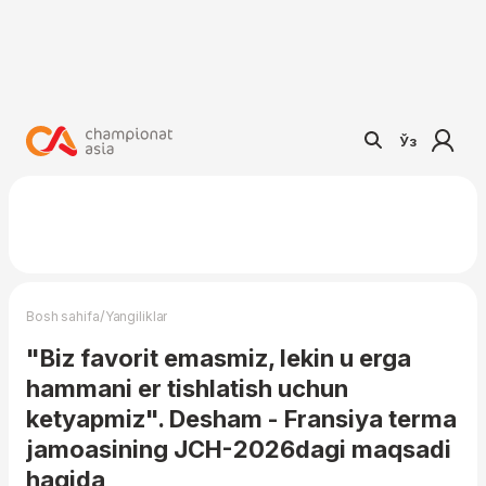
Ўз
/
Bosh sahifa
Yangiliklar
"Biz favorit emasmiz, lekin u erga
hammani er tishlatish uchun
ketyapmiz". Desham - Fransiya terma
jamoasining JCH-2026dagi maqsadi
haqida