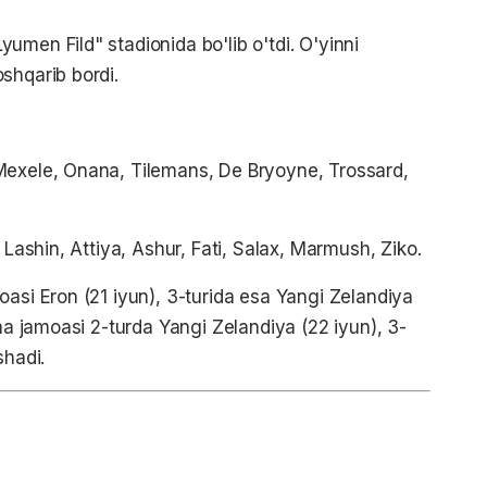
men Fild" stadionida bo'lib o'tdi. O'yinni
shqarib bordi.
Mexele, Onana, Tilemans, De Bryoyne, Trossard,
 Lashin, Attiya, Ashur, Fati, Salax, Marmush, Ziko.
oasi Eron (21 iyun), 3-turida esa Yangi Zelandiya
rma jamoasi 2-turda Yangi Zelandiya (22 iyun), 3-
shadi.