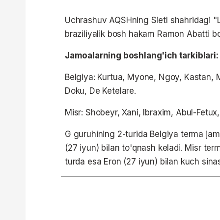
Uchrashuv AQSHning Sietl shahridagi "Lyu
braziliyalik bosh hakam Ramon Abatti bo
Jamoalarning boshlang'ich tarkiblari:
Belgiya: Kurtua, Myone, Ngoy, Kastan, 
Doku, De Ketelare.
Misr: Shobeyr, Xani, Ibraxim, Abul-Fetux,
G guruhining 2-turida Belgiya terma jam
(27 iyun) bilan to'qnash keladi. Misr te
turda esa Eron (27 iyun) bilan kuch sina