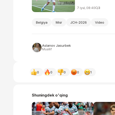
7 iyul, 08:40
3
Belgiya
Misr
JCH-2026
Video
Aslanov Jasurbek
Muallif
0
0
0
0
1
Shuningdek o'qing