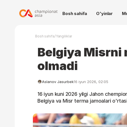
Bosh sahifa
O'yinlar
M
/
Bosh sahifa
Yangiliklar
Belgiya Misrni
olmadi
Aslanov Jasurbek
16 iyun 2026, 02:05
16 iyun kuni 2026 yilgi Jahon chempion
Belgiya va Misr terma jamoalari o'rtasi