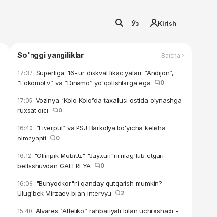
Ўз
Kirish
So'nggi yangiliklar
Barcha ›
Superliga. 16-tur diskvalifikaciyalari: “Andijon”,
17:37
“Lokomotiv” va “Dinamo” yo'qotishlarga ega
0
Vozinya “Kolo-Kolo”da taxallusi ostida o'ynashga
17:05
ruxsat oldi
0
“Liverpul” va PSJ Barkolya bo'yicha kelisha
16:40
olmayapti
0
"Olimpik MobiUz" "Jayxun"ni mag'lub etgan
16:12
bellashuvdan GALEREYA
0
"Bunyodkor"ni qanday qutqarish mumkin?
16:06
Ulug'bek Mirzaev bilan intervyu
2
Alvares “Atletiko” rahbariyati bilan uchrashadi -
15:40