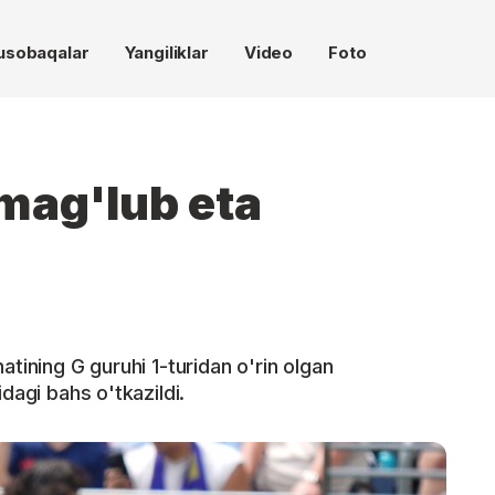
usobaqalar
Yangiliklar
Video
Foto
 mag'lub eta
atining G guruhi 1-turidan o'rin olgan
dagi bahs o'tkazildi.