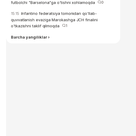
futbolchi "Barselona"ga o'tishni xohlamoqda
0
Infantino federatsiya tomonidan qo'llab-
15:15
quvvatlanish evaziga Marokashga JCH finalini
o'tkazishni taklif qilmoqda
1
Barcha yangiliklar ›