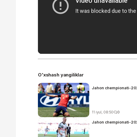
O'xshash yangiliklar
Jahon chempionati-2026
11 iyul, 08:50
0
Jahon chempionati-202