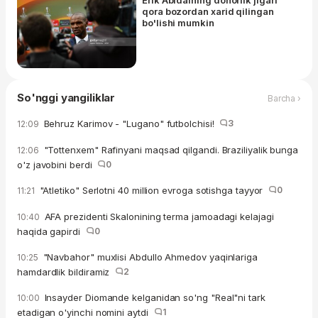
Erik Abidalning donorlik jigari
qora bozordan xarid qilingan
bo'lishi mumkin
So'nggi yangiliklar
Barcha ›
Behruz Karimov - "Lugano" futbolchisi!
3
12:09
"Tottenxem" Rafinyani maqsad qilgandi. Braziliyalik bunga
12:06
o'z javobini berdi
0
"Atletiko" Serlotni 40 million evroga sotishga tayyor
0
11:21
AFA prezidenti Skalonining terma jamoadagi kelajagi
10:40
haqida gapirdi
0
"Navbahor" muxlisi Abdullo Ahmedov yaqinlariga
10:25
hamdardlik bildiramiz
2
Insayder Diomande kelganidan so'ng "Real"ni tark
10:00
etadigan o'yinchi nomini aytdi
1