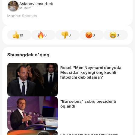
Aslanov Jasurbek
Muallif
Manba: Sport.es
10
0
0
0
0
Shuningdek o'qing
Rosel: "Men Neymarni dunyoda
Messidan keyingi eng kuchli
futbolchi deb bilaman"
"Barselona" sobiq prezidenti
oqlandi