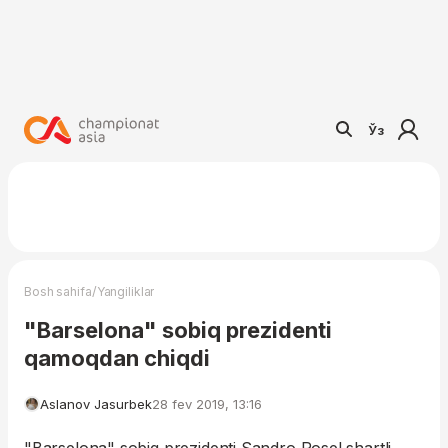
Ўз
/
Bosh sahifa
Yangiliklar
"Barselona" sobiq prezidenti
qamoqdan chiqdi
Aslanov Jasurbek
28 fev 2019, 13:16