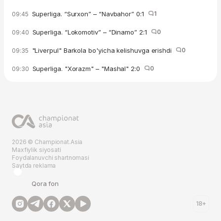
Superliga. “Surxon” – “Navbahor” 0:1
1
09:45
Superliga. “Lokomotiv” – “Dinamo” 2:1
0
09:40
"Liverpul" Barkola bo'yicha kelishuvga erishdi
0
09:35
Superliga. "Xorazm" – "Mashal" 2:0
0
09:30
2026 © Championat.Asia
Maxfiylik siyosati
Foydalanuvchi shartnomasi
Saytda reklama
Qora fon
18+