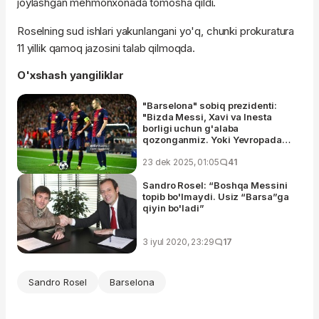
joylashgan mehmonxonada tomosha qildi.
Roselning sud ishlari yakunlangani yo'q, chunki prokuratura
11 yillik qamoq jazosini talab qilmoqda.
O'xshash yangiliklar
"Barselona" sobiq prezidenti:
"Bizda Messi, Xavi va Inesta
borligi uchun g'alaba
qozonganmiz. Yoki Yevropada
ham Negreyra g'alaba qozonib
berganmi?"
23 dek 2025, 01:05
41
Sandro Rosel: “Boshqa Messini
topib bo'lmaydi. Usiz “Barsa”ga
qiyin bo'ladi”
3 iyul 2020, 23:29
17
Sandro Rosel
Barselona