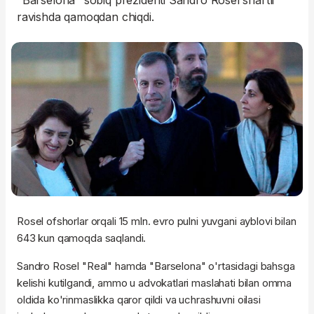
"Barselona" sobiq prezidenti Sandro Rosel shartli
ravishda qamoqdan chiqdi.
Rosel ofshorlar orqali 15 mln. evro pulni yuvgani ayblovi bilan
643 kun qamoqda saqlandi.
Sandro Rosel "Real" hamda "Barselona" o'rtasidagi bahsga
kelishi kutilgandi, ammo u advokatlari maslahati bilan omma
oldida ko'rinmaslikka qaror qildi va uchrashuvni oilasi