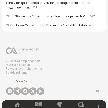
qilindi, bir qator jamoalar vakillari jarimaga tortildi - Tartib-
intizom qo'mitasi
2
“Barselona” hujumchisi PSJga o'tishga rozi bo'ldi
2
13:50
Flik va Yamal Rodrini “Barselona”ga taklif qilishdi
0
13:25
2026 © Championat.Asia
Maxfiylik siyosati
Foydalanuvchi shartnomasi
Saytda reklama
Qora fon
18+