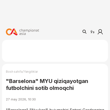
Ўз
/
Bosh sahifa
Yangiliklar
"Barselona" MYU qiziqayotgan
futbolchini sotib olmoqchi
27 may 2026, 10:30