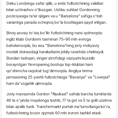
Deku Londonga safar qilib, u erde futbolchining vakillari
bilan uchrashuv o'tkazgan. Ushbu suhbat Gordonning
poziciyasiga ta’sir qilgani va u "Barselona" safiga o'tish
variantiga yanada ochiqroq bo'la boshlagani qayd etilgan.
Biroq asosiy to'siq bo'lib futbolchining narxi qolmoqda:
ingliz klubi Gordonni taxminan 75–90 mln evroga
baholamoqda, bu esa "Barselona"ning joriy moliyaviy
modeli doirasidagi harakatlarini jiddiy ravishda cheklaydi.
Bundan tashqari, vinger atrofidagi vaziyatni kuzatib
borayotgan Yevropaning boshqa top-klublari ham
qo'shimcha raqobat tug'dirmoqda. Angliya terma
jamoasining 25 yoshli futbolchisiga "Bavariya" va "Liverpul"
ham da'vogarlik qilmoqda.
Joriy mavsumda Gordon "Nyukasl" safida barcha turnirlarda
46 ta o'yinda maydonga tushib, 17 ta gol va 5 ta golli uzatma
bilan ajralib turdi. Transfermarkt portali ma'lumotlariga ko'ra,
futbolchining bozor qiymati 60 mln evroni tashkil etadi.