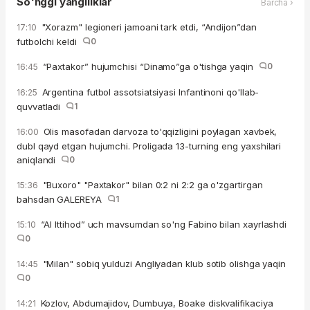
So'nggi yangiliklar
Barcha ›
"Xorazm" legioneri jamoani tark etdi, “Andijon”dan
17:10
futbolchi keldi
0
“Paxtakor” hujumchisi “Dinamo”ga o'tishga yaqin
0
16:45
Argentina futbol assotsiatsiyasi Infantinoni qo'llab-
16:25
quvvatladi
1
Olis masofadan darvoza to'qqizligini poylagan xavbek,
16:00
dubl qayd etgan hujumchi. Proligada 13-turning eng yaxshilari
aniqlandi
0
"Buxoro" "Paxtakor" bilan 0:2 ni 2:2 ga o'zgartirgan
15:36
bahsdan GALEREYA
1
“Al Ittihod” uch mavsumdan so'ng Fabino bilan xayrlashdi
15:10
0
"Milan" sobiq yulduzi Angliyadan klub sotib olishga yaqin
14:45
0
Kozlov, Abdumajidov, Dumbuya, Boake diskvalifikaciya
14:21