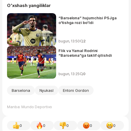
O'xshash yangiliklar
“Barselona” hujumchisi PSJga
o'tishga rozi bo'ldi
bugun, 13:50
2
Flik va Yamal Rodrini
“Barselona”ga taklif qilishdi
bugun, 13:25
0
Barselona
Nyukasl
Entoni Gordon
Manba: Mundo Deportivo
0
0
0
0
0