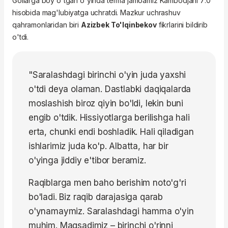
Gollarga boy o'tgan o'yinda terma jamoamiz Kambodjani 7:0
hisobida mag'lubiyatga uchratdi. Mazkur uchrashuv
qahramonlaridan biri
Azizbek To'lqinbekov
fikrlarini bildirib
o'tdi.
"Saralashdagi birinchi o'yin juda yaxshi
o'tdi deya olaman. Dastlabki daqiqalarda
moslashish biroz qiyin bo'ldi, lekin buni
engib o'tdik. Hissiyotlarga berilishga hali
erta, chunki endi boshladik. Hali qiladigan
ishlarimiz juda ko'p. Albatta, har bir
o'yinga jiddiy e'tibor beramiz.
Raqiblarga men baho berishim noto'g'ri
bo'ladi. Biz raqib darajasiga qarab
o'ynamaymiz. Saralashdagi hamma o'yin
muhim. Maqsadimiz – birinchi o'rinni