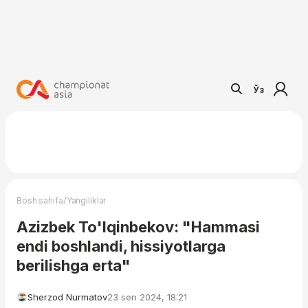
Ўз
/
Bosh sahifa
Yangiliklar
Azizbek To'lqinbekov: "Hammasi
endi boshlandi, hissiyotlarga
berilishga erta"
Sherzod Nurmatov
23 sen 2024, 18:21