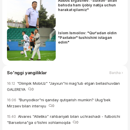
Abbos Ergashev: "Surxon" bilan
bahsda ham ijobiy natija uchun
harakat qilamiz"
Islom Ismoilov: "Qur'adan oldin
"Paxtakor" tushishini istagan
edim"
So'nggi yangiliklar
Barcha ›
"Olimpik MobiUz" "Jayxun"ni mag'lub etgan bellashuvdan
16:12
GALEREYA
0
"Bunyodkor"ni qanday qutqarish mumkin? Ulug'bek
16:06
Mirzaev bilan intervyu
0
Alvares “Atletiko” rahbariyati bilan uchrashadi - futbolchi
15:40
"Barselona"ga o'tishni xohlamoqda
0