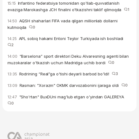
Infantino federatsiya tomonidan qo'llab-quvvatlanish
15:15
evaziga Marokashga JCH finalini o'tkazishni taklif qilmoqda
1
AQSH shaharlari FIFA vada qilgan millionlab dollarni
14:50
kutmoqda
0
APL sobiq hakami Entoni Teylor Turkiyada ish boshladi
14:25
2
“Barselona” sport direktori Deku Alvaresning agenti bilan
14:00
muzokaralar o'tkazish uchun Madridga uchib bordi
0
Rodrining “Real”ga o'tishi deyarli barbod bo'ldi!
3
13:35
Rasman: "Xorazm" OKMK darvozabonini ijaraga oldi
0
13:09
"Sho'rtan" BuxDUni mag'lub etgan o'yindan GALEREYA
12:47
0