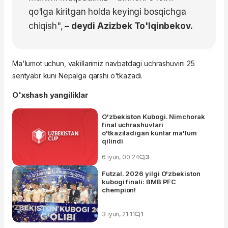
qo'lga kiritgan holda keyingi bosqichga
chiqish",
– deydi Azizbek To'lqinbekov.
Ma'lumot uchun, vakillarimiz navbatdagi uchrashuvini 25
sentyabr kuni Nepalga qarshi o'tkazadi.
O'xshash yangiliklar
O'zbekiston Kubogi. Nimchorak
final uchrashuvlari
o'tkaziladigan kunlar ma'lum
qilindi
6 iyun, 00:24
3
Futzal. 2026 yilgi O'zbekiston
kubogi finali: BMB PFC
chempion!
3 iyun, 21:11
1