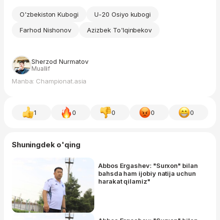
O'zbekiston Kubogi
U-20 Osiyo kubogi
Farhod Nishonov
Azizbek To'lqinbekov
Sherzod Nurmatov
Muallif
Manba: Championat.asia
1
0
0
0
0
Shuningdek o'qing
Abbos Ergashev: "Surxon" bilan
bahsda ham ijobiy natija uchun
harakat qilamiz"