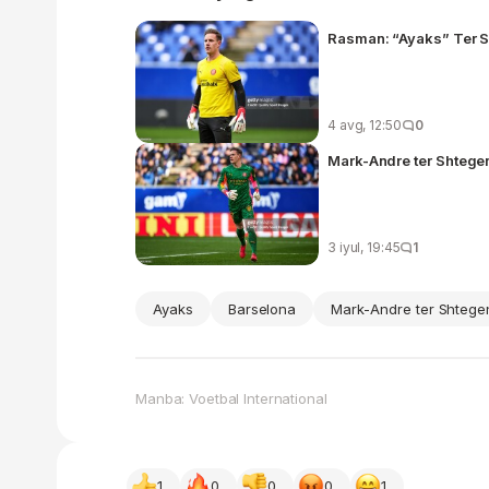
Rasman: “Ayaks” Ter S
4 avg, 12:50
0
Mark-Andre ter Shtege
3 iyul, 19:45
1
Ayaks
Barselona
Mark-Andre ter Shtege
Manba: Voetbal International
1
0
0
0
1