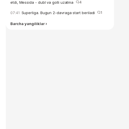
etdi, Messida - dubl va golli uzatma
4
Superliga. Bugun 2-davraga start beriladi
1
07:41
Barcha yangiliklar ›