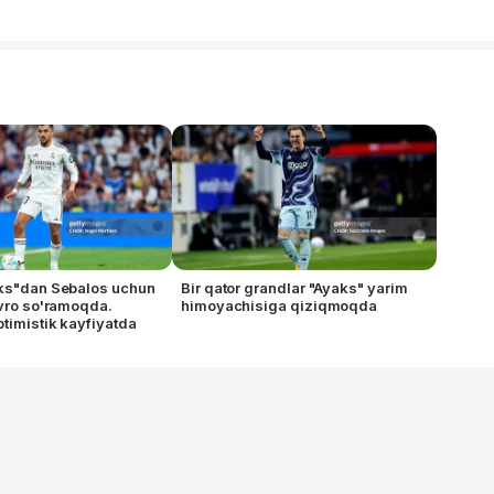
aks"dan Sebalos uchun
Bir qator grandlar "Ayaks" yarim
evro so'ramoqda.
himoyachisiga qiziqmoqda
timistik kayfiyatda