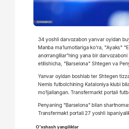
34 yoshli darvozabon yanvar oyidan buy
Manba ma'lumotlariga ko'ra, "Ayaks" "E
anorranglilar”ning yana bir darvozabon
etilishicha, "Barselona" Shtegen va Pen
Yanvar oyidan boshlab ter Shtegen tizza
Nemis futbolchining Kataloniya klubi bi
mo'ljallangan. Transfermarkt portali fut
Penyaning "Barselona" bilan shartnomas
Transfermakt portali 27 yoshli ispaniyal
O'xshash yangiliklar