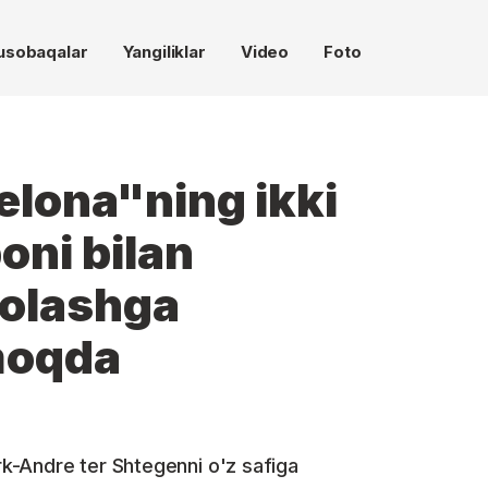
usobaqalar
Yangiliklar
Video
Foto
lona"ning ikki
oni bilan
olashga
rmoqda
k-Andre ter Shtegenni o'z safiga