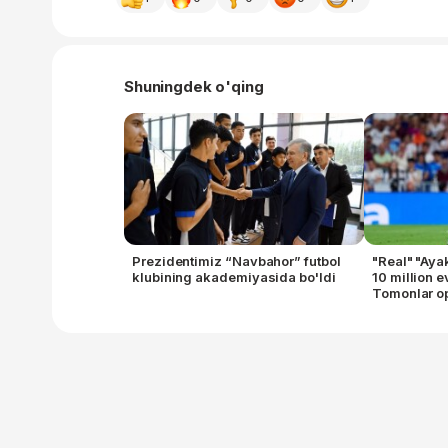
Shuningdek o'qing
Prezidentimiz “Navbahor” futbol
"Real" "Ay
klubining akademiyasida bo'ldi
10 million 
Tomonlar op