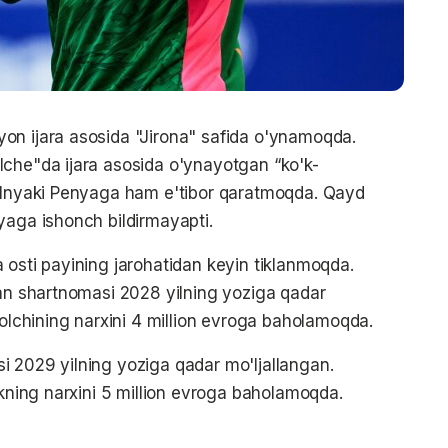
on ijara asosida "Jirona" safida o'ynamoqda.
lche"da ijara asosida o'ynayotgan “ko'k-
i Inyaki Penyaga ham e'tibor qaratmoqda. Qayd
yaga ishonch bildirmayapti.
 osti payining jarohatidan keyin tiklanmoqda.
lan shartnomasi 2028 yilning yoziga qadar
bolchining narxini 4 million evroga baholamoqda.
i 2029 yilning yoziga qadar mo'ljallangan.
ikning narxini 5 million evroga baholamoqda.