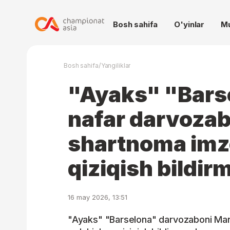
Bosh sahifa
O'yinlar
M
/
Bosh sahifa
Yangiliklar
"Ayaks" "Barse
nafar darvozab
shartnoma imz
qiziqish bildi
16 may 2026, 13:51
"Ayaks" "Barselona" darvozaboni Mar