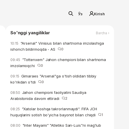
Ўз
Kirish
So'nggi yangiliklar
Barcha ›
"Arsenal" Vinisius bilan shartnoma imzolashiga
10:15
ishonch bildirmoqda - AS
0
"Tottenxem" Jahon chempioni bilan shartnoma
09:45
imzolamoqchi
0
Gimaraes "Arsenal"ga o'tish oldidan tibbiy
09:15
ko'rikdan o'tdi
0
Jahon chempioni faoliyatini Saudiya
08:50
Arabistonida davom ettiradi
2
"Xatolar boshqa takrorlanmaydi". FIFA JCH
08:25
huquqlarini sotish bo'yicha bayonot bilan chiqdi
1
"Inter Mayami" "Atletiko San-Luis"ni mag'lub
08:00