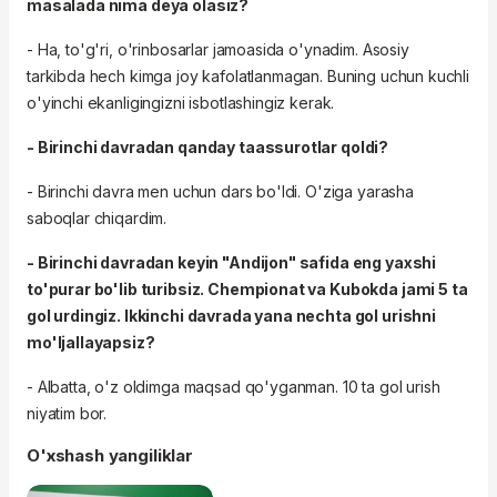
masalada nima deya olasiz?
- Ha, to'g'ri, o'rinbosarlar jamoasida o'ynadim. Asosiy
tarkibda hech kimga joy kafolatlanmagan. Buning uchun kuchli
o'yinchi ekanligingizni isbotlashingiz kerak.
- Birinchi davradan qanday taassurotlar qoldi?
- Birinchi davra men uchun dars bo'ldi. O'ziga yarasha
saboqlar chiqardim.
- Birinchi davradan keyin "Andijon" safida eng yaxshi
to'purar bo'lib turibsiz. Chempionat va Kubokda jami 5 ta
gol urdingiz. Ikkinchi davrada yana nechta gol urishni
mo'ljallayapsiz?
- Albatta, o'z oldimga maqsad qo'yganman. 10 ta gol urish
niyatim bor.
O'xshash yangiliklar