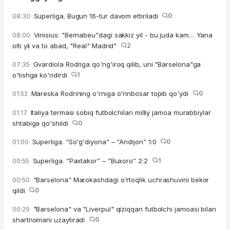
Superliga. Bugun 16-tur davom ettiriladi
0
08:30
Vinisius: "Bernabeu"dagi sakkiz yil - bu juda kam… Yana
08:00
olti yil va to abad, "Real" Madrid"
2
Gvardiola Rodriga qo'ng'iroq qilib, uni "Barselona"ga
07:35
o'tishga ko'ndirdi
1
Mareska Rodrining o'rniga o'rinbosar topib qo'ydi
0
01:52
Italiya termasi sobiq futbolchilari milliy jamoa murabbiylar
01:17
shtabiga qo'shildi
0
Superliga. “So'g'diyona” – “Andijon” 1:0
0
01:00
Superliga. “Paxtakor” – “Buxoro” 2:2
1
00:55
"Barselona" Marokashdagi o'rtoqlik uchrashuvini bekor
00:50
qildi
0
"Barselona" va "Liverpul" qiziqqan futbolchi jamoasi bilan
00:29
shartnomani uzaytiradi
0