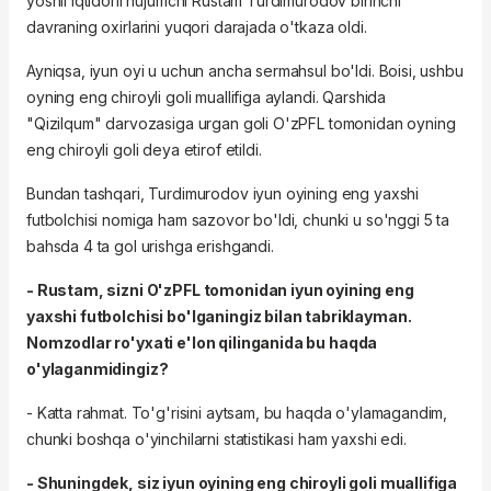
yoshli iqtidorli hujumchi Rustam Turdimurodov birinchi
davraning oxirlarini yuqori darajada o'tkaza oldi.
Ayniqsa, iyun oyi u uchun ancha sermahsul bo'ldi. Boisi, ushbu
oyning eng chiroyli goli muallifiga aylandi. Qarshida
"Qizilqum" darvozasiga urgan goli O'zPFL tomonidan oyning
eng chiroyli goli deya etirof etildi.
Bundan tashqari, Turdimurodov iyun oyining eng yaxshi
futbolchisi nomiga ham sazovor bo'ldi, chunki u so'nggi 5 ta
bahsda 4 ta gol urishga erishgandi.
- Rustam, sizni O'zPFL tomonidan iyun oyining eng
yaxshi futbolchisi bo'lganingiz bilan tabriklayman.
Nomzodlar ro'yxati e'lon qilinganida bu haqda
o'ylaganmidingiz?
- Katta rahmat. To'g'risini aytsam, bu haqda o'ylamagandim,
chunki boshqa o'yinchilarni statistikasi ham yaxshi edi.
- Shuningdek, siz iyun oyining eng chiroyli goli muallifiga