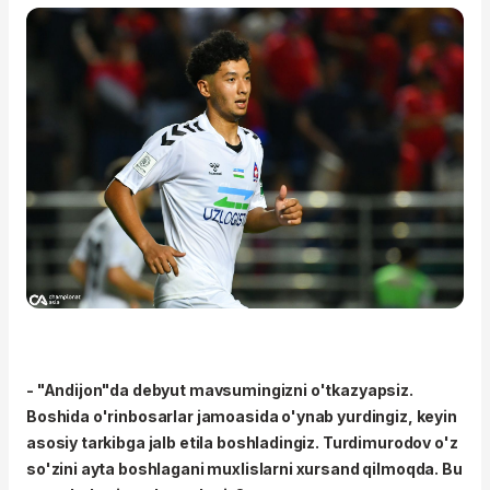
- "Andijon"da debyut mavsumingizni o'tkazyapsiz.
Boshida o'rinbosarlar jamoasida o'ynab yurdingiz, keyin
asosiy tarkibga jalb etila boshladingiz. Turdimurodov o'z
so'zini ayta boshlagani muxlislarni xursand qilmoqda. Bu