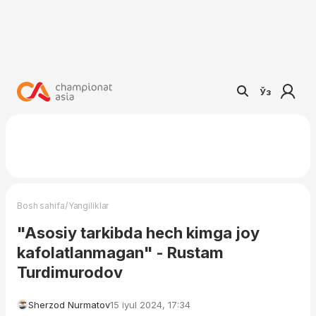
Ўз
/
Bosh sahifa
Yangiliklar
"Asosiy tarkibda hech kimga joy
kafolatlanmagan" - Rustam
Turdimurodov
Sherzod Nurmatov
15 iyul 2024, 17:34