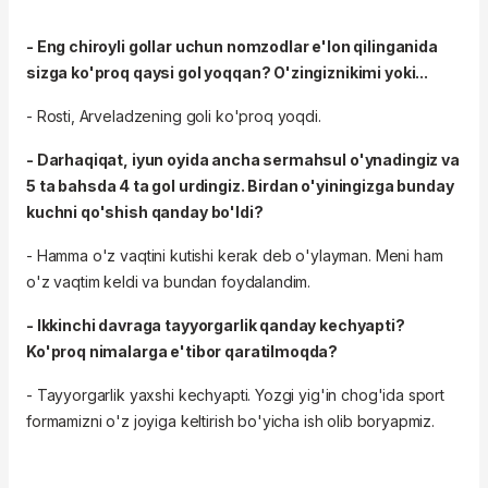
- Eng chiroyli gollar uchun nomzodlar
e'lon qilinganida
sizga ko'proq qaysi gol yoqqan? O'zingiznikimi yoki...
- Rosti, Arveladzening goli ko'proq yoqdi.
- Darhaqiqat, iyun oyida ancha sermahsul o'ynadingiz va
5 ta bahsda 4 ta gol urdingiz. Birdan o'yiningizga bunday
kuchni qo'shish qanday bo'ldi?
- Hamma o'z vaqtini kutishi kerak deb o'ylayman. Meni ham
o'z vaqtim keldi va bundan foydalandim.
- Ikkinchi davraga tayyorgarlik qanday kechyapti?
Ko'proq nimalarga e'tibor qaratilmoqda?
- Tayyorgarlik yaxshi kechyapti. Yozgi yig'in chog'ida sport
formamizni o'z joyiga keltirish bo'yicha ish olib boryapmiz.