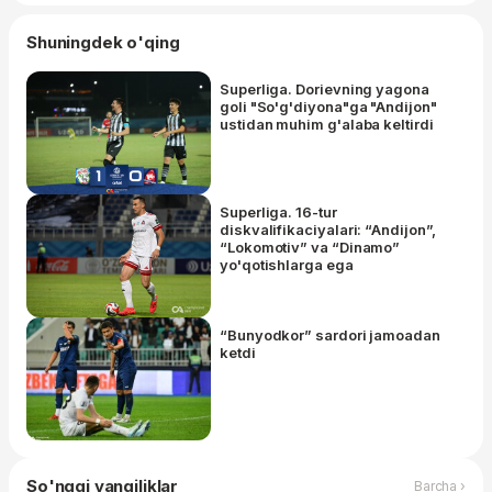
Shuningdek o'qing
Superliga. Dorievning yagona
goli "So'g'diyona"ga "Andijon"
ustidan muhim g'alaba keltirdi
Superliga. 16-tur
diskvalifikaciyalari: “Andijon”,
“Lokomotiv” va “Dinamo”
yo'qotishlarga ega
“Bunyodkor” sardori jamoadan
ketdi
So'nggi yangiliklar
Barcha ›