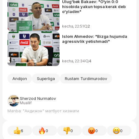
Ulug'bek Bakaev: "O'yin 0:0
hisobida yakun topsa kerak deb
o'yladim"
kecha, 22:51
2
Islom Ahmedov: "Bizga hujumda
agressivlik yetishmadi"
kecha, 22:34
4
Andijon
Superliga
Rustam Turdimurodov
Sherzod Nurmatov
Muallif
Manba: "Андижон" матбуот хизмати
6
0
0
0
0