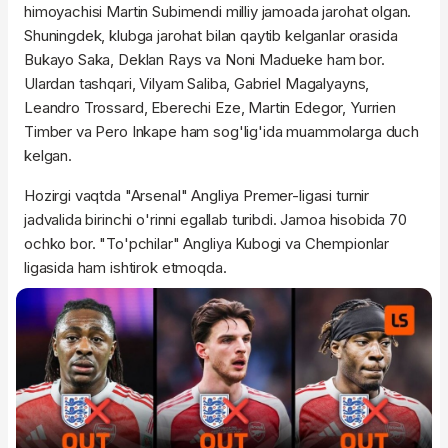
himoyachisi Martin Subimendi milliy jamoada jarohat olgan.
Shuningdek, klubga jarohat bilan qaytib kelganlar orasida
Bukayo Saka, Deklan Rays va Noni Madueke ham bor.
Ulardan tashqari, Vilyam Saliba, Gabriel Magalyayns,
Leandro Trossard, Eberechi Eze, Martin Edegor, Yurrien
Timber va Pero Inkape ham sog'lig'ida muammolarga duch
kelgan.
Hozirgi vaqtda "Arsenal" Angliya Premer-ligasi turnir
jadvalida birinchi o'rinni egallab turibdi. Jamoa hisobida 70
ochko bor. "To'pchilar" Angliya Kubogi va Chempionlar
ligasida ham ishtirok etmoqda.