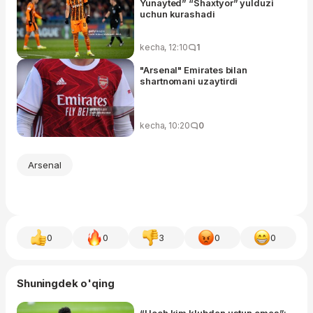
Yunayted” “Shaxtyor” yulduzi
uchun kurashadi
kecha, 12:10
1
"Arsenal" Emirates bilan
shartnomani uzaytirdi
kecha, 10:20
0
Arsenal
0
0
3
0
0
Shuningdek o'qing
“Hech kim klubdan ustun emas”: