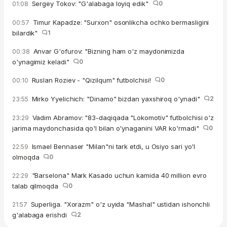
Sergey Tokov: "G'alabaga loyiq edik"
0
01:08
Timur Kapadze: "Surxon" osonlikcha ochko bermasligini
00:57
bilardik"
1
Anvar G'ofurov: "Bizning ham o'z maydonimizda
00:38
o'ynagimiz keladi"
0
Ruslan Roziev - "Qizilqum" futbolchisi!
0
00:10
Mirko Yyelichich: "Dinamo" bizdan yaxshiroq o'ynadi"
2
23:55
Vadim Abramov: "83-daqiqada "Lokomotiv" futbolchisi o'z
23:29
jarima maydonchasida qo'l bilan o'ynaganini VAR ko'rmadi"
0
Ismael Bennaser "Milan"ni tark etdi, u Osiyo sari yo'l
22:59
olmoqda
0
"Barselona" Mark Kasado uchun kamida 40 million evro
22:29
talab qilmoqda
0
Superliga. "Xorazm" o'z uyida "Mashal" ustidan ishonchli
21:57
g'alabaga erishdi
2