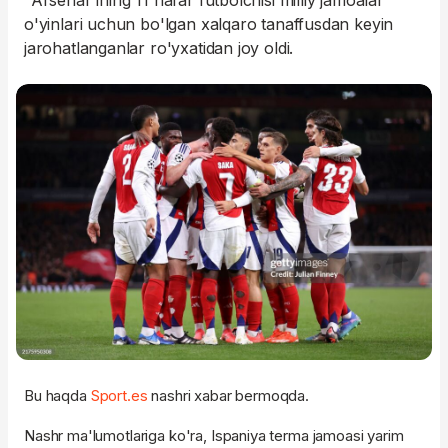
"Arsenal"ining 11 nafar futbolchisi milliy jamoalar
o'yinlari uchun bo'lgan xalqaro tanaffusdan keyin
jarohatlanganlar ro'yxatidan joy oldi.
Bu haqda
Sport.es
nashri xabar bermoqda.
Nashr ma'lumotlariga ko'ra, Ispaniya terma jamoasi yarim