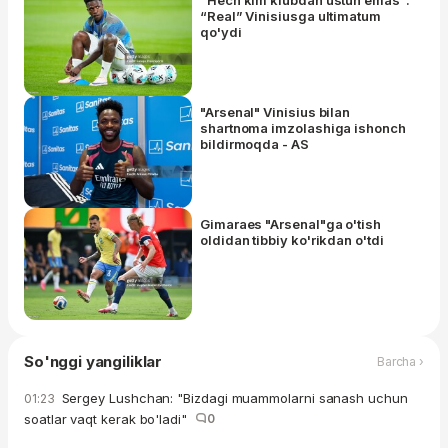
“Real” Vinisiusga ultimatum
qo'ydi
"Arsenal" Vinisius bilan
shartnoma imzolashiga ishonch
bildirmoqda - AS
Gimaraes "Arsenal"ga o'tish
oldidan tibbiy ko'rikdan o'tdi
So'nggi yangiliklar
Barcha ›
Sergey Lushchan: "Bizdagi muammolarni sanash uchun
01:23
soatlar vaqt kerak bo'ladi"
0