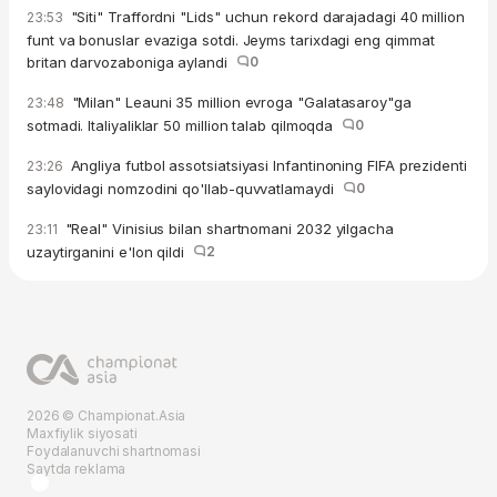
"Siti" Traffordni "Lids" uchun rekord darajadagi 40 million
23:53
funt va bonuslar evaziga sotdi. Jeyms tarixdagi eng qimmat
britan darvozaboniga aylandi
0
"Milan" Leauni 35 million evroga "Galatasaroy"ga
23:48
sotmadi. Italiyaliklar 50 million talab qilmoqda
0
Angliya futbol assotsiatsiyasi Infantinoning FIFA prezidenti
23:26
saylovidagi nomzodini qo'llab-quvvatlamaydi
0
"Real" Vinisius bilan shartnomani 2032 yilgacha
23:11
uzaytirganini e'lon qildi
2
2026 © Championat.Asia
Maxfiylik siyosati
Foydalanuvchi shartnomasi
Saytda reklama