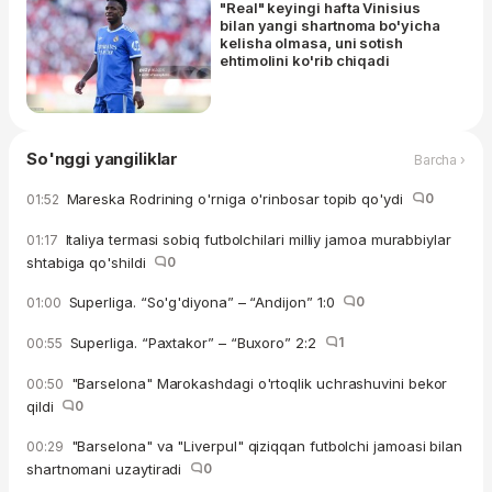
"Real" keyingi hafta Vinisius
bilan yangi shartnoma bo'yicha
kelisha olmasa, uni sotish
ehtimolini ko'rib chiqadi
So'nggi yangiliklar
Barcha ›
Mareska Rodrining o'rniga o'rinbosar topib qo'ydi
0
01:52
Italiya termasi sobiq futbolchilari milliy jamoa murabbiylar
01:17
shtabiga qo'shildi
0
Superliga. “So'g'diyona” – “Andijon” 1:0
0
01:00
Superliga. “Paxtakor” – “Buxoro” 2:2
1
00:55
"Barselona" Marokashdagi o'rtoqlik uchrashuvini bekor
00:50
qildi
0
"Barselona" va "Liverpul" qiziqqan futbolchi jamoasi bilan
00:29
shartnomani uzaytiradi
0