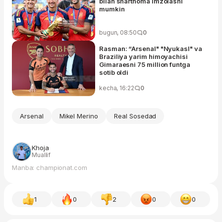
bilan shartnoma imzolashi
mumkin
bugun, 08:50
0
Rasman: “Arsenal" "Nyukasl" va
Braziliya yarim himoyachisi
Gimaraesni 75 million funtga
sotib oldi
kecha, 16:22
0
Arsenal
Mikel Merino
Real Sosedad
Khoja
Muallif
Manba: championat.com
1
0
2
0
0