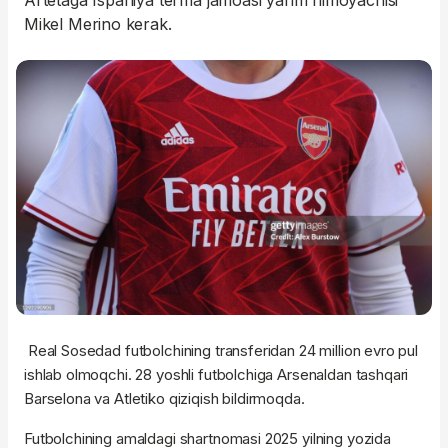
Artetaga Ispaniya terma jamoasi yarim himoyachisi
Mikel Merino kerak.
Real Sosedad futbolchining transferidan 24 million evro pul
ishlab olmoqchi. 28 yoshli futbolchiga Arsenaldan tashqari
Barselona va Atletiko qiziqish bildirmoqda.
Futbolchining amaldagi shartnomasi 2025 yilning yozida