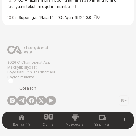
10:10
faoliyatini tekshirmoqchi - manba
1
Superliga. “Nasaf” - “Qo'qon-1912“ 0:0
0
10:05
2026 © Championat.Asia
Maxfiylik siyosati
Foydalanuvchi shartnomasi
Saytda reklama
Qora fon
18+
Bosh sahifa
O'yinlar
Musobaqalar
Yangiliklar