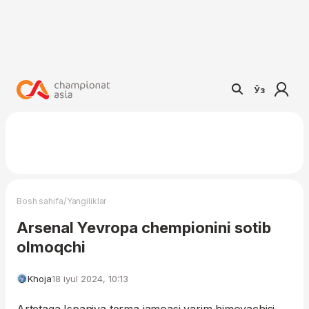
Ўз
/
Bosh sahifa
Yangiliklar
Arsenal Yevropa chempionini sotib
olmoqchi
Khoja
18 iyul 2024, 10:13