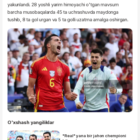
yakunlandi. 28 yoshli yarim himoyachi o'tgan mavsum
barcha musobaqalarda 45 ta uchrashuvda maydonga
tushib, 8 ta gol urgan va 5 ta golli uzatma amalga oshirgan.
O'xshash yangiliklar
"Real" yana bir jahon chempioni