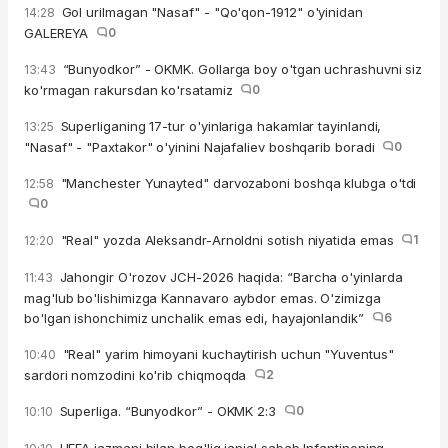
Gol urilmagan "Nasaf" - "Qo'qon-1912" o'yinidan
14:28
GALEREYA
0
“Bunyodkor” - OKMK. Gollarga boy o'tgan uchrashuvni siz
13:43
ko'rmagan rakursdan ko'rsatamiz
0
Superliganing 17-tur o'yinlariga hakamlar tayinlandi,
13:25
"Nasaf" - "Paxtakor" o'yinini Najafaliev boshqarib boradi
0
"Manchester Yunayted" darvozaboni boshqa klubga o'tdi
12:58
0
"Real" yozda Aleksandr-Arnoldni sotish niyatida emas
1
12:20
Jahongir O'rozov JCH-2026 haqida: “Barcha o'yinlarda
11:43
mag'lub bo'lishimizga Kannavaro aybdor emas. O'zimizga
bo'lgan ishonchimiz unchalik emas edi, hayajonlandik”
6
"Real" yarim himoyani kuchaytirish uchun "Yuventus"
10:40
sardori nomzodini ko'rib chiqmoqda
2
Superliga. “Bunyodkor” - OKMK 2:3
0
10:10
UEFA jazmani bilan bog'liq janjal sabab Infantinoning