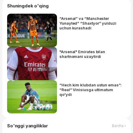
Shuningdek o'qing
“Arsenal” va “Manchester
Yunayted” “Shaxtyor” yulduzi
uchun kurashadi
"Arsenal" Emirates bilan
shartnomani uzaytirdi
“Hech kim klubdan ustun emas”:
“Real” Vinisiusga ultimatum
qo'ydi
So'nggi yangiliklar
Barcha ›