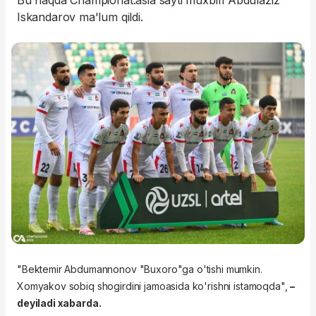
Bu haqda Championat.asia sayti muxbiri Abdulaziz
Iskandarov ma'lum qildi.
"Bektemir Abdumannonov "Buxoro"ga o'tishi mumkin.
Xomyakov sobiq shogirdini jamoasida ko'rishni istamoqda",
–
deyiladi xabarda.