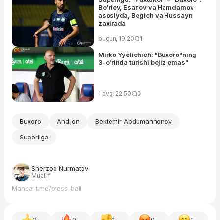
Bo'riev, Esanov va Hamdamov
asosiyda, Begich va Hussayn
zaxirada
bugun, 19:20
1
Mirko Yyelichich: "Buxoro"ning
3-o'rinda turishi bejiz emas"
1 avg, 22:50
0
Buxoro
Andijon
Bektemir Abdumannonov
Superliga
Sherzod Nurmatov
Muallif
Manba: t.me/press_ball
2
0
1
0
0