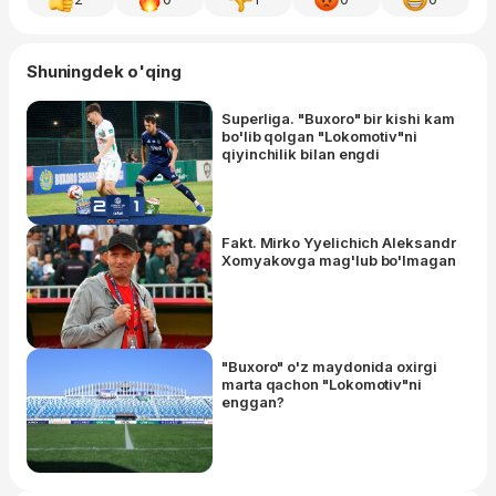
Shuningdek o'qing
Superliga. "Buxoro" bir kishi kam
bo'lib qolgan "Lokomotiv"ni
qiyinchilik bilan engdi
Fakt. Mirko Yyelichich Aleksandr
Xomyakovga mag'lub bo'lmagan
"Buxoro" o'z maydonida oxirgi
marta qachon "Lokomotiv"ni
enggan?