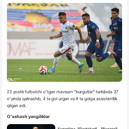
23 yoshli futbolchi o'tgan mavsum "burgutlar" tarkibida 37
o'yinda qatnashib, 4 ta gol urgan va 8 ta golga assistentlik
qilgan edi.
O'xshash yangiliklar
Superliga. "Paxtakor" – "Buxoro":