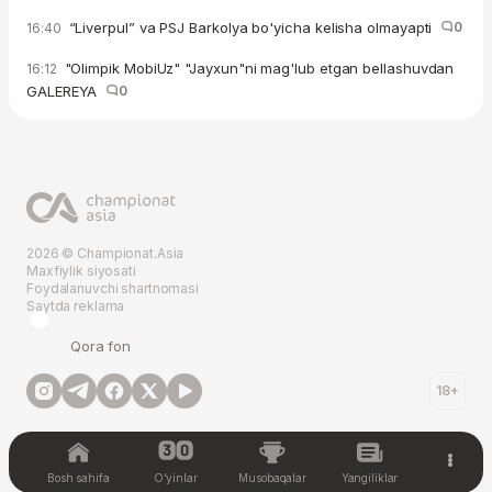
“Liverpul” va PSJ Barkolya bo'yicha kelisha olmayapti
0
16:40
"Olimpik MobiUz" "Jayxun"ni mag'lub etgan bellashuvdan
16:12
GALEREYA
0
2026 © Championat.Asia
Maxfiylik siyosati
Foydalanuvchi shartnomasi
Saytda reklama
Qora fon
18+
Bosh sahifa
O'yinlar
Musobaqalar
Yangiliklar