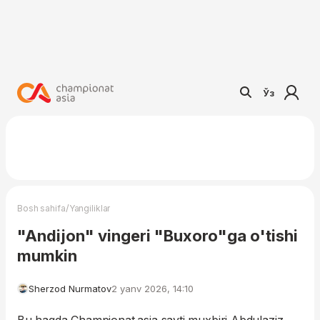
Ўз
/
Bosh sahifa
Yangiliklar
"Andijon" vingeri "Buxoro"ga o'tishi
mumkin
Sherzod Nurmatov
2 yanv 2026, 14:10