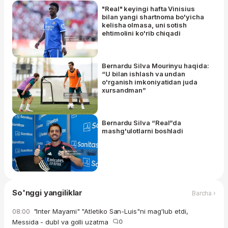
"Real" keyingi hafta Vinisius
bilan yangi shartnoma bo'yicha
kelisha olmasa, uni sotish
ehtimolini ko'rib chiqadi
Bernardu Silva Mourinyu haqida:
“U bilan ishlash va undan
o'rganish imkoniyatidan juda
xursandman”
Bernardu Silva “Real”da
mashg'ulotlarni boshladi
So'nggi yangiliklar
Barcha ›
"Inter Mayami" "Atletiko San-Luis"ni mag'lub etdi,
08:00
Messida - dubl va golli uzatma
0