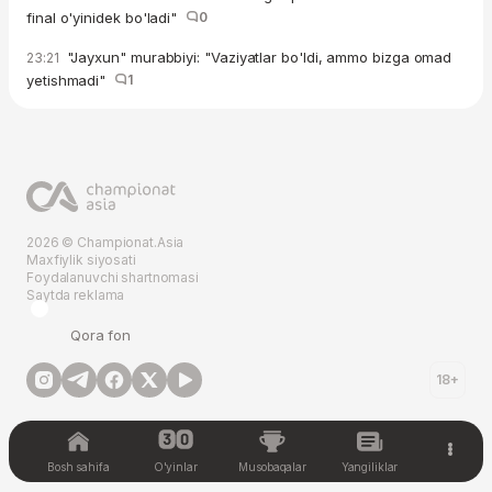
final o'yinidek bo'ladi"
0
"Jayxun" murabbiyi: "Vaziyatlar bo'ldi, ammo bizga omad
23:21
yetishmadi"
1
2026 © Championat.Asia
Maxfiylik siyosati
Foydalanuvchi shartnomasi
Saytda reklama
Qora fon
18+
Bosh sahifa
O'yinlar
Musobaqalar
Yangiliklar