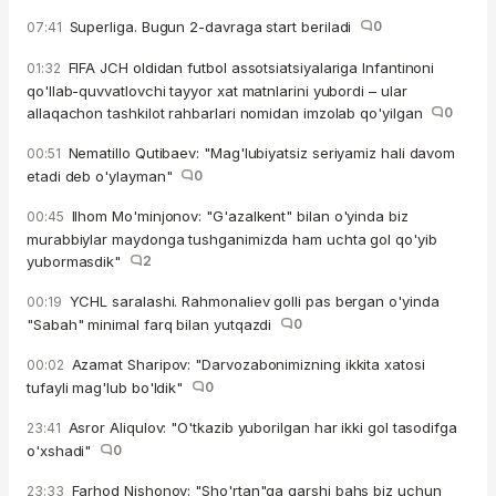
Superliga. Bugun 2-davraga start beriladi
0
07:41
FIFA JCH oldidan futbol assotsiatsiyalariga Infantinoni
01:32
qo'llab-quvvatlovchi tayyor xat matnlarini yubordi – ular
allaqachon tashkilot rahbarlari nomidan imzolab qo'yilgan
0
Nematillo Qutibaev: "Mag'lubiyatsiz seriyamiz hali davom
00:51
etadi deb o'ylayman"
0
Ilhom Mo'minjonov: "G'azalkent" bilan o'yinda biz
00:45
murabbiylar maydonga tushganimizda ham uchta gol qo'yib
yubormasdik"
2
YCHL saralashi. Rahmonaliev golli pas bergan o'yinda
00:19
"Sabah" minimal farq bilan yutqazdi
0
Azamat Sharipov: "Darvozabonimizning ikkita xatosi
00:02
tufayli mag'lub bo'ldik"
0
Asror Aliqulov: "O'tkazib yuborilgan har ikki gol tasodifga
23:41
o'xshadi"
0
Farhod Nishonov: "Sho'rtan"ga qarshi bahs biz uchun
23:33