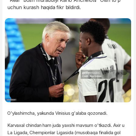
"Real" bosh murabbiyi Karlo Anchelotti "Oltin to'p"
uchun kurash haqida fikr bildirdi.
O'ylashimcha, yakunda Vinisius g'alaba qozonadi.
Karvaxal chindan ham juda yaxshi mavsum o'tkazdi. Axir u
La Ligada, Chempionlar Ligasida (musobaqa finalida gol