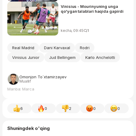
Vinisius - Mourinyuning unga
qo'ygan talablari haqida gapirdi
kecha, 09:45
1
Real Madrid
Dani Karvaxal
Rodri
Vinisius Junior
Jud Bellingem
Karlo Anchelotti
Omonjon To`xtamirzayev
Muallif
Manba: Marca
6
0
2
0
0
Shuningdek o'qing