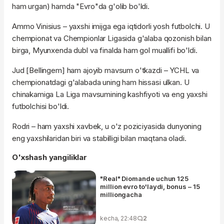
ham urgan) hamda "Evro"da g'olib bo'ldi.
Ammo Vinisius – yaxshi imijga ega iqtidorli yosh futbolchi. U
chempionat va Chempionlar Ligasida g'alaba qozonish bilan
birga, Myunxenda dubl va finalda ham gol muallifi bo'ldi.
Jud [Bellingem] ham ajoyib mavsum o'tkazdi – YCHL va
chempionatdagi g'alabada uning ham hissasi ulkan. U
chinakamiga La Liga mavsumining kashfiyoti va eng yaxshi
futbolchisi bo'ldi.
Rodri – ham yaxshi xavbek, u o'z poziciyasida dunyoning
eng yaxshilaridan biri va stabilligi bilan maqtana oladi.
O'xshash yangiliklar
"Real" Diomande uchun 125
million evro to'laydi, bonus – 15
milliongacha
kecha, 22:48
2