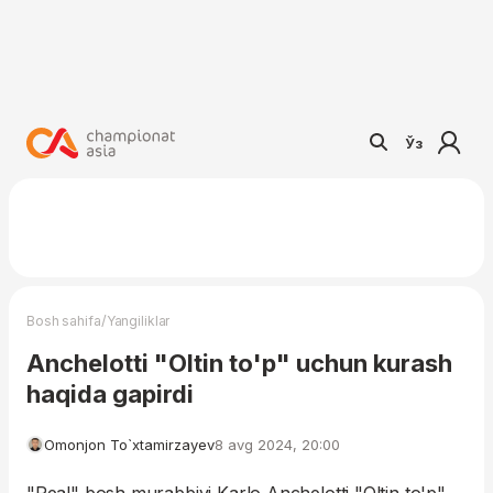
Ўз
/
Bosh sahifa
Yangiliklar
Anchelotti "Oltin to'p" uchun kurash
haqida gapirdi
Omonjon To`xtamirzayev
8 avg 2024, 20:00